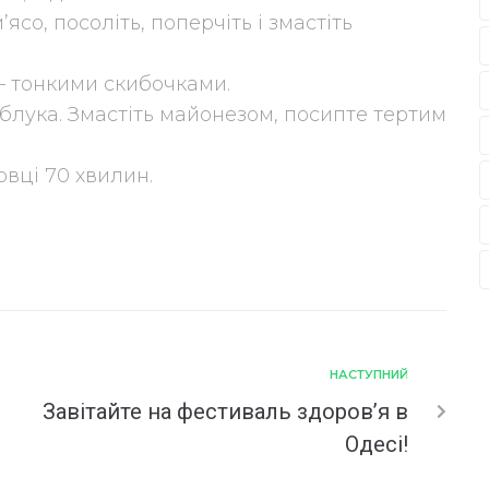
со, посоліть, поперчіть і змастіть
– тонкими скибочками.
яблука. Змастіть майонезом, посипте тертим
ховці 70 хвилин.
НАСТУПНИЙ
Завітайте на фестиваль здоров’я в
Одесі!