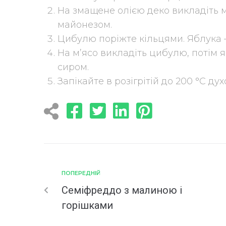
На змащене олією деко викладіть м’я
майонезом.
Цибулю поріжте кільцями. Яблука 
На м’ясо викладіть цибулю, потім 
сиром.
Запікайте в розігрітій до 200 °С ду
ПОПЕРЕДНІЙ
Семіфреддо з малиною і
горішками