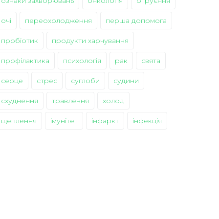
ознаки захворювань
онкологія
отруєння
очі
переохолодження
перша допомога
пробіотик
продукти харчування
профілактика
психологія
рак
свята
серце
стрес
суглоби
судини
схуднення
травлення
холод
щеплення
імунітет
інфаркт
інфекція