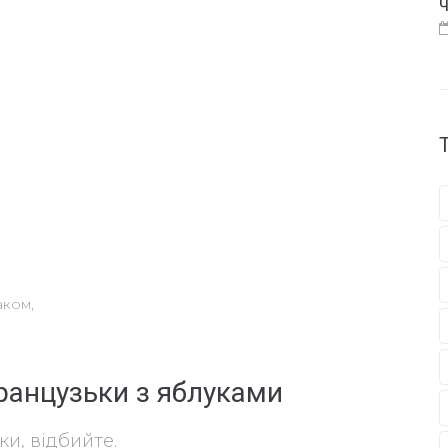
Ч
аком,
ранцузьки з яблуками
и, відбийте.