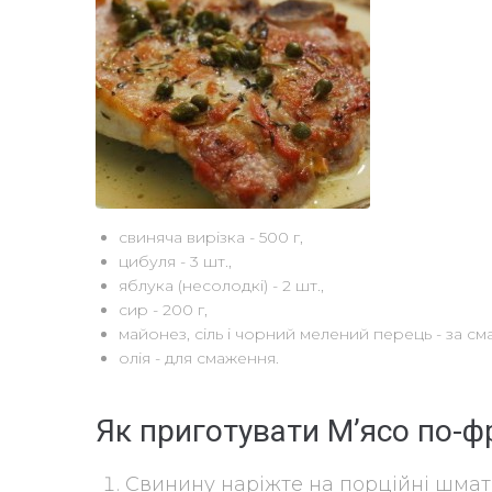
свиняча вирізка - 500 г,
цибуля - 3 шт.,
яблука (несолодкі) - 2 шт.,
сир - 200 г,
майонез, сіль і чорний мелений перець - за см
олія - для смаження.
Як приготувати М’ясо по-ф
Свинину наріжте на порційні шматк