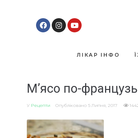
ЛІКАР ІНФО
М’ясо по-французь
У
Рецепти
Опубліковано
5 Липня, 2017
144