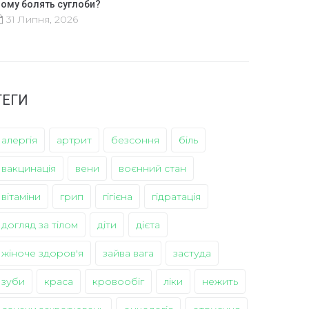
ому болять суглоби?
31 Липня, 2026
ТЕГИ
алергія
артрит
безсоння
біль
вакцинація
вени
воєнний стан
вітаміни
грип
гігієна
гідратація
догляд за тілом
діти
дієта
жіноче здоров'я
зайва вага
застуда
зуби
краса
кровообіг
ліки
нежить