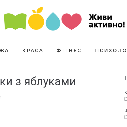
ЇЖА
КРАСА
ФІТНЕС
ПСИХОЛО
ки з яблуками
К
2
Щ