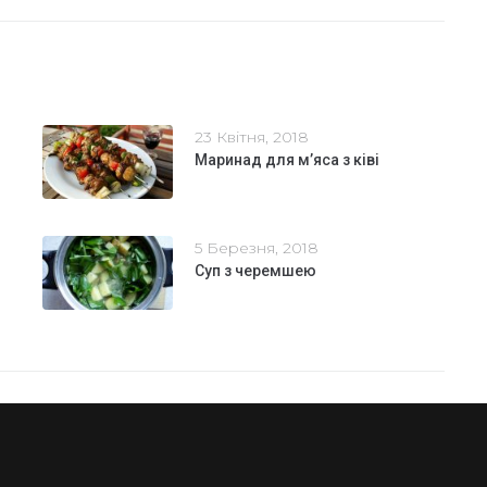
23 Квітня, 2018
Маринад для м’яса з ківі
5 Березня, 2018
Суп з черемшею