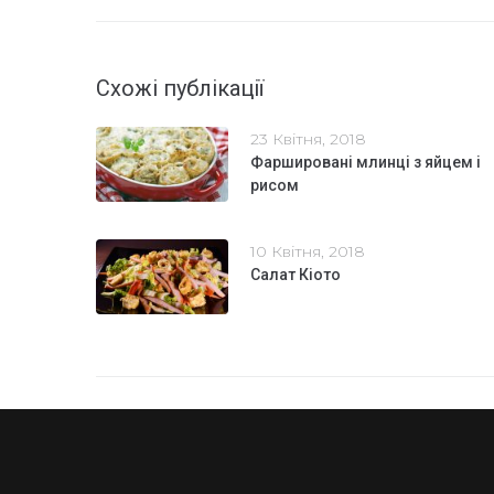
Схожі публікації
23 Квітня, 2018
Фаршировані млинці з яйцем і
рисом
10 Квітня, 2018
Салат Кіото