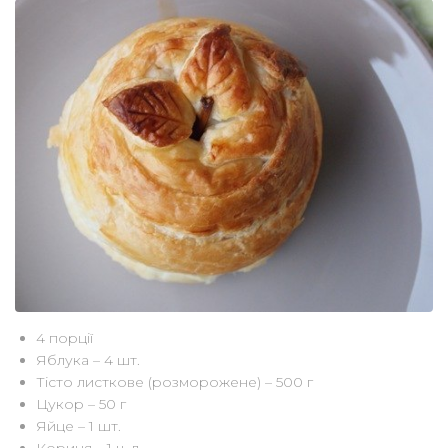
4 порції
Яблука – 4 шт.
Тісто листкове (розморожене) – 500 г
Цукор – 50 г
Яйце – 1 шт.