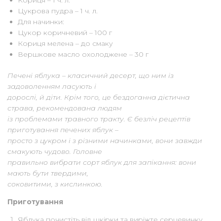
Кориця – 1 ч. л.
Цукрова пудра – 1 ч. л.
Для начинки:
Цукор коричневий – 100 г
Кориця мелена – до смаку
Вершкове масло охолоджене – 30 г
Печені яблука – класичний десерт, що ним із
задоволенням ласують і
дорослі, й діти. Крім того, це бездоганна дієтична
страва, рекомендована людям
із проблемами травного тракту. Є безліч рецептів
приготування печених яблук –
просто з цукром і з різними начинками, вони завжди
смакують чудово. Головне
правильно вибрати сорт яблук для запікання: вони
мають бути твердими,
соковитими, з кислинкою.
Приготування
Яблука почистіть від шкірки та виріжте серцевинку.