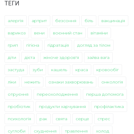
ТЕГИ
алергія
артрит
безсоння
біль
вакцинація
варикоз
вени
воєнний стан
вітаміни
грип
гігієна
гідратація
догляд за тілом
діти
дієта
жіноче здоров'я
зайва вага
застуда
зуби
кашель
краса
кровообіг
ліки
нежить
ознаки захворювань
онкологія
отруєння
переохолодження
перша допомога
пробіотик
продукти харчування
профілактика
психологія
рак
свята
серце
стрес
суглоби
схуднення
травлення
холод