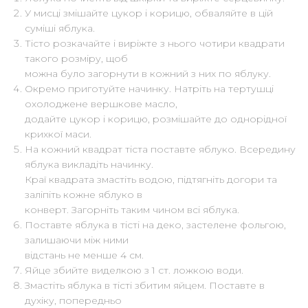
У мисці змішайте цукор і корицю, обваляйте в цій
суміші яблука.
Тісто розкачайте і виріжте з нього чотири квадрати
такого розміру, щоб
можна було загорнути в кожний з них по яблуку.
Окремо приготуйте начинку. Натріть на тертушці
охолоджене вершкове масло,
додайте цукор і корицю, розмішайте до однорідної
крихкої маси.
На кожний квадрат тіста поставте яблуко. Всередину
яблука викладіть начинку.
Краї квадрата змастіть водою, підтягніть догори та
заліпіть кожне яблуко в
конверт. Загорніть таким чином всі яблука.
Поставте яблука в тісті на деко, застелене фольгою,
залишаючи між ними
відстань не менше 4 см.
Яйце збийте виделкою з 1 ст. ложкою води.
Змастіть яблука в тісті збитим яйцем. Поставте в
духіку, попередньо