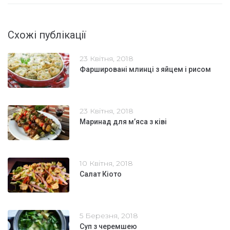
Схожі публікації
23 Квітня, 2018
Фаршировані млинці з яйцем і рисом
23 Квітня, 2018
Маринад для м’яса з ківі
10 Квітня, 2018
Салат Кіото
5 Березня, 2018
Суп з черемшею