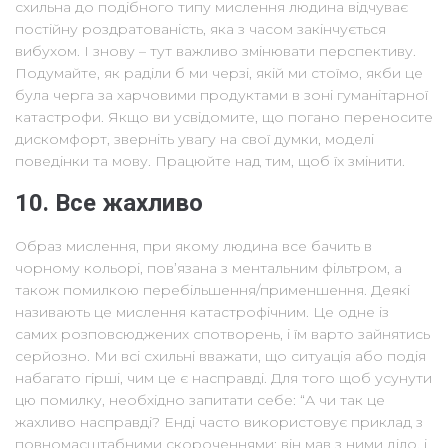
схильна до подібного типу мислення людина відчуває
постійну роздратованість, яка з часом закінчується
вибухом. І знову – тут важливо змінювати перспективу.
Подумайте, як раділи б ми черзі, якій ми стоїмо, якби це
була черга за харчовими продуктами в зоні гуманітарної
катастрофи. Якщо ви усвідомите, що погано переносите
дискомфорт, зверніть увагу на свої думки, моделі
поведінки та мову. Працюйте над тим, щоб їх змінити.
10. Все жахливо
Образ мислення, при якому людина все бачить в
чорному кольорі, пов’язана з ментальним фільтром, а
також помилкою перебільшення/применшення. Деякі
називають це мислення катастрофічним. Це одне із
самих розповсюджених спотворень, і їм варто зайнятись
серйозно. Ми всі схильні вважати, що ситуація або подія
набагато гірші, чим це є насправді. Для того щоб усунути
цю помилку, необхідно запитати себе: “А чи так це
жахливо насправді? Енді часто використовує приклад з
повномасштабними скороченнями: він мав з ними діло, і