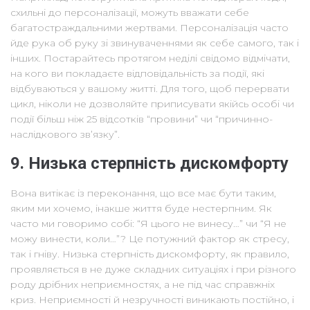
схильні до персоналізації, можуть вважати себе
багатостраждальними жертвами. Персоналізація часто
йде рука об руку зі звинуваченнями як себе самого, так і
інших. Постарайтесь протягом неділі свідомо відмічати,
на кого ви покладаєте відповідальність за події, які
відбуваються у вашому житті. Для того, щоб перервати
цикл, ніколи не дозволяйте приписувати якійсь особі чи
події більш ніж 25 відсотків “провини” чи “причинно-
наслідкового зв’язку”.
9. Низька стерпність дискомфорту
Вона витікає із переконання, що все має бути таким,
яким ми хочемо, інакше життя буде нестерпним. Як
часто ми говоримо собі: “Я цього не винесу…” чи “Я не
можу винести, коли…”? Це потужний фактор як стресу,
так і гніву. Низька стерпність дискомфорту, як правило,
проявляється в не дуже складних ситуаціях і при різного
роду дрібних неприємностях, а не під час справжніх
криз. Неприємності й незручності виникають постійно, і