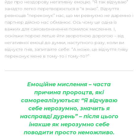
йде про нездорову негативну емоцію. “Я так відчуваю”
занадто легко перетворюється в “я знаю”. Відчуття
ревнощів “переконує” нас, що ми ревнуємо не даремно і
партнер дійсно нас обманює. Ось чому це одна із
важких для самовизначення помилок мислення. І,
оскільки порою легше йти зворотною дорогою – від
негативної емоції до думки, наступного разу, коли ви
відчуєте гнів, запитайте себе: “А може, це відчуття гніву
переконує мене в тому-то і тому-то?”
Емоційне мислення – часта
причина пророцтв, які
самореалізуються: “Я відчуваю
себе нерозумно, значить я
насправді дурень” – після цього
інакше як нерозумно себе
поводити просто неможливо.