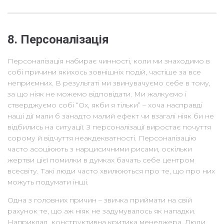
8. Персоналізація
Персоналізація набирає чинності, коли ми знаходимо в
собі причини якихось зовнішніх подій, частіше за все
неприємних. В результаті ми звинувачуємо себе в тому,
за що ніяк не можемо відповідати. Ми жалкуємо і
стверджуємо собі “Ох, якби я тільки” – хоча насправді
наші дії мали б занадто малий ефект чи взагалі ніяк би не
відбились на ситуації. З персоналізації виростає почуття
сорому й відчуття неакдекватності. Персоналізацію
часто асоціюють з нарцисичними рисами, оскільки
жертви цієї помилки в думках бачать себе центром
всесвіту. Такі люди часто хвилюються про те, що про них
можуть подумати інші.
Одна з головних причин – звичка приймати на свій
рахунок те, що аж ніяк не задумувалось як нападки.
Наприклад, конструктивна критика менеджера. Люди,