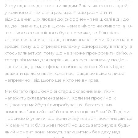
йому вдалося допомогти людям. Звільняють сто людей, і
у кожного з них різна реакція. Якщо розмістити
відношення цих людей до скорочення на шкалі від 1 до
10, де 1 значить, що в цьому немає нічого жахливого, а 10-
що нічого страшнішого бути не може, то більшість
оцінок виявляться поряд з цими значеннями. Хтось навіть
зрадіє, тому що отримає належну одноразову виплату, а
хтось злякається, тому що не зможе прокормити сім’ю. А
тепер візьмемо для порівняння якусь незначну подію –
наприклад, у смартфона розбився екран. Хтось буде
вважати це жахливим, хоча насправді це всього лише
неприємно і від цього ще ніхто не вмирав.
Ми багато працюємо зі старшокласниками, яким
належить складати екзамени. Коли ми просимо їх
оцінювати майбутні випробування, багато з них
вимовляє “чистий жах” й ставлять оцінки 9 чи 10. Тоді ми
просимо їх уявити, що вони живуть в зоні воєнних дій, де
їм самим та їх близьким постійно щось загрожує: в будь-
який момент вони можуть залишитись без даху над