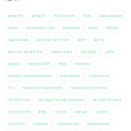
алергія
артрит
безсоння
біль
вакцинація
вени
воєнний стан
вітаміни
грип
гігієна
гідратація
догляд за тілом
діти
дієта
жіноче здоров'я
зайва вага
застуда
зуби
краса
кровообіг
ліки
нежить
ознаки захворювань
онкологія
отруєння
очі
переохолодження
перша допомога
пробіотик
продукти харчування
профілактика
психологія
рак
свята
серце
стрес
суглоби
судини
схуднення
травлення