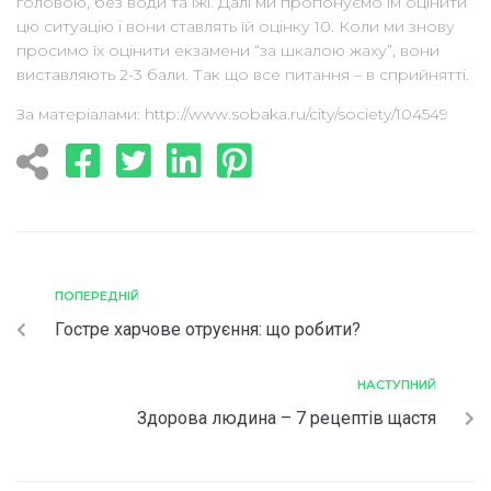
головою, без води та їжі. Далі ми пропонуємо їм оцінити
цю ситуацію і вони ставлять їй оцінку 10. Коли ми знову
просимо їх оцінити екзамени “за шкалою жаху”, вони
виставляють 2-3 бали. Так що все питання – в сприйнятті.
За матеріалами: http://www.sobaka.ru/city/society/104549
ПОПЕРЕДНІЙ
Гостре харчове отруєння: що робити?
НАСТУПНИЙ
Здорова людина – 7 рецептів щастя