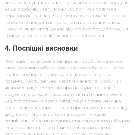
чи применшувати позитивне, значить, вам слід звернути
на це особливу увагу. Можливо помилка полягає в
переконанні, що ви не гідні хорошого, тому ви просто
не можете повірити в нього, коли воно трапляється.
Скажімо, якщо хтось до вас відноситься по-доброму, ми
припускаємо, що у цієї людини є злий умисел.
4. Поспішні висновки
Поспішний висновок є таким, який зробили на основі
занадто малого об’єму даних чи взагалі без них. Часто
подібні висновки припускають щось погане, і, як
правило, мають сильний негативний вплив, особливо
якщо мова йде про те, що про нас думають інші. В
результаті страждає наше сприйняття й самих себе, й
нашого оточення. Наприклад, якщо чоловік чи жінка
повернулися додому пізно, ми приходимо до висновку,
що у нього чи у неї є хтось на стороні. Якщо в
приміщенні, в яке ми входимо, становиться тихо (або нам
здається, що стало тихо), ми припускаємо, що це
відбулося лише тому, що до цього всі говорили