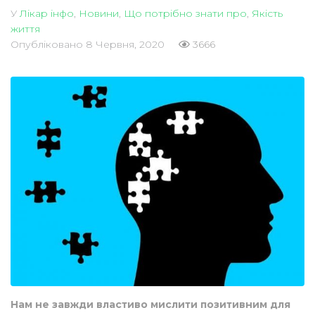
У
Лікар інфо
,
Новини
,
Що потрібно знати про
,
Якість
життя
Опубліковано
8 Червня, 2020
3666
Нам не завжди властиво мислити позитивним для