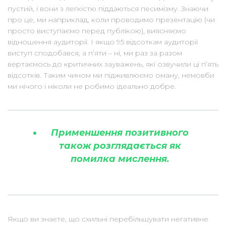
пустий, і вони з легкістю піддаються песимізму. Знаючи
про це, ми наприклад, коли проводимо презентацію (чи
просто виступаємо перед публікою), виясняємо
відношення аудиторії. І якщо 95 відсоткам аудиторії
виступ сподобався, а п’яти – ні, ми раз за разом
вертаємось до критичних зауважень, які озвучили ці п’ять
відсотків. Таким чином ми підживлюємо оману, немовби
ми нічого і ніколи не робимо ідеально добре.
Применшення позитивного
також розглядається як
помилка мислення.
Якщо ви знаєте, що схильні перебільшувати негативне