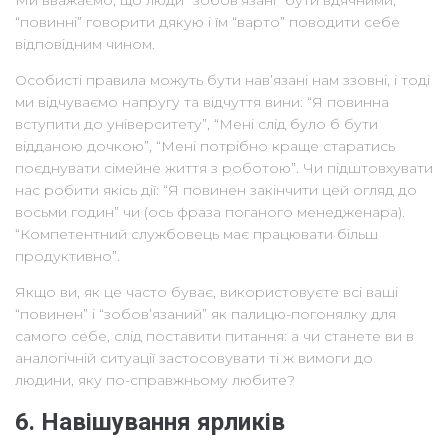
“повинні” говорити дякую і їм “варто” поводити себе
відповідним чином.
Особисті правила можуть бути нав’язані нам ззовні, і тоді
ми відчуваємо напругу та відчуття вини: “Я повинна
вступити до університету”, “Мені слід було б бути
відданою дочкою”, “Мені потрібно краще старатись
поєднувати сімейне життя з роботою”. Чи підштовхувати
нас робити якісь дії: “Я повинен закінчити цей огляд до
восьми годин” чи (ось фраза поганого менедженара).
“Компетентний службовець має працювати більш
продуктивно”.
Якщо ви, як це часто буває, використовуєте всі ваші
“повинен” і “зобов’язаний” як палицю-погонялку для
самого себе, слід поставити питання: а чи станете ви в
аналогічній ситуації застосовувати ті ж вимоги до
людини, яку по-справжньому любите?
6. Навішування ярликів