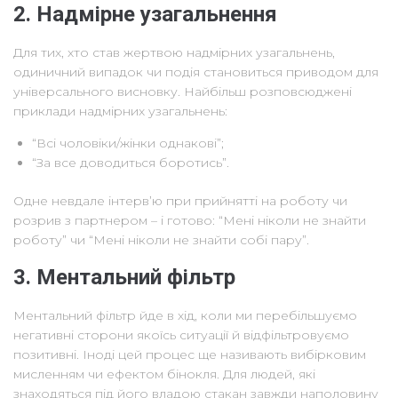
2. Надмірне узагальнення
Для тих, хто став жертвою надмірних узагальнень,
одиничний випадок чи подія становиться приводом для
універсального висновку. Найбільш розповсюджені
приклади надмірних узагальнень:
“Всі чоловіки/жінки однакові”;
“За все доводиться боротись”.
Одне невдале інтерв’ю при прийнятті на роботу чи
розрив з партнером – і готово: “Мені ніколи не знайти
роботу” чи “Мені ніколи не знайти собі пару”.
3. Ментальний фільтр
Ментальний фільтр йде в хід, коли ми перебільшуємо
негативні сторони якоїсь ситуації й відфільтровуємо
позитивні. Іноді цей процес ще називають вибірковим
мисленням чи ефектом бінокля. Для людей, які
знаходяться під його владою стакан завжди наполовину