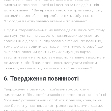
виключно про вас. Поспішні висновки невіддільні від
домислювання: “Він вранці зі мною не привітався, тому
що злий на мене”. Чи передбачення майбутнього;
“Сьогодні я знову завалю екзамен по водінню”.
Подібні “передбачення” не відповідають дійсності, тому
що грунтуються на відверто помилкових аргументах. І
зовсім інше діло: “Я знову завалю екзамен по водінню,
тому що став водити ще гірше, чим минулого разу”. Це
вже встановлений факт. В таких ситуаціях варто
звертати увагу на те, що вам відомо напевне, і відкинути
домисли. Якби б вам прийшлось виступати свідком,
скажімо, на судовому засіданні, що б ви сказали?
6. Твердження повинності
Твердження повинності пов’язані з жорсткими
вимогами. В більшості випадків це переконання, що інші
“повинні” розділяти наші особисті правила, хоча, як ми
все бачили, у нас немає контролю над іншими людьми.
Ми вважаємо, що люди “зобов’язані” бути вдячними,