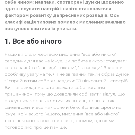
себе чином: навпаки, спотворені думки щоденно
здатні псувати настрій і навіть становляться
фактором розвитку депресивних розладів. Ось
класифікація типових помилок мислення: важливо
поступово вчитися їх уникати.
1. Все або нічого
Якщо ви стали жертвою мислення “все або нічого”,
середини для вас не існує. Ви любите використовувати
слова начебто “завжди”, “ніколи”, “назавжди”. Зверніть
особливу увагу на те, чи не зв’язаний такий образ думок
зі сприйняттям себе як невдахи: “Я цілковитий непотріб”.
Ви, наприклад можете вважати себе поганим
працівником, тому що дозволили собі взяти відгул. Що
стосується морально-етичних питань, то ви також
схильні ділити все на чорне й біле. Відтінків сірого не
існує. Крім всього іншого, мислення “все або нічого”
тісно зв’язано також з перфекціонізмом, однак ми
поговоримо про це пізніше.