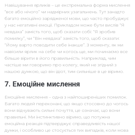
Навішування ярликів – це екстремальна форма мислення
“все або нічого” чи надмірних узагальнень. Тут занадто
багато емоційно зарядженої мови, що часто пробуджує
у нас негативні емоції. Прикладом може бути вислів “Я
невдаха” замість того, щоб сказати собі: “Я зробив
помилку”, чи “Він невдаха” замість того, щоб сказати:
“Йому варто поводити себе інакше”. З моменту, як ми
навісили ярлик на себе чи когось ще, ми починаємо все
більше вірити в його правильність. Наприклад, чим
частіше ми говоримо про колегу, який не згідний з
нашою думкою, що він ідіот, тим сильніше в це віримо.
7. Емоційне мислення
Емоційне мислення – одна з найпоширеніших помилок.
Багато людей переконані, що якщо стосовно до чогось
вони відчувають сильні почуття, це означає, що вони
правильні. Ми інстинктивно віримо, що потужна
емоційна реакція підтверджує справедливість нашої
думки, і особливо це стосується тих випадків, коли мова