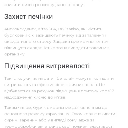
знизити ризик розвитку даного стану.
Захист печінки
Антиоксиданти, вітамін А, В6 і залізо, які містить
буряковий сік, захищають печінку від запалення і
оксидативного стресу. Завдяки цим компонентам
підвищується здатність органа виводити токсини з
організму.
Підвищення витривалості
Такі сполуки, як нітрати і беталаїн можуть поліпшити
витривалість та ефективність фізичних вправ. Це
відбувається за рахунок підвищення притоку крові й
надходження кисню до м’язів.
Таким чином, буряк є корисним доповненням до
основного режиму харчування. Овоч краще вживати
сирим, вареним або у вигляді соку, адже за
термообробки він втрачає свої поживні властивості.