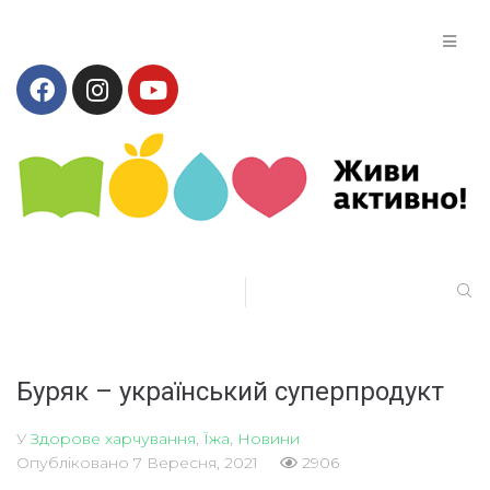
Буряк – український суперпродукт
У
Здорове харчування
,
Їжа
,
Новини
Опубліковано
7 Вересня, 2021
2906