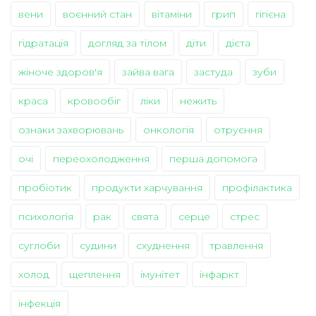
вени
воєнний стан
вітаміни
грип
гігієна
гідратація
догляд за тілом
діти
дієта
жіноче здоров'я
зайва вага
застуда
зуби
краса
кровообіг
ліки
нежить
ознаки захворювань
онкологія
отруєння
очі
переохолодження
перша допомога
пробіотик
продукти харчування
профілактика
психологія
рак
свята
серце
стрес
суглоби
судини
схуднення
травлення
холод
щеплення
імунітет
інфаркт
інфекція