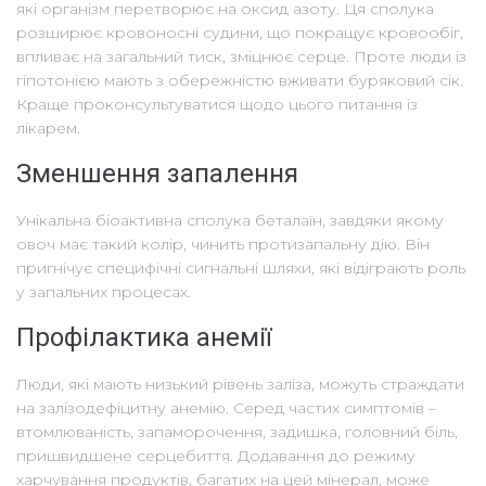
які організм перетворює на оксид азоту. Ця сполука
розширює кровоносні судини, що покращує кровообіг,
впливає на загальний тиск, зміцнює серце. Проте люди із
гіпотонією мають з обережністю вживати буряковий сік.
Краще проконсультуватися щодо цього питання із
лікарем.
Зменшення запалення
Унікальна біоактивна сполука беталаїн, завдяки якому
овоч має такий колір, чинить протизапальну дію. Він
пригнічує специфічні сигнальні шляхи, які відіграють роль
у запальних процесах.
Профілактика анемії
Люди, які мають низький рівень заліза, можуть страждати
на залізодефіцитну анемію. Серед частих симптомів –
втомлюваність, запаморочення, задишка, головний біль,
пришвидшене серцебиття. Додавання до режиму
харчування продуктів, багатих на цей мінерал, може