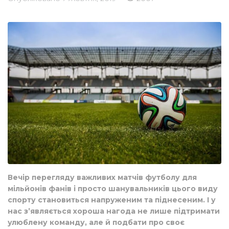
Вечір перегляду важливих матчів футболу для
мільйонів фанів і просто шанувальників цього виду
спорту становиться напруженим та піднесеним. І у
нас з’являється хороша нагода не лише підтримати
улюблену команду, але й подбати про своє