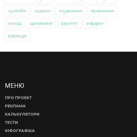
суглоби
судини
схуднення
травлення
холод
щеплення
імунітет
інфаркт
інфекція
МЕНЮ
ПРО ПРОЕКТ
РЕКЛАМА
КАЛЬКУЛЯТОРИ
ТЕСТИ
ІНФОГРАФІКА