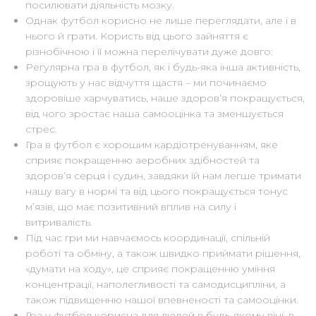
посилювати діяльність мозку.
Однак футбол корисно не лише переглядати, але і в
нього й грати. Користь від цього зайняття є
різнобічною і її можна перелічувати дуже довго:
Регулярна гра в футбол, як і будь-яка інша активність,
зрощують у нас відчуття щастя – ми починаємо
здоровіше харчуватись, наше здоров’я покращується,
від чого зростає наша самооцінка та зменшується
стрес.
Гра в футбол є хорошим кардіотренуванням, яке
сприяє покращенню аеробних здібностей та
здоров’я серця і судин, завдяки їй нам легше тримати
нашу вагу в нормі та від цього покращується тонус
м’язів, що має позитивний вплив на силу і
витривалість.
Під час гри ми навчаємось координації, спільній
роботі та обміну, а також швидко приймати рішення,
«думати на ходу», це сприяє покращенню уміння
концентрації, наполегливості та самодисципліни, а
також підвищенню нашої впевненості та самооцінки.
Гра у футбол корисна для людей в будь-якому віці, в