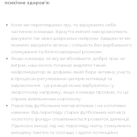
психічне здоров’я:
Коли ми переглядаємо гру, то відчуваємо себе
частиною команди. Відчуття емпатії нам дозволяють
відчувати так звані дзеркальні нейрони. Завдяки їм ми
можемо відчувати зв’язок і спільність без вербального
спілкування та безпосередньої розмови.
Якщо команда, за яку ви вболіваєте, добре грає чи
виграє, наш мозок починає виділяти такий
нейромедіатор як дофамін, який бере активну участь
в процесах регулювання центрів мотивації та
задоволення. Ця реакція може відбуватись і у
зворотному напрямку, якщо команда програє, то це
сприяє вивільненню кортизолу.
Перегляд футбольних матчів впливає і на когнітивні
навички. Від перегляду старих футбольних матчів із
«золотого фонду» сповільнюється розвиток деменції.
Піднесені емоції, під час перегляду матчу стимулюють
емоційну пам’ять та спогади, і здатні потенційно