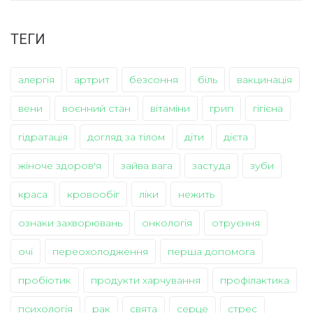
ТЕГИ
алергія
артрит
безсоння
біль
вакцинація
вени
воєнний стан
вітаміни
грип
гігієна
гідратація
догляд за тілом
діти
дієта
жіноче здоров'я
зайва вага
застуда
зуби
краса
кровообіг
ліки
нежить
ознаки захворювань
онкологія
отруєння
очі
переохолодження
перша допомога
пробіотик
продукти харчування
профілактика
психологія
рак
свята
серце
стрес