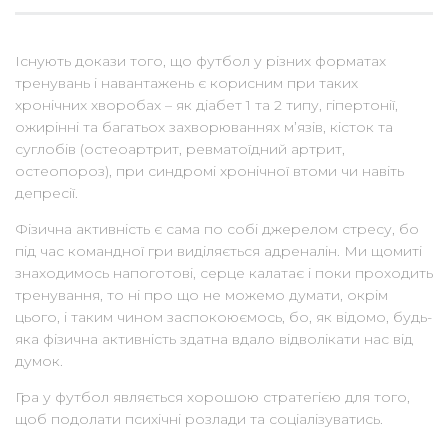
Існують докази того, що футбол у різних форматах
тренувань і навантажень є корисним при таких
хронічних хворобах – як діабет 1 та 2 типу, гіпертонії,
ожирінні та багатьох захворюваннях м’язів, кісток та
суглобів (остеоартрит, ревматоїдний артрит,
остеопороз), при синдромі хронічної втоми чи навіть
депресії.
Фізична активність є сама по собі джерелом стресу, бо
під час командної гри виділяється адреналін. Ми щомиті
знаходимось напоготові, серце калатає і поки проходить
тренування, то ні про що не можемо думати, окрім
цього, і таким чином заспокоюємось, бо, як відомо, будь-
яка фізична активність здатна вдало відволікати нас від
думок.
Гра у футбол являється хорошою стратегією для того,
щоб подолати психічні розлади та соціалізуватись.