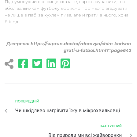
Підсумовуючи все вище сказане, варто зауважити, що
вболівальникам футболу корисно про нього згадувати
не лише в пабі за кухлем пива, але й грати в нього, хоча
б іноді.
Джерело: https://suprun.doctor/zdorovya/chim-korisno-
grati-u-futbol.html?=page642
ПОПЕРЕДНІЙ
Чи шкідливо нагрівати їжу в мікрохвильовці
НАСТУПНИЙ
Від природи ми всі жайворонки