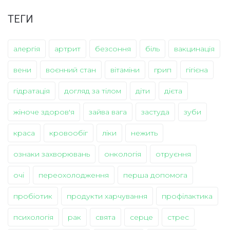
ТЕГИ
алергія
артрит
безсоння
біль
вакцинація
вени
воєнний стан
вітаміни
грип
гігієна
гідратація
догляд за тілом
діти
дієта
жіноче здоров'я
зайва вага
застуда
зуби
краса
кровообіг
ліки
нежить
ознаки захворювань
онкологія
отруєння
очі
переохолодження
перша допомога
пробіотик
продукти харчування
профілактика
психологія
рак
свята
серце
стрес