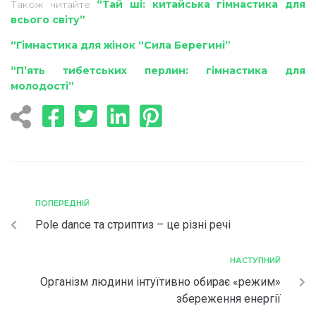
Також читайте
“Тай ші: китайська гімнастика для
всього світу”
“Гімнастика для жінок “Сила Берегині”
“П’ять тибетських перлин: гімнастика для
молодості”
ПОПЕРЕДНІЙ
Pole dance та стриптиз – це різні речі
НАСТУПНИЙ
Організм людини інтуїтивно обирає «режим»
збереження енергії