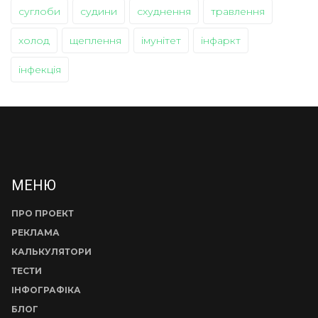
суглоби
судини
схуднення
травлення
холод
щеплення
імунітет
інфаркт
інфекція
МЕНЮ
ПРО ПРОЕКТ
РЕКЛАМА
КАЛЬКУЛЯТОРИ
ТЕСТИ
ІНФОГРАФІКА
БЛОГ