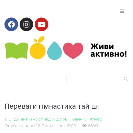
Переваги гімнастика тай ші
У
Види активності від А до Я
,
Новини
,
Фітнес
Опубліковано
16 Листопада, 2019
6690