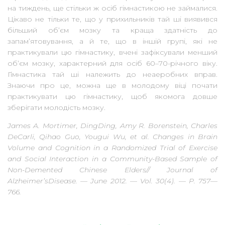
на тиждень, ще стільки ж осіб гімнастикою не займалися.
Цікаво
не тільки те, що у прихильників тай ші виявився
більший об’єм мозку
та краща здатність до
запам’ятовування, а й те, що в іншій групі, які не
практикували цю гімнастику, вчені
зафіксували менший
об’єм мозку, характерний для осіб 60–70-річного
віку.
Гімнастика тай ші належить до неаеробних вправ.
Знаючи про
це, можна ще в молодому віці почати
практикувати цю гімнастику, щоб
якомога довше
зберігати молодість мозку.
James A. Mortimer, DingDing, Amy R. Borenstein, Charles
DeCarli,
Qihao Guo, Yougui Wu, et al. Changes in Brain
Volume and Cognition in a
Randomized Trial of Exercise
and Social Interaction in a Community-Based
Sample of
Non-Demented Chinese Elders// Journal of
Alzheimer’sDisease. —
June 2012. — Vol. 30(4). — P. 757—
766.