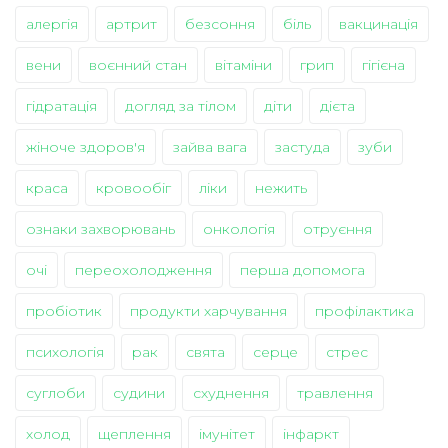
алергія
артрит
безсоння
біль
вакцинація
вени
воєнний стан
вітаміни
грип
гігієна
гідратація
догляд за тілом
діти
дієта
жіноче здоров'я
зайва вага
застуда
зуби
краса
кровообіг
ліки
нежить
ознаки захворювань
онкологія
отруєння
очі
переохолодження
перша допомога
пробіотик
продукти харчування
профілактика
психологія
рак
свята
серце
стрес
суглоби
судини
схуднення
травлення
холод
щеплення
імунітет
інфаркт