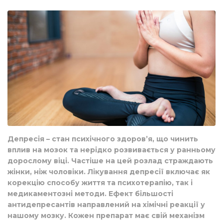
Депресія – стан психічного здоров’я, що чинить
вплив на мозок та нерідко розвивається у ранньому
дорослому віці. Частіше на цей розлад страждають
жінки, ніж чоловіки. Лікування депресії включає як
корекцію способу життя та психотерапію, так і
медикаментозні методи. Ефект більшості
антидепресантів направлений на хімічні реакції у
нашому мозку. Кожен препарат має свій механізм