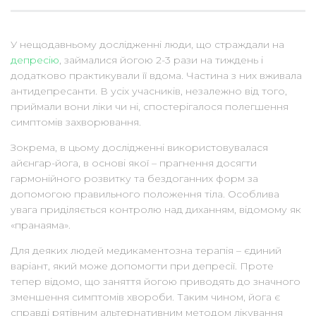
У нещодавньому дослідженні люди, що страждали на
депресію
, займалися йогою 2-3 рази на тиждень і
додатково практикували її вдома. Частина з них вживала
антидепресанти. В усіх учасників, незалежно від того,
приймали вони ліки чи ні, спостерігалося полегшення
симптомів захворювання.
Зокрема, в цьому дослідженні використовувалася
айєнгар-йога, в основі якої – прагнення досягти
гармонійного розвитку та бездоганних форм за
допомогою правильного положення тіла. Особлива
увага приділяється контролю над диханням, відомому як
«пранаяма».
Для деяких людей медикаментозна терапія – єдиний
варіант, який може допомогти при депресії. Проте
тепер відомо, що заняття йогою приводять до значного
зменшення симптомів хвороби. Таким чином, йога є
справді рятівним альтернативним методом лікування