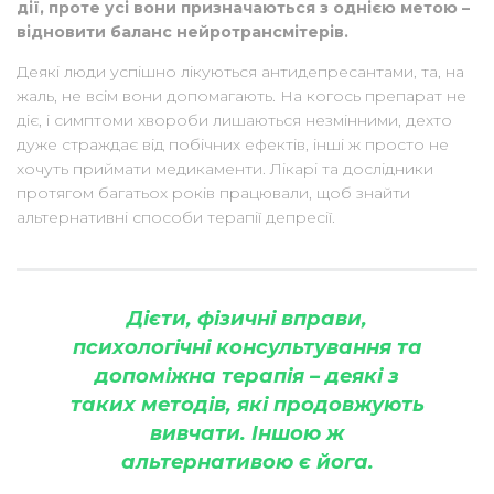
дії, проте усі вони призначаються з однією метою –
відновити баланс нейротрансмітерів.
Деякі люди успішно лікуються антидепресантами, та, на
жаль, не всім вони допомагають. На когось препарат не
діє, і симптоми хвороби лишаються незмінними, дехто
дуже страждає від побічних ефектів, інші ж просто не
хочуть приймати медикаменти. Лікарі та дослідники
протягом багатьох років працювали, щоб знайти
альтернативні способи терапії депресії.
Дієти, фізичні вправи,
психологічні консультування та
допоміжна терапія – деякі з
таких методів, які продовжують
вивчати. Іншою ж
альтернативою є
йога
.