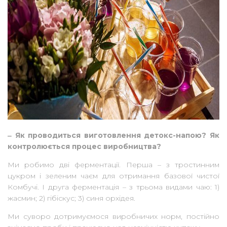
‒ Як проводиться виготовлення детокс-напою? Як
контролюється процес виробництва?
Ми робимо дві ферментації. Перша – з тростинним
цукром і зеленим чаєм для отримання базової чистої
Комбучі. І друга ферментація – з трьома видами чаю: 1)
жасмин; 2) гібіскус; 3) синя орхідея.
Ми суворо дотримуємося виробничих норм, постійно