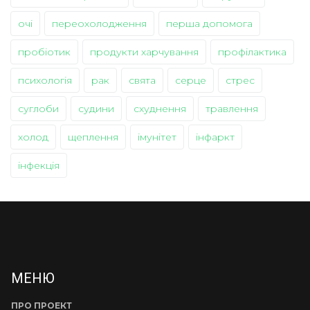
очі
переохолодження
перша допомога
пробіотик
продукти харчування
профілактика
психологія
рак
свята
серце
стрес
суглоби
судини
схуднення
травлення
холод
щеплення
імунітет
інфаркт
інфекція
МЕНЮ
ПРО ПРОЕКТ