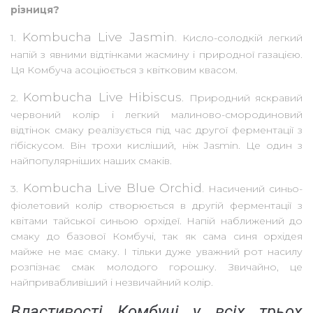
різниця?
Kombucha Live Jasmin.
1.
Кисло-солодкій легкий
напій з явними відтінками жасмину і природної газацією.
Ця Комбуча асоціюється з квітковим квасом.
Kombucha Live Hibiscus
2.
. Природний яскравий
червоний колір і легкий малиново-смородиновий
відтінок смаку реалізується під час другої ферментації з
гібіскусом. Він трохи кисліший, ніж Jasmin. Це один з
найпопулярніших наших смаків.
Kombucha Live Blue Orchid.
3.
Насичений синьо-
фіолетовий колір створюється в другій ферментації з
квітами тайської синьою орхідеї. Напій наближений до
смаку до базової Комбучі, так як сама синя орхідея
майже не має смаку. І тільки дуже уважний рот насилу
розпізнає смак молодого горошку. Звичайно, це
найпривабливіший і незвичайний колір.
Властивості Комбучі у всіх трьох