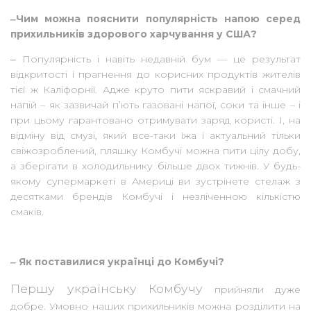
‒Чим можна пояснити популярність напою серед
прихильників здорового харчування у США?
‒ Популярність і навіть недавній бум — це результат
відкритості і прагнення до корисних продуктів жителів
тієї ж Каліфорнії. Адже круто пити яскравий і смачний
напій – як зазвичай п’ють газовані напої, соки та інше – і
при цьому гарантовано отримувати заряд користі. І, на
відміну від смузі, який все-таки їжа і актуальний тільки
свіжозроблений, пляшку Комбучі можна пити цілу добу,
а зберігати в холодильнику більше двох тижнів. У будь-
якому супермаркеті в Америці ви зустрінете стелаж з
десятками брендів Комбучі і незліченною кількістю
смаків.
‒ Як поставилися українці до Комбучі?
Першу українську Комбучу
прийняли дуже
добре. Умовно наших прихильників можна розділити на