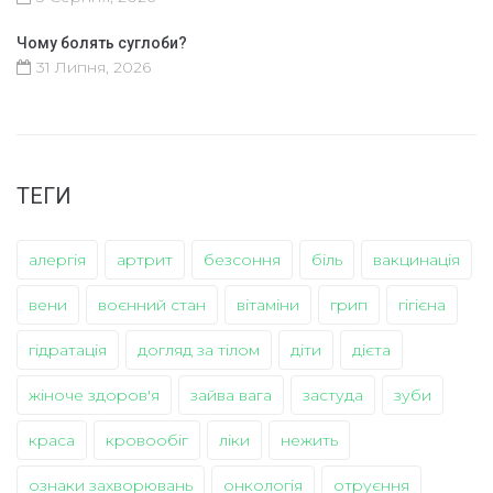
Чому болять суглоби?
31 Липня, 2026
ТЕГИ
алергія
артрит
безсоння
біль
вакцинація
вени
воєнний стан
вітаміни
грип
гігієна
гідратація
догляд за тілом
діти
дієта
жіноче здоров'я
зайва вага
застуда
зуби
краса
кровообіг
ліки
нежить
ознаки захворювань
онкологія
отруєння