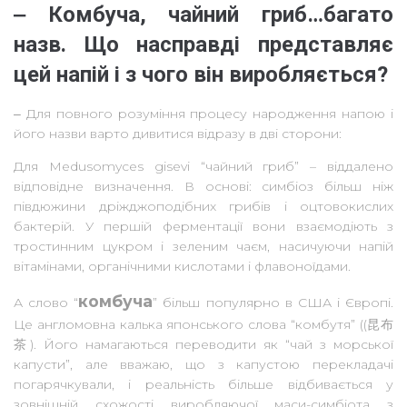
‒ Комбуча, чайний гриб…багато
назв. Що насправді представляє
цей напій і з чого він виробляється?
‒ Для повного розуміння процесу народження напою і
його назви варто дивитися відразу в дві сторони:
Для Medusomyces gisevi “чайний гриб” – віддалено
відповідне визначення. В основі: симбіоз більш ніж
півдюжини дріжджоподібних грибів і оцтовокислих
бактерій. У першій ферментації вони взаємодіють з
тростинним цукром і зеленим чаєм, насичуючи напій
вітамінами, органічними кислотами і флавоноїдами.
комбуча
А слово “
” більш популярно в США і Європі.
Це англомовна калька японського слова “комбутя” ((昆布
茶). Його намагаються переводити як “чай з морської
капусти”, але вважаю, що з капустою перекладачі
погарячкували, і реальність більше відбивається у
зовнішній схожості виробляючої маси-симбіота з