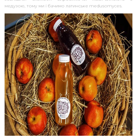
медузою, тому ми і бачимо латинське medusomyces.