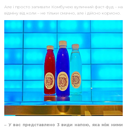
Але і просто запивати Комбучею вуличний фаст-фуд – на
відміну від коли – не тільки смачно, але і дійсно корисно.
‒ У вас представлено 3 види напою, яка між ними