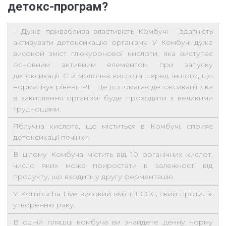
детокс-програм?
‒ Дуже приваблива властивість Комбучі – здатність
активувати детоксикацію організму. У Комбучі дуже
високой зміст глюкуронової кислоти, яка виступає
основним активним елементом при запуску
детоксикації. Є й молочна кислота, серед іншого, що
нормалізує рівень PH. Це допомагає детоксикації, яка
в закислення організмі буде проходити з великими
труднощами.
Яблучна кислота, що міститься в Комбучі, сприяє
детоксикації печінки.
В цілому Комбуча містить від 10 органічних кислот,
число яких може приростати в залежності від
продукту, що входить у другу ферментацію.
У Kombucha Live високий вміст ECGC, який протидіє
утворенню раку.
В одній пляшці комбуча ви знайдете денну норму