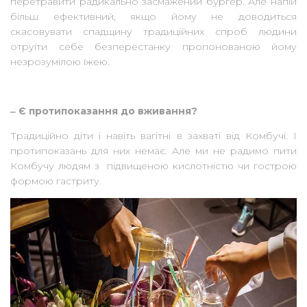
перетравити радикально засмажений бургер. Але напій
більш ефективний, якщо йому не доводиться
скасовувати спадщину традиційних спроб людини
отруїти себе безперестанку пропонованою йому
незрозумілою їжею.
‒ Є протипоказання до вживання?
Традиційно діти і навіть вагітні в захваті від Комбучі. І
протипоказань для них немає. Але ми не радимо пити
Комбучу людям з підвищеною кислотністю чи гострою
формою гастриту.