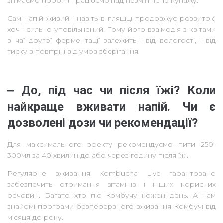
знімаємо проби і працюємо над незмінністю купажу.
Сам напій живий і навіть в пляшці продовжує розвиток,
хоч і сильно уповільнений. Тому його взаімодія з квітами
в чаї другої ферментації залежить і від вологості, і від
тиску в повітрі, і від умов зберігання.
‒ До, під час чи після їжі? Коли
найкраще вживати напій. Чи є
дозволені дози чи рекомендації?
Для максимального эфекту рекомендуємо пити 250-
300мл за 40 хвилин до або через годину після їжі.
Регулярне вживання Kombucha Live гарантовано
забезпечить отримання вітамінів і інших корисних
речовин. Багато хто п’є Комбучу кожен день. А нам
знайомі програми безперервного вживання Комбучі від
місяця до року.