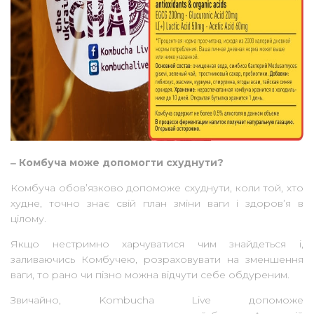
‒ Комбуча може допомогти схуднути?
Комбуча обов’язково допоможе схуднути, коли той, хто
худне, точно знає свій план зміни ваги і здоров’я в
цілому.
Якщо нестримно харчуватися чим знайдеться і,
заливаючись Комбучею, розраховувати на зменшення
ваги, то рано чи пізно можна відчути себе обдуреним.
Звичайно, Kombucha Live допоможе