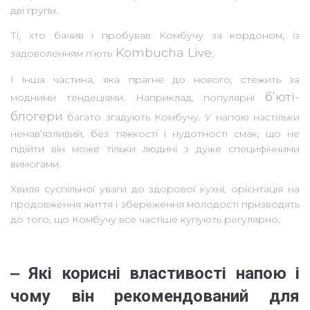
дві групи.
Ті, хто бачив і пробував Комбучу за кордоном, із
Kombucha Live
задоволенням п’ють
.
І інша частина, яка прагне до нового, стежить за
б’юті-
модними тендеціями. Наприклад, популярні
блогери
багато згадують Комбучу. У напою настільки
ненав’язливий, без тяжкості і нудотності смак, що не
підійти він може тільки людині з дуже специфічними
вимогами.
Хвиля суспільної уваги до здорової кухні, орієнтація на
продовження життя і збереження молодості призводять
до того, що Комбучу все частіше купують регулярно.
‒ Які корисні властивості напою і
чому він рекомендований для