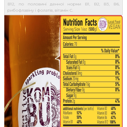
B12, по половині денної норми B1, B2, B3, B6,
рибофлавіну і фолатів, вітамін C.