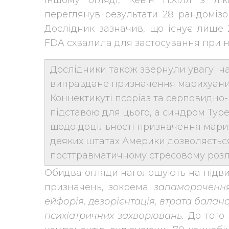
іншому огляді, Кевін П.Хілл з лі
переглянув результати 28 рандомізов
Дослідник зазначив, що існує лише 2
FDA схвалила для застосування при ну
Дослідники також звернули увагу на 
виправдане призначення марихуани р
Коннектикуті псоріаз та серповидно
підставою для цього, а синдром Туре
щодо доцільності призначення мариху
деяких штатах Америки дозволяєтьс
посттравматичному стресовому розлад
Обидва огляди наголошують на підви
призначень, зокрема:
запаморочення, 
ейфорія, дезорієнтація, втрата баланс
психіатричних захворювань.
До того 