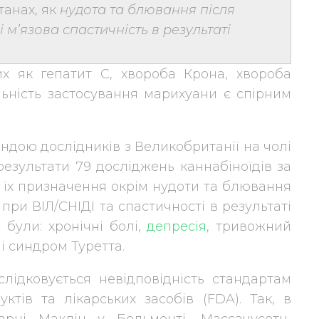
танах, як
нудота та блювання після
і м’язова спастичність в результаті
их як гепатит C, хвороба Крона, хвороба
льність застосування марихуани є спірним
ндою дослідників з Великобританії на чолі
результати 79 досліджень каннабіноїдів за
я їх призначення окрім нудоти та блювання
у при ВІЛ/СНІДІ та спастичності в результаті
були: хронічні болі,
депресія
, тривожний
 і синдром Туретта.
лідковується невідповідність стандартам
ктів та лікарських засобів (FDA). Так, в