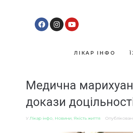
ЛІКАР ІНФО
Медична марихуана
докази доцільності
У
Лікар інфо
,
Новини
,
Якість життя
Опублікова