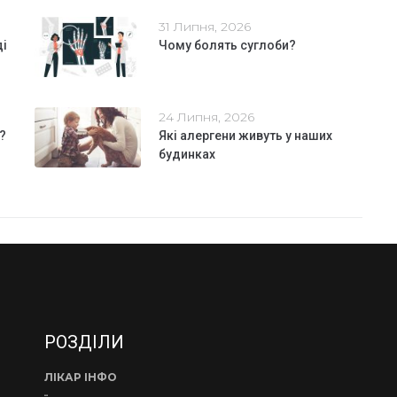
31 Липня, 2026
ді
Чому болять суглоби?
24 Липня, 2026
?
Які алергени живуть у наших
будинках
РОЗДІЛИ
ЛІКАР ІНФО