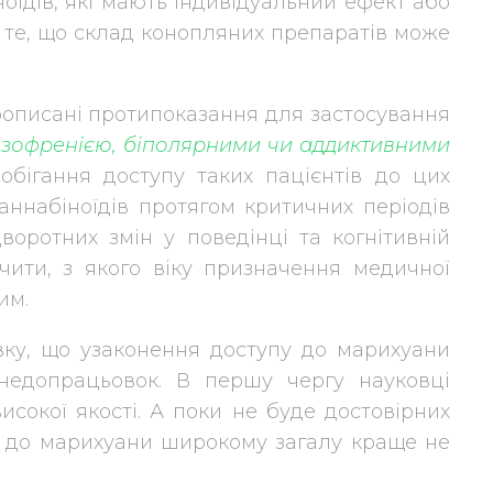
їдів, які мають індивідуальний ефект або
о те, що склад конопляних препаратів може
прописані протипоказання для застосування
зофренією, біполярними чи аддиктивними
обігання доступу таких пацієнтів до цих
каннабіноїдів протягом критичних періодів
воротних змін у поведінці та когнітивній
ачити, з якого віку призначення медичної
им.
вку, що узаконення доступу до марихуани
недопрацьовок. В першу чергу науковці
сокої якості. А поки не буде достовірних
уп до марихуани широкому загалу краще не