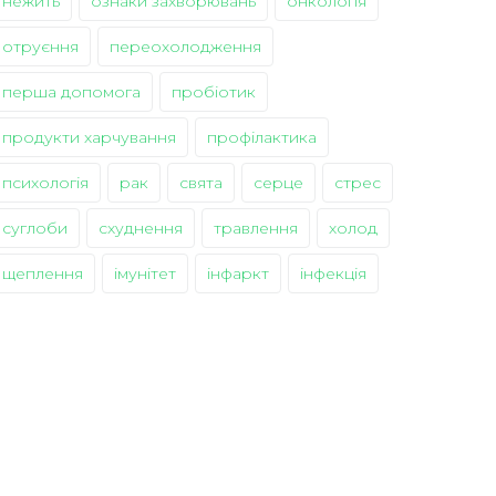
нежить
ознаки захворювань
онкологія
отруєння
переохолодження
перша допомога
пробіотик
продукти харчування
профілактика
психологія
рак
свята
серце
стрес
суглоби
схуднення
травлення
холод
щеплення
імунітет
інфаркт
інфекція