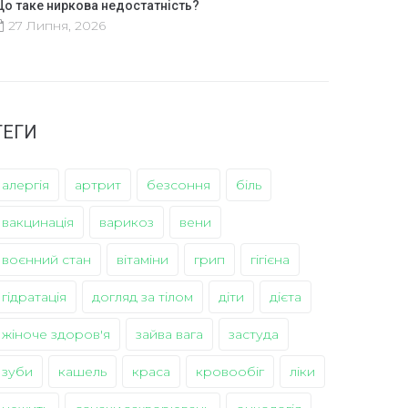
о таке ниркова недостатність?
27 Липня, 2026
ТЕГИ
алергія
артрит
безсоння
біль
вакцинація
варикоз
вени
воєнний стан
вітаміни
грип
гігієна
гідратація
догляд за тілом
діти
дієта
жіноче здоров'я
зайва вага
застуда
зуби
кашель
краса
кровообіг
ліки