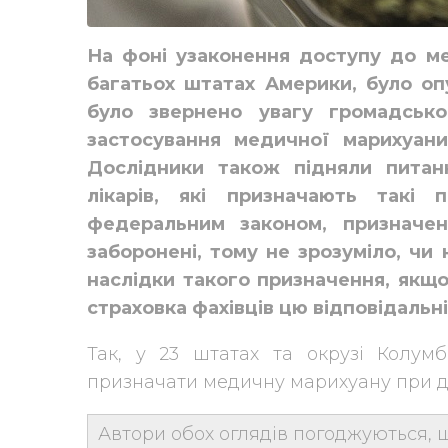
На фоні узаконення доступу до ме
багатьох штатах Америки, було оп
було звернено увагу громадсько
застосування медичної марихуани
Дослідники також підняли питан
лікарів, які призначають такі
федеральним законом, призначен
заборонені, тому не зрозуміло, чи 
наслідки такого призначення, якщо
страховка фахівців цю відповідальні
Так, у 23 штатах та окрузі Колум
призначати медичну марихуану при д
Автори обох оглядів погоджуються, щ