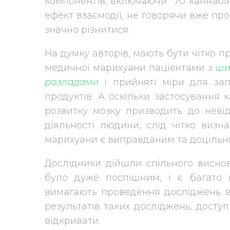
компонентів, включаючи 70 каннабіно
ефект взаємодії, не говорячи вже пр
значно різнитися.
На думку авторів, мають бути чітко 
медичної марихуани пацієнтами
з
ши
розладами
і прийняті міри для зап
продуктів. А оскільки застосування 
розвитку мозку призводить до невід
діяльності людини, слід чітко визн
марихуани є виправданим та доцільн
Дослідники дійшли спільного висно
було дуже поспішним, і є багато 
вимагають проведення досліджень ви
результатів таких досліджень, дост
відкривати.