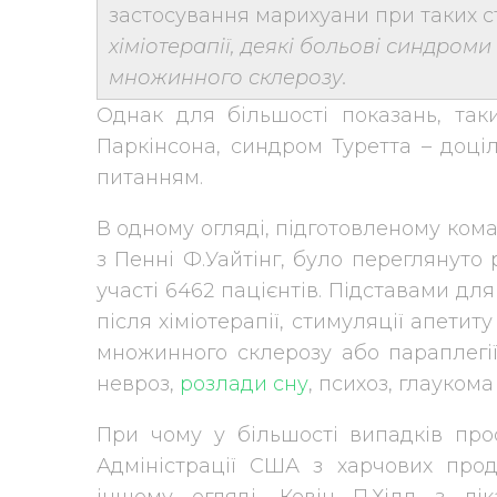
застосування марихуани при таких с
хіміотерапії, деякі больові синдроми 
множинного склерозу.
Однак для більшості показань, так
Паркінсона, синдром Туретта – доці
питанням.
В одному огляді, підготовленому кома
з Пенні Ф.Уайтінг, було переглянуто 
участі 6462 пацієнтів. Підставами дл
після хіміотерапії, стимуляції апетит
множинного склерозу або параплегії 
невроз,
розлади сну
, психоз, глаукома
При чому у більшості випадків прос
Адміністрації США з харчових проду