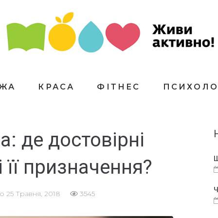
ЇЖА
КРАСА
ФІТНЕС
ПСИХОЛО
: де достовірні
Щ
 її призначення?
Ч
но
25 Травня, 2018
3545