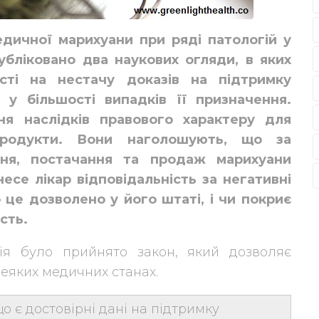
дичної марихуани при ряді патологій у
убліковано два наукових огляди, в яких
сті на нестачу доказів на підтримку
 у більшості випадків її призначення.
ня наслідків правового характеру для
 продукти. Вони наголошують, що за
ня, постачання та продаж марихуани
несе лікар відповідальність за негативні
 це дозволено у його штаті, і чи покриє
сть.
бія було прийнято закон, який дозволяє
еяких медичних станах.
о є достовірні дані на підтримку