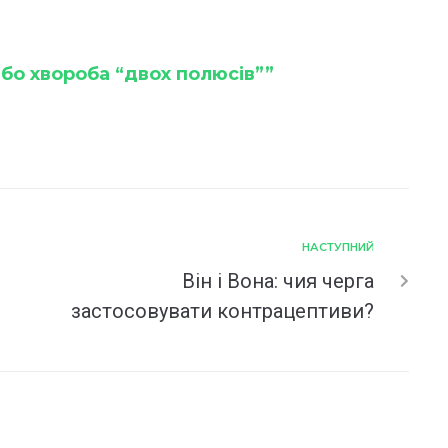
або хвороба “двох полюсів””
НАСТУПНИЙ
Він і Вона: чия черга
застосовувати контрацептиви?