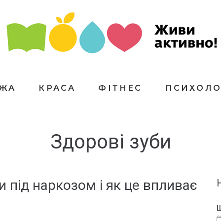
ЇЖА
КРАСА
ФІТНЕС
ПСИХОЛО
Здорові зуби
и під наркозом і як це впливає
Щ