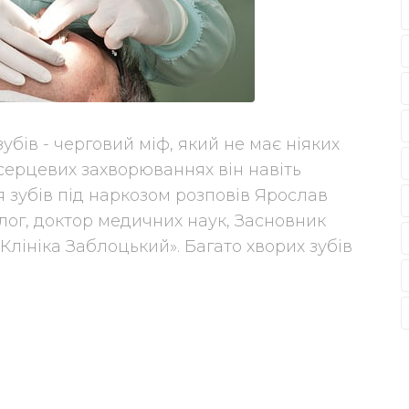
убів - черговий міф, який не має ніяких
серцевих захворюваннях він навіть
 зубів під наркозом розповів Ярослав
лог, доктор медичних наук, Засновник
Клініка Заблоцький». Багато хворих зубів