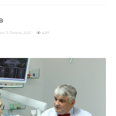
ів
ано
11 Липня, 2021
4291