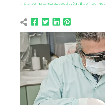
У
Експертна думка
,
Здорові зуби
,
Лікар інфо
,
Нов
2217