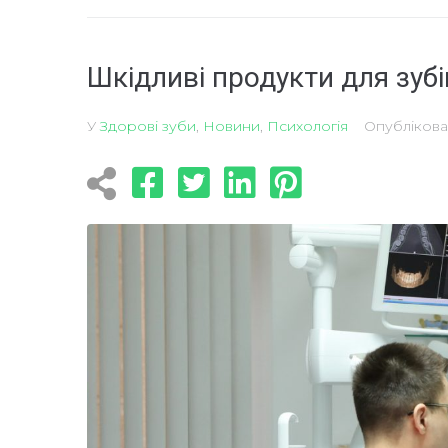
Шкідливі продукти для зуб
У
Здорові зуби
,
Новини
,
Психологія
Опубліков