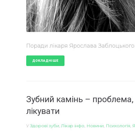
Поради лікаря Ярослава Заблоцького
ДОКЛАДНІШЕ
Зубний камінь – проблема, 
лікувати
У
Здорові зуби
,
Лікар інфо
,
Новини
,
Психологія
,
Я