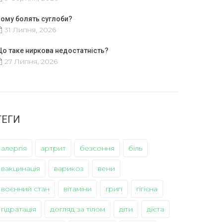
ому болять суглоби?
31 Липня, 2026
о таке ниркова недостатність?
27 Липня, 2026
ТЕГИ
алергія
артрит
безсоння
біль
вакцинація
варикоз
вени
воєнний стан
вітаміни
грип
гігієна
гідратація
догляд за тілом
діти
дієта