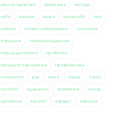
жіноче здоров'я
зайва вага
застуда
зуби
кашель
краса
кровообіг
ліки
нежить
ознаки захворювань
онкологія
отруєння
переохолодження
перша допомога
пробіотик
продукти харчування
профілактика
психологія
рак
свята
серце
стрес
суглоби
схуднення
травлення
холод
щеплення
імунітет
інфаркт
інфекція