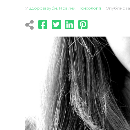
У
Здорові зуби
,
Новини
,
Психологія
Опубліков