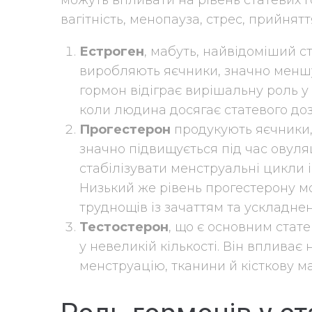
можуть впливати на рівень статевих го
вагітність, менопауза, стрес, прийнят
Естроген
, мабуть, найвідоміший с
виробляють яєчники, значно меншу
гормон відіграє вирішальну роль у
коли людина досягає статевого доз
Прогестерон
продукують яєчники,
значно підвищується під час овуляц
стабілізувати менструальні цикли і
Низький же рівень прогестерону м
труднощів із зачаттям та ускладнен
Тестостерон
, що є основним стат
у невеликій кількості. Він впливає
менструацію, тканини й кісткову м