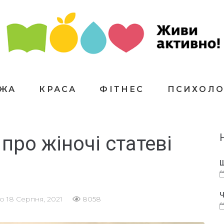
ЇЖА
КРАСА
ФІТНЕС
ПСИХОЛО
про жіночі статеві
Щ
Ч
но
18 Серпня, 2021
8058