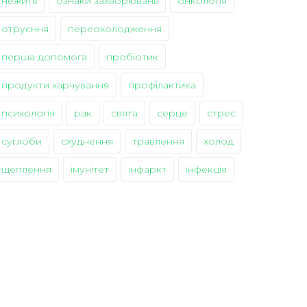
нежить
ознаки захворювань
онкологія
отруєння
переохолодження
перша допомога
пробіотик
продукти харчування
профілактика
психологія
рак
свята
серце
стрес
суглоби
схуднення
травлення
холод
щеплення
імунітет
інфаркт
інфекція