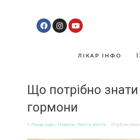
ЛІКАР ІНФО
Що потрібно знати 
гормони
У
Лікар інфо
,
Новини
,
Якість життя
Опублікова