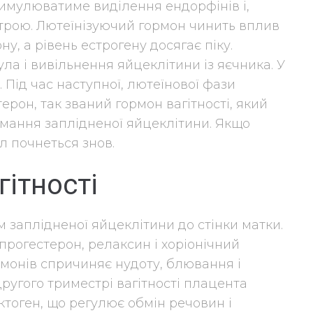
имулюватиме виділення ендорфінів і,
строю. Лютеїнізуючий гормон чинить вплив
, а рівень естрогену досягає піку.
ла і вивільнення яйцеклітини із яєчника. У
 Під час наступної, лютеїнової фази
ерон, так званий гормон вагітності, який
имання заплідненої яйцеклітини. Якщо
л почнеться знов.
гітності
м заплідненої яйцеклітини до стінки матки.
рогестерон, релаксин і хоріонічний
монів спричиняє нудоту, блювання і
другого триместрі вагітності плацента
тоген, що регулює обмін речовин і