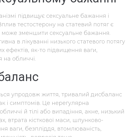
анізмі підвищує сексуальне бажання і
Вплив тестостерону на статевий потяг є
нь може зменшити сексуальне бажання.
вна в лікуванні низького статевого потягу
х ефектів, як-то підвищення ваги,
я на обличчі.
баланс
ється упродовж життя, тривалий дисбаланс
к і симптомів. Це нерегулярна
бличчі й тілі або випадіння, акне, низький
ах, втрата кісткової маси, шлунково-
ня ваги, безпліддя, втомлюваність,