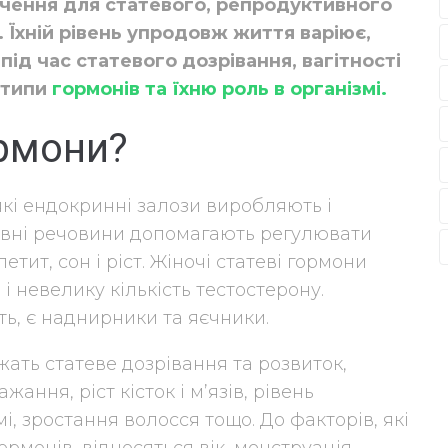
чення для статевого, репродуктивного
. Їхній рівень упродовж життя варіює,
під час статевого дозрівання, вагітності
 типи
гормонів та їхню роль в організмі.
ормони?
кі ендокринні залози виробляють і
ктивні речовини допомагають регулювати
етит, сон і ріст. Жіночі статеві гормони
і невелику кількість тестостерону.
ь, є наднирники та яєчники.
ать статеве дозрівання та розвиток,
ання, ріст кісток і м’язів, рівень
і, зростання волосся тощо. До факторів, які