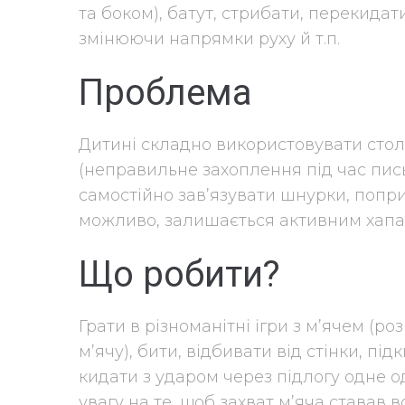
та боком), батут, стрибати, перекидат
змінюючи напрямки руху й т.п.
Проблема
Дитині складно використовувати столо
(неправильне захоплення під час пись
самостійно зав’язувати шнурки, попри 
можливо, залишається активним хапа
Що робити?
Грати в різноманітні ігри з м’ячем (р
м’ячу), бити, відбивати від стінки, пі
кидати з ударом через підлогу одне од
увагу на те, щоб захват м’яча ставав