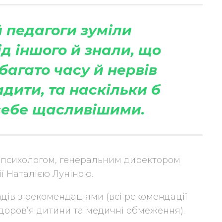
 педагоги зуміли
ід іншого й знали, що
 багато часу й нервів
дити, та наскільки б
 себе щасливішими.
опсихологом, генеральним директором
ії Наталією Луніною.
адів з рекомендаціями (всі рекомендації
доров’я дитини та медичні обмеження).