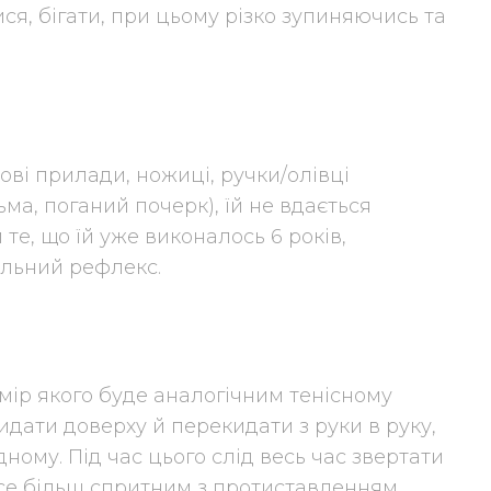
ися, бігати, при цьому різко зупиняючись та
ві прилади, ножиці, ручки/олівці
ма, поганий почерк), їй не вдається
те, що їй уже виконалось 6 років,
льний рефлекс.
озмір якого буде аналогічним тенісному
дкидати доверху й перекидати з руки в руку,
ному. Під час цього слід весь час звертати
 все більш спритним з протиставленням