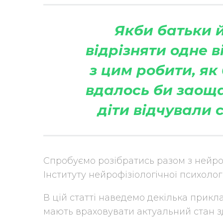
Якби батьки й
відрізняти одне в
з цим робити, як
вдалось би заоща
діти відчували
Спробуємо розібратись разом з нейр
Інституту нейрофізіологічної психолог
В цій статті наведемо декілька прикл
мають враховувати актуальний стан з