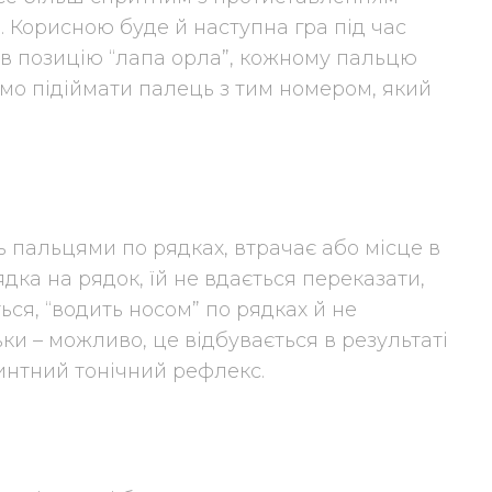
 Корисною буде й наступна гра під час
л в позицію “лапа орла”, кожному пальцю
ремо підіймати палець з тим номером, який
ь пальцями по рядках, втрачає або місце в
ядка на рядок, їй не вдається переказати,
ся, “водить носом” по рядках й не
и – можливо, це відбувається в результаті
интний тонічний рефлекс.