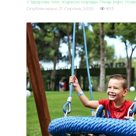
У
Здорове тіло
,
Корисні поради
,
Лікар інфо
,
Нов
Опубліковано
21 Серпня, 2020
893