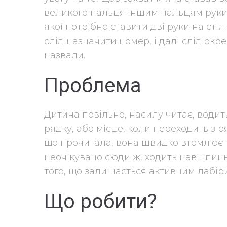
великого пальця іншим пальцям руки.
якої потрібно ставити дві руки на сті
слід назначити номер, і далі слід ок
назвали.
Проблема
Дитина повільно, насилу читає, водит
рядку, або місце, коли переходить з р
що прочитала, вона швидко втомлюєть
неочікувано сюди ж, ходить навшпиньк
того, що залишається активним лабір
Що робити?