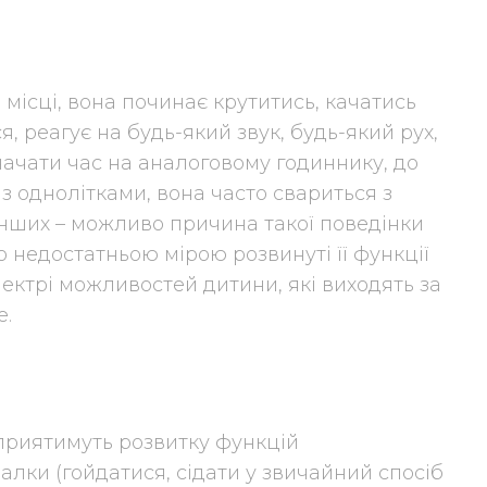
 місці, вона починає крутитись, качатись
ся, реагує на будь-який звук, будь-який рух,
начати час на аналоговому годиннику, до
з однолітками, вона часто свариться з
нших – можливо причина такої поведінки
о недостатньою мірою розвинуті її функції
ектрі можливостей дитини, які виходять за
е.
 сприятимуть розвитку функцій
алки (гойдатися, сідати у звичайний спосіб