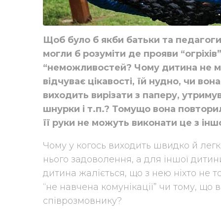
Щоб було б якби батьки та педагоги
могли б розуміти де прояви “огріхів”
“неможливостей? Чому дитина не мо
відчуває цікавості, їй нудно, чи вон
виходить вирізати з паперу, утримув
шнурки і т.п.? Томущо вона повтори
її руки не можуть виконати це з ін
Чому у когось виходить швидко й лег
нього задоволення, а для іншої дитин
дитина жаліється, що з нею ніхто не 
“не навчена комунікації” чи тому, що 
співрозмовнику?