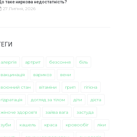
о таке ниркова недостатність?
27 Липня, 2026
ТЕГИ
алергія
артрит
безсоння
біль
вакцинація
варикоз
вени
воєнний стан
вітаміни
грип
гігієна
гідратація
догляд за тілом
діти
дієта
жіноче здоров'я
зайва вага
застуда
зуби
кашель
краса
кровообіг
ліки