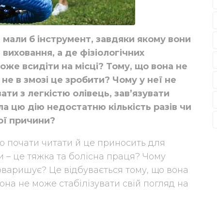
 мали б інструмент, завдяки якому вони
 виховання, а де фізіологічних
же всидіти на місці? Тому, що вона не
а не в змозі це зробити? Чому у неї не
ати з легкістю олівець, зав’язувати
ла цю дію недостатню кількість разів чи
шої причини?
ко почати читати й це приносить для
и – це тяжка та болісна праця? Чому
товаришує? Це відбувається тому, що вона
вона не може стабілізувати свій погляд на