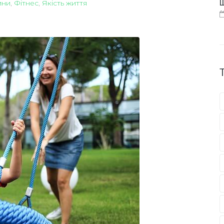
ини
,
Фітнес
,
Якість життя
Щ