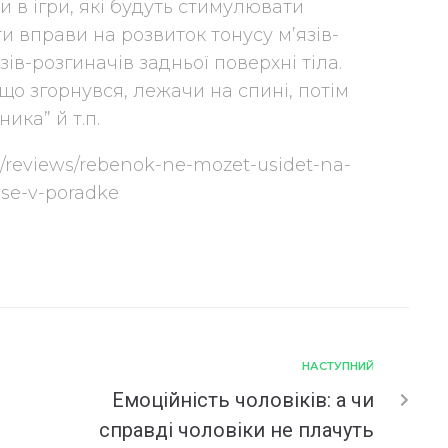
 в ігри, які будуть стимулювати
 вправи на розвиток тонусу м’язів-
зів-розгиначів задньої поверхні тіла.
що згорнувся, лежачи на спині, потім
ика” й т.п.
ru/reviews/rebenok-ne-mozet-usidet-na-
vse-v-poradke
НАСТУПНИЙ
Емоційність чоловіків: а чи
справді чоловіки не плачуть