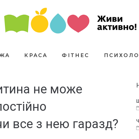
ЇЖА
КРАСА
ФІТНЕС
ПСИХОЛО
итина не може
Щ
постійно
чи все з нею гаразд?
Ч