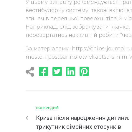
У цьому випадку рекомендується грати
вестибулярну систему, також включати
згиначів передньої поверхні тіла й м’я
Наприклад, слід зображувати їжачка, 
перевертатись на живіт й робити “човн
За матеріалами: https://chips-journal.
meste-i-postoanno-otvlekaetsa-s-nim-
ПОПЕРЕДНІЙ
Криза після народження дитини:
трикутник сімейних стосунків