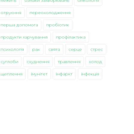
нежить
ознаки захворювань
онкологія
отруєння
переохолодження
перша допомога
пробіотик
продукти харчування
профілактика
психологія
рак
свята
серце
стрес
суглоби
схуднення
травлення
холод
щеплення
імунітет
інфаркт
інфекція