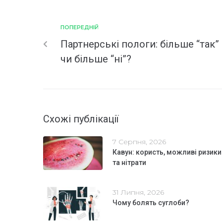
ПОПЕРЕДНІЙ
Партнерські пологи: більше “так”
чи більше “ні”?
Схожі публікації
7 Серпня, 2026
Кавун: користь, можливі ризики
та нітрати
31 Липня, 2026
Чому болять суглоби?