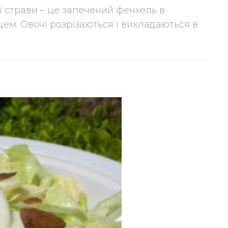
ої страви – це запечений фенхель в
ем. Овочі розрізаються і викладаються в