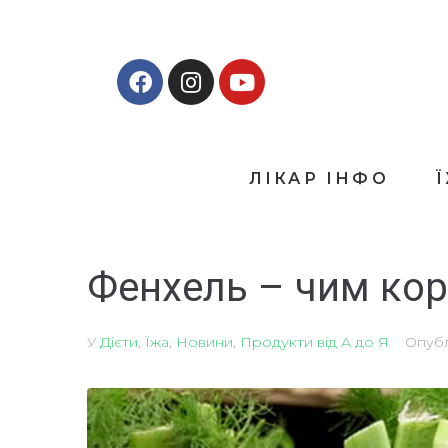
ЛІКАР ІНФО
Фенхель – чим кори
У
Дієти
,
Їжа
,
Новини
,
Продукти від А до Я
Опуб