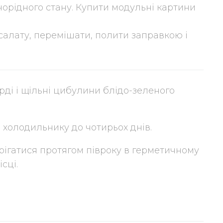
норідного стану. Купити модульні картини
 салату, перемішати, полити заправкою і
рді і щільні цибулини блідо-зеленого
 холодильнику до чотирьох днів.
ігатися протягом півроку в герметичному
сці.