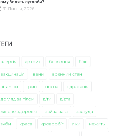
ому болять суглоби?
31 Липня, 2026
ТЕГИ
алергія
артрит
безсоння
біль
вакцинація
вени
воєнний стан
вітаміни
грип
гігієна
гідратація
догляд за тілом
діти
дієта
жіноче здоров'я
зайва вага
застуда
зуби
краса
кровообіг
ліки
нежить