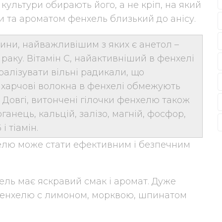
 культури обирають його, а не кріп, на який
и та ароматом фенхель близький до анісу.
ини, найважливішим з яких є анетол –
раку. Вітамін С, найактивніший в фенхелі
ралізувати вільні радикали, що
а харчові волокна в фенхелі обмежують
. Довгі, витончені гілочки фенхелю також
ганець, кальцій, залізо, магній, фосфор,
і тіамін.
хелю може стати ефективним і безпечним
ель має яскравий смак і аромат. Дуже
фенхелю c лимоном, морквою, шпинатом