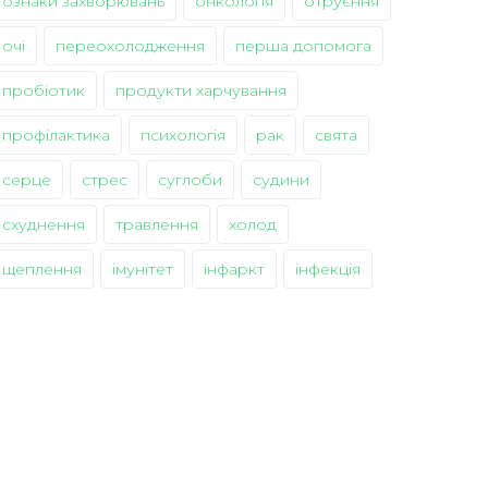
ознаки захворювань
онкологія
отруєння
очі
переохолодження
перша допомога
пробіотик
продукти харчування
профілактика
психологія
рак
свята
серце
стрес
суглоби
судини
схуднення
травлення
холод
щеплення
імунітет
інфаркт
інфекція