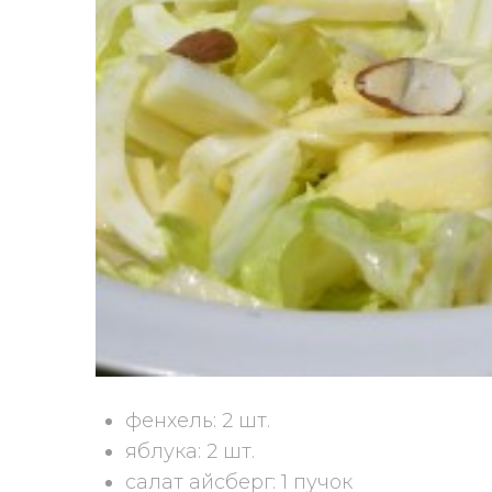
фенхель: 2 шт.
яблука: 2 шт.
салат айсберг: 1 пучок