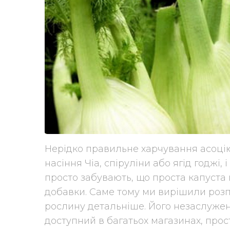
Нерідко правильне харчування асоці
насіння Чіа, спіруліни або ягід годжі,
просто забувають, що проста капуста н
добавки. Саме тому ми вирішили роз
рослину детальніше. Його незаслужено
доступний в багатьох магазинах, прос