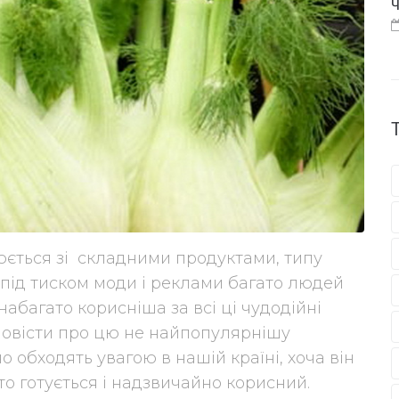
Ч
юється зі складними продуктами, типу
 і під тиском моди і реклами багато людей
абагато корисніша за всі ці чудодійні
повісти про цю не найпопулярнішу
 обходять увагою в нашій країні, хоча він
то готується і надзвичайно корисний.