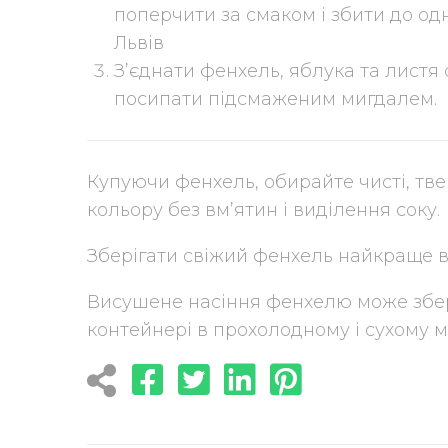
поперчити за смаком і збити до од
Львів
З’єднати фенхель, яблука та листя
посипати підсмаженим мигдалем.
Купуючи фенхель, обирайте чисті, тве
кольору без вм’ятин і виділення соку.
Зберігати свіжий фенхель найкраще в
Висушене насіння фенхелю може збер
контейнері в прохолодному і сухому мі