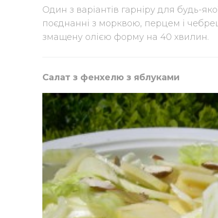
Один з варіантів гарніру для будь-як
поєднанні з морквою, перцем і чебрец
змащену олією форму на 40 хвилин.
Салат з фенхелю з яблуками