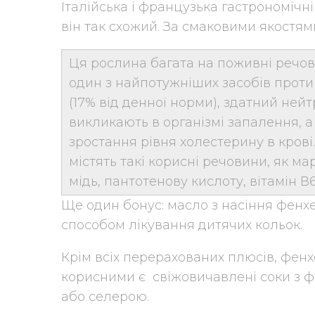
Італійська і французька гастрономічні
він так схожий. За смаковими якостям
Ця рослина багата на поживні речов
один з найпотужніших засобів проти 
(17% від денної норми), здатний нейт
викликають в організмі запалення, 
зростання рівня холестерину в крові
містять такі корисні речовини, як мар
мідь, пантотенову кислоту, вітамін В6 
Ще один бонус: масло з насіння фен
способом лікування дитячих кольок.
Крім всіх перерахованих плюсів, фенх
корисними є свіжовичавлені соки з 
або селерою.