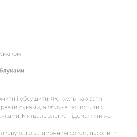
 смаком
яблуками
омити і обсушити. Фенхель нарізати
рвати руками, а яблука почистити і
очками. Мигдаль злегка підсмажити на
ивкову олію з лимонним соком, посолити і