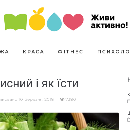
ЇЖА
КРАСА
ФІТНЕС
ПСИХОЛО
сний і як їсти
К
ліковано
10 Березня, 2018
7380
Щ