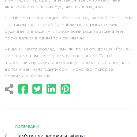
якась різниця в ваших буднях і вихідних днях.
Спеціалісти зі сну радять зберігати однаковий режим сну
протягом тижня, який би майже не відрізнявся між
буднями та вихідними. Також вони радять засинати й
прокидатися в один і той самий час.
Якщо ви маєте розлади сну, які тривають довше місяця –
ми радимо вам звернутися до спеціаліста. Такий
щоденник сну особливо стане у пригоді, щоб спеціаліст
допоміг вам налагодити сон, і, можливо, підібрав
правильне лікування.
ПОПЕРЕДНІЙ
Пам’ятка: як пережити інфаркт