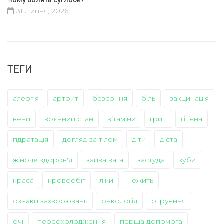
31 Липня, 2026
ТЕГИ
алергія
артрит
безсоння
біль
вакцинація
вени
воєнний стан
вітаміни
грип
гігієна
гідратація
догляд за тілом
діти
дієта
жіноче здоров'я
зайва вага
застуда
зуби
краса
кровообіг
ліки
нежить
ознаки захворювань
онкологія
отруєння
очі
переохолодження
перша допомога