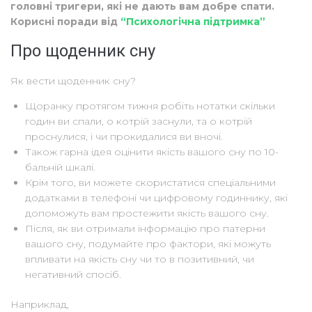
головні тригери, які не дають вам добре спати.
Корисні поради від
“Психологічна підтримка”
Про щоденник сну
Як вести щоденник сну?
Щоранку протягом тижня робіть нотатки скільки
годин ви спали, о котрій заснули, та о котрій
проснулися, і чи прокидалися ви вночі.
Також гарна ідея оцінити якість вашого сну по 10-
бальній шкалі.
Крім того, ви можете скористатися спеціальними
додатками в телефоні чи цифровому годиннику, які
допоможуть вам простежити якість вашого сну.
Після, як ви отримали інформацію про патерни
вашого сну, подумайте про фактори, які можуть
впливати на якість сну чи то в позитивний, чи
негативний спосіб.
Наприклад,