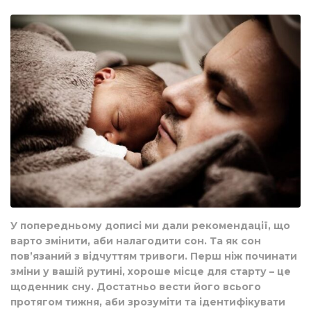
У попередньому дописі ми дали рекомендації, що
варто змінити, аби налагодити сон. Та як сон
пов’язаний з відчуттям тривоги. Перш ніж починати
зміни у вашій рутині, хороше місце для старту – це
щоденник сну. Достатньо вести його всього
протягом тижня, аби зрозуміти та ідентифікувати