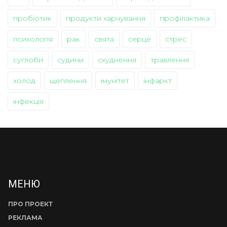
пробіотик
продукти харчування
профілактика
психологія
рак
свята
серце
стрес
суглоби
судини
схуднення
травлення
холод
щеплення
імунітет
інфаркт
інфекція
МЕНЮ
ПРО ПРОЕКТ
РЕКЛАМА