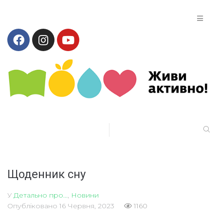
Щоденник сну
У
Детально про...
,
Новини
Опубліковано
16 Червня, 2023
1160