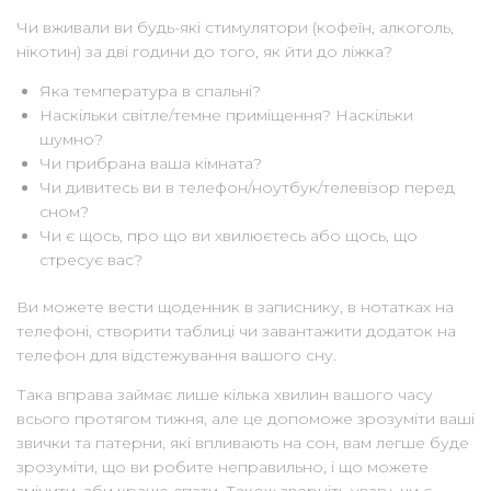
Чи вживали ви будь-які стимулятори (кофеїн, алкоголь,
нікотин) за дві години до того, як йти до ліжка?
Яка температура в спальні?
Наскільки світле/темне приміщення? Наскільки
шумно?
Чи прибрана ваша кімната?
Чи дивитесь ви в телефон/ноутбук/телевізор перед
сном?
Чи є щось, про що ви хвилюєтесь або щось, що
стресує вас?
Ви можете вести щоденник в записнику, в нотатках на
телефоні, створити таблиці чи завантажити додаток на
телефон для відстежування вашого сну.
Така вправа займає лише кілька хвилин вашого часу
всього протягом тижня, але це допоможе зрозуміти ваші
звички та патерни, які впливають на сон, вам легше буде
зрозуміти, що ви робите неправильно, і що можете
змінити, аби краще спати. Також зверніть увагу, чи є