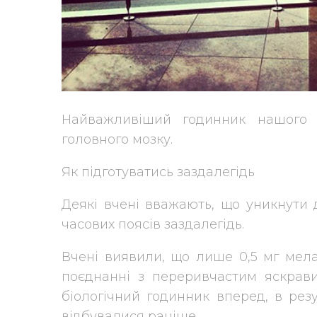
Найважливіший годинник нашого о
головного мозку.
Як підготуватись заздалегідь
Деякі вчені вважають, що уникнути 
часових поясів заздалегідь.
Вчені виявили, що лише 0,5 мг мелат
поєднанні з переривчастим яскрав
біологічний годинник вперед, в резу
відбувалися раніше.