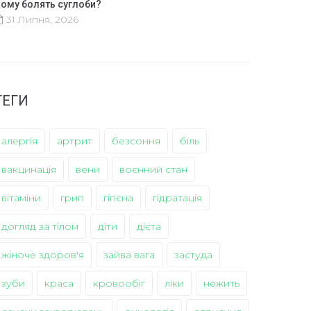
ому болять суглоби?
31 Липня, 2026
ТЕГИ
алергія
артрит
безсоння
біль
вакцинація
вени
воєнний стан
вітаміни
грип
гігієна
гідратація
догляд за тілом
діти
дієта
жіноче здоров'я
зайва вага
застуда
зуби
краса
кровообіг
ліки
нежить