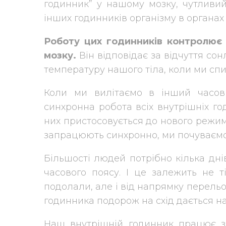
годинник” у нашому мозку, чутливий
інших годинників організму в органах 
Роботу цих годинників контролює 
мозку.
Він відповідає за відчуття сон
температуру нашого тіла, коли ми спи
Коли ми вилітаємо в інший часов
синхронна робота всіх внутрішніх го
них пристосовується до нового режиму
запрацюють синхронно, ми почуваємо
Більшості людей потрібно кілька дні
часового поясу. І це залежить не ті
подолали, але і від напрямку перельо
годинника подорож на схід дається н
Наш внутрішній годинник працює з