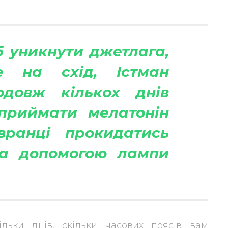
 уникнути джетлага,
е на схід, Істман
одовж кількох днів
приймати мелатонін
вранці прокидатись
за допомогою лампи
льки днів, скільки часових поясів вам