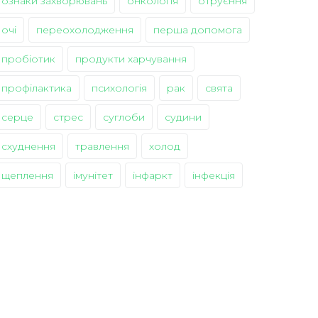
ознаки захворювань
онкологія
отруєння
очі
переохолодження
перша допомога
пробіотик
продукти харчування
профілактика
психологія
рак
свята
серце
стрес
суглоби
судини
схуднення
травлення
холод
щеплення
імунітет
інфаркт
інфекція