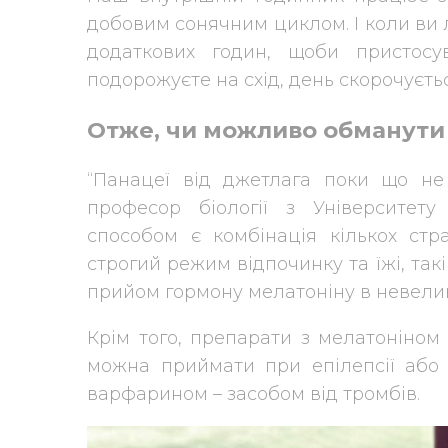
добовим сонячним циклом. І коли ви ле
додаткових годин, щоби пристосу
подорожуєте на схід, день скорочуєть
Отже, чи можливо обманути
“Панацеї від джетлага поки що не і
професор біології з Університет
способом є комбінація кількох стр
строгий режим відпочинку та їжі, такі
прийом гормону мелатоніну в невеликі
Крім того, препарати з мелатоніном
можна приймати при епілепсії або 
варфарином – засобом від тромбів.