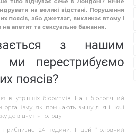
ше тіло відчуває себе в Лондоні? Вічне
друвати на великі відстані.
Порушення
их поясів, або джетлаг
, викликає втому і
 на апетит та сексуальне бажання.
вається з нашим
и ми перестрибуємо
вих поясів?
 внутрішніх біоритмів. Наш біологічний
рганізму, які помічають зміну дня і ночі
ку до відчуття голоду.
 приблизно 24 години. І цей “головний