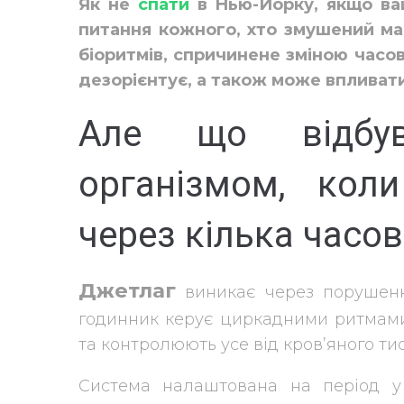
Як не
спати
в Нью-Йорку, якщо ва
питання кожного, хто змушений ман
біоритмів, спричинене зміною часов
дезорієнтує, а також може впливати
Але що відбу
організмом, кол
через кілька часо
Джетлаг
виникає через порушення
годинник керує циркадними ритмами о
та контролюють усе від кров’яного тис
Система налаштована на період у