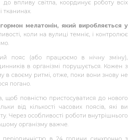
 до впливу світла, координує роботу всіх
і тканинах.
гормон мелатонін, який виробляється у
ливості, коли на вулиці темніє, і контролює
мо.
ий пояс (або працюємо в нічну зміну),
динників в організмі порушується. Кожен з
 в своєму ритмі, отже, поки вони знову не
ся погано.
в, щоб повністю пристосуватися до нового
льки від кількості часових поясів, які ви
ту. Через особливості роботи внутрішнього
ашому організму важче.
 періодичністю в 24 години синхронно з