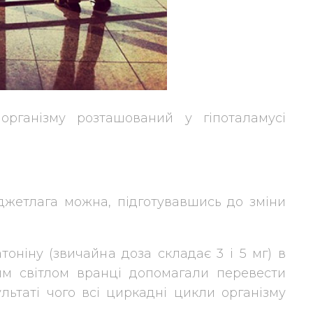
рганізму розташований у гіпоталамусі
джетлага можна, підготувавшись до зміни
оніну (звичайна доза складає 3 і 5 мг) в
им світлом вранці допомагали перевести
льтаті чого всі циркадні цикли організму