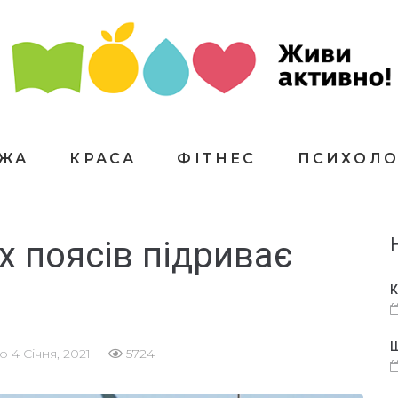
ЇЖА
КРАСА
ФІТНЕС
ПСИХОЛО
х поясів підриває
К
Щ
но
4 Січня, 2021
5724