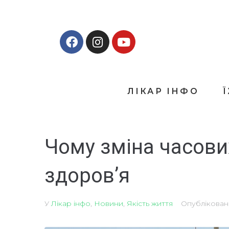
ЛІКАР ІНФО
Чому зміна часови
здоров’я
У
Лікар інфо
,
Новини
,
Якість життя
Опублікова