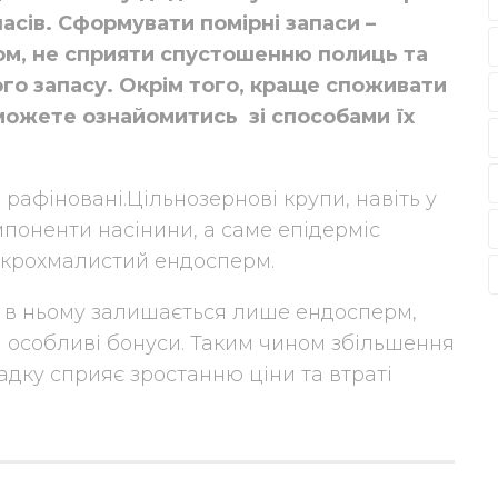
асів. Сформувати помірні запаси –
ом, не сприяти спустошенню полиць та
ого запасу. Окрім того, краще споживати
 зможете ознайомитись зі способами їх
 рафіновані.Цільнозернові крупи, навіть у
мпоненти насінини, а саме епідерміс
а крохмалистий ендосперм.
о в ньому залишається лише ендосперм,
і особливі бонуси. Таким чином збільшення
адку сприяє зростанню ціни та втраті