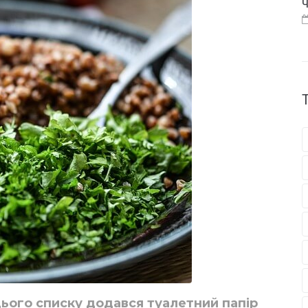
Ч
о цього списку додався туалетний папір