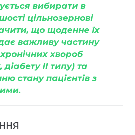
ується вибирати в
шості цільнозернові
ачити, що щоденне їх
дає важливу частину
хронічних хвороб
 діабету ІІ типу) та
ю стану пацієнтів з
ими.
ання