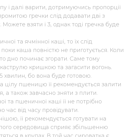
пу і далі варити, дотримуючись пропорції
 промитою гречки слід додавати дві з
Можете взяти і 3, однак тоді гречка буде
ної та ячмінної каші, то їх слід
 поки каша повністю не приготується. Коли
 то дно починає згорати. Саме тому
каструлю кришкою та загасити вогонь.
 хвилин, бо вона буде готовою.
та цілу пшеницю її рекомендується залити
, а також завчасно зняти з плити.
ї та пшеничної каші її не потрібно
о час від часу провідувати.
ішою, її рекомендується готувати на
слого середовища сприяє збільшенню
тяться в крупах. В той час сироватка є