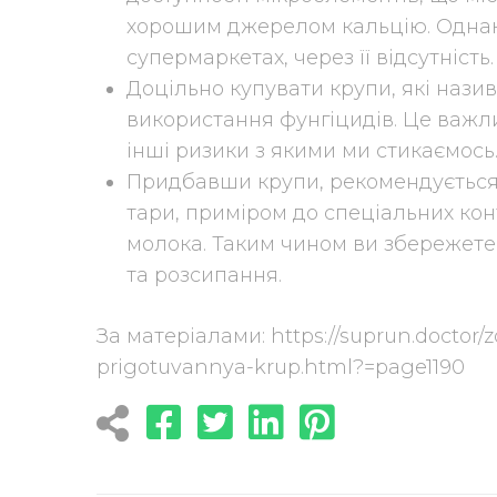
хорошим джерелом кальцію. Однак, 
супермаркетах, через її відсутність.
Доцільно купувати крупи, які нази
використання фунгіцидів. Це важли
інші ризики з якими ми стикаємось
Придбавши крупи, рекомендується 
тари, приміром до спеціальних кон
молока. Таким чином ви збережете к
та розсипання.
За матеріалами: https://suprun.doctor/z
prigotuvannya-krup.html?=page1190