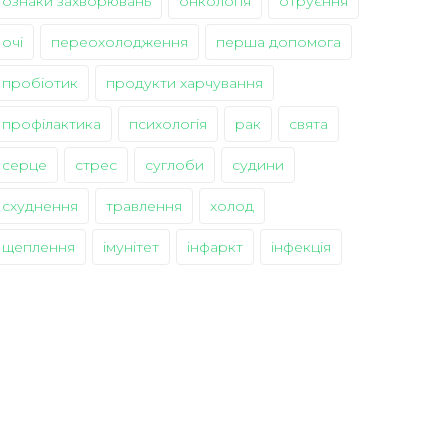
ознаки захворювань
онкологія
отруєння
очі
переохолодження
перша допомога
пробіотик
продукти харчування
профілактика
психологія
рак
свята
серце
стрес
суглоби
судини
схуднення
травлення
холод
щеплення
імунітет
інфаркт
інфекція