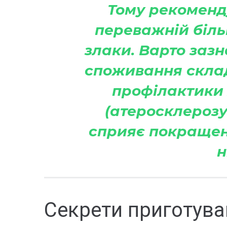
Тому рекоменд
переважній біль
злаки. Варто зазн
споживання скла
профілактики 
(атеросклерозу,
сприяє покращенн
н
Секрети приготув