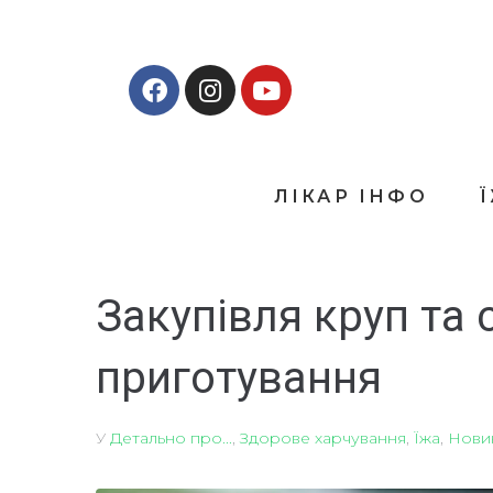
ЛІКАР ІНФО
Закупівля круп та 
приготування
У
Детально про...
,
Здорове харчування
,
Їжа
,
Нови