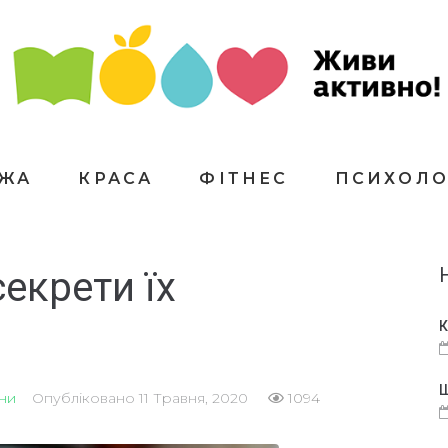
ЇЖА
КРАСА
ФІТНЕС
ПСИХОЛО
секрети їх
К
Щ
ни
Опубліковано
11 Травня, 2020
1094