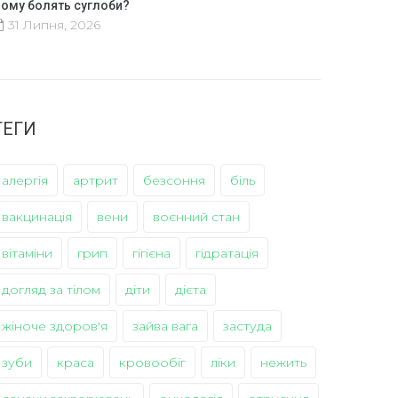
ому болять суглоби?
31 Липня, 2026
ТЕГИ
алергія
артрит
безсоння
біль
вакцинація
вени
воєнний стан
вітаміни
грип
гігієна
гідратація
догляд за тілом
діти
дієта
жіноче здоров'я
зайва вага
застуда
зуби
краса
кровообіг
ліки
нежить