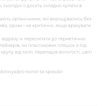
сьогодні її досить складно купити в
вають органічними, які вирощувались без
во, однак і не критично, якщо врахувати
.
відразу їх пересипати до герметичної
тейнерів, чи пластикових пляшок з-під
рупу від молі, перепадів вологості, цвіті
dorovya/pro-korist-ta-sposobi-