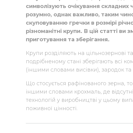
символізують очікування складних ч
розумно, однак важливо, таким чин
скуповуванню гречки в розмірі річн
різноманітні крупи. В цій статті ви
приготування та зберігання.
Крупи розділяють на цільнозернові та
подрібненому стані зберігають всі ко
(іншими словами висівки), зародок т
Що стосується рафінованого зерна, т
іншими словами крохмаль, де відсутн
технологій у виробництві у цьому вип
поживної цінності.