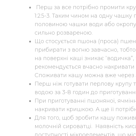
Перш за все потрібно промити кру
1:2.5-3. Таким чином на одну чашку
половиною чашки води або окропу. 
сильно розвареною.
Що стосується пшона (проса) пшенич
прибирати з вогню завчасно, тобто
на поверхні каші зникає “водичка”,
рекомендується вчасно накривати 
Споживати кашу можна вже через 5
Перш ніж готувати перлову крупу 
водою за 3-8 годин до приготування
При приготуванні пшоняної, ячмінно
накривати кришкою. А ще її потрібн
Для того, щоб зробити кашу поживн
молочній сироватці. Наявність ки
доступності мікроелементів, що міс