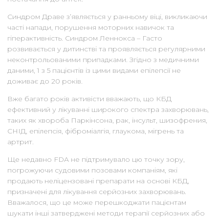
Синдром Драве з’являється у ранньому віці, викликаючи
часті напади, порушення моторних навичок та
гіперактивність. Синдром Леннокса – Гасто
розвивається у дитинстві та проявляється регулярними
неконтрольованими припадками. Згідно з медичними
даними, 1 з 5 пацієнтів із цими видами епілепсії не
доживає до 20 років.
Вже багато років активісти вважають, що КБД
ефективний у лікуванні широкого спектра захворювань,
таких як хвороба Паркінсона, рак, інсульт, шизофрения,
СНІД, епілепсія, фіброміалгія, глаукома, мігрень та
артрит.
Ще недавно FDA не підтримувало цю точку зору,
погрожуючи судовими позовами компаніям, які
продають неліцензовані препарати на основі КБД,
призначені для лікування серйозних захворювань.
Вважалося, що це може перешкоджати пацієнтам
шукати інші затверджені методи терапії серйозних або