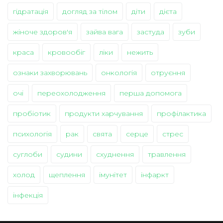
гідратація
догляд за тілом
діти
дієта
жіноче здоров'я
зайва вага
застуда
зуби
краса
кровообіг
ліки
нежить
ознаки захворювань
онкологія
отруєння
очі
переохолодження
перша допомога
пробіотик
продукти харчування
профілактика
психологія
рак
свята
серце
стрес
суглоби
судини
схуднення
травлення
холод
щеплення
імунітет
інфаркт
інфекція