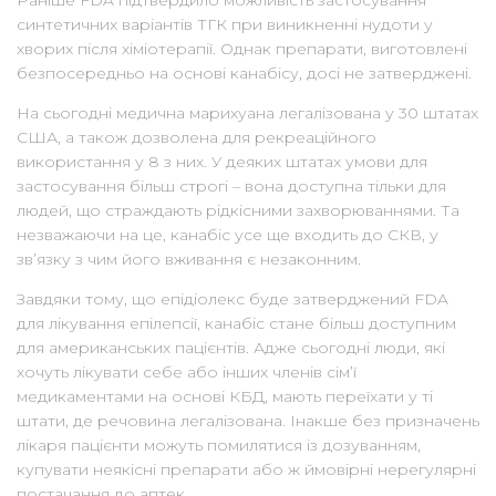
синтетичних варіантів ТГК при виникненні нудоти у
хворих після хіміотерапії. Однак препарати, виготовлені
безпосередньо на основі канабісу, досі не затверджені.
На сьогодні медична марихуана легалізована у 30 штатах
США, а також дозволена для рекреаційного
використання у 8 з них. У деяких штатах умови для
застосування більш строгі – вона доступна тільки для
людей, що страждають рідкісними захворюваннями. Та
незважаючи на це, канабіс усе ще входить до СКВ, у
зв’язку з чим його вживання є незаконним.
Завдяки тому, що епідіолекс буде затверджений FDA
для лікування епілепсії, канабіс стане більш доступним
для американських пацієнтів. Адже сьогодні люди, які
хочуть лікувати себе або інших членів сім’ї
медикаментами на основі КБД, мають переїхати у ті
штати, де речовина легалізована. Інакше без призначень
лікаря пацієнти можуть помилятися із дозуванням,
купувати неякісні препарати або ж ймовірні нерегулярні
постачання до аптек.