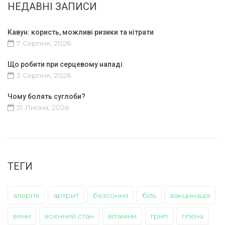
НЕДАВНІ ЗАПИСИ
Кавун: користь, можливі ризики та нітрати
7 Серпня, 2026
Що робити при серцевому нападі
3 Серпня, 2026
Чому болять суглоби?
31 Липня, 2026
ТЕГИ
алергія
артрит
безсоння
біль
вакцинація
вени
воєнний стан
вітаміни
грип
гігієна