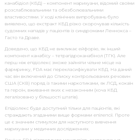
канабідіол (КБД) – компонент марихуани, відомий своїми
розслаблювальними та обезболювальними
властивостями. У ході клінічних випробувань було
виявлено, що екстракт КБД різко скорочував кількість
судомних нападів у пацієнтів із синдромами Леннокса –
Гасто та Драве.
Доведено, що КБД не викликає ейфорію, як інший
компонент канабісу – тетрагідроканабінол (ТГК). Але
перш ніж епідіолекс зможе зайняти чільне місце на
фармринку, FDA має перекласифікувати КБД. На даний
час він включений до Списку контрольованих речовин
США (СКВ) поряд із такими наркотиками, як ЛСД, кокаїн
та героїн, вживання яких є незаконним (хоча КБД
легалізовано у більшості штатів).
Епідіолекс буде доступний тільки для пацієнтів, які
страждають згаданими вище формами епілепсії. Проте
це є значним стимулом для наступного вивчення
марихуани у медичних дослідженнях.
Раніше FDA підтвердило можливість застосування