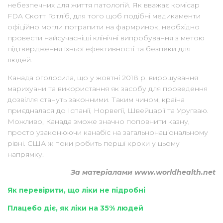
небезпечних для життя патологій. Як вважає комісар
FDA Скотт Готліб, для того щоб подібні медикаменти
офіційно могли потрапити на фармринок, необхідно
провести найсучасніші клінічні випробування з метою
підтвердження їхньої ефективності та безпеки для
людей.
Канада оголосила, що у жовтні 2018 р. вирощування
марихуани та використання як засобу для проведення
дозвілля стануть законними. Таким чином, країна
приєдналася до Іспанії, Норвегії, Швейцарії та Уругваю.
Можливо, Канада зможе значно поповнити казну,
просто узаконюючи канабіс на загальнонаціональному
рівні. США ж поки робить перші кроки у цьому
напрямку.
За матеріалами www.worldhealth.net
Як перевірити, що ліки не підробні
Плацебо діє, як ліки на 35% людей