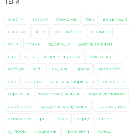
ТЕГИ
алергія
артрит
безсоння
біль
вакцинація
варикоз
вени
воєнний стан
вітаміни
грип
гігієна
гідратація
догляд за тілом
діти
дієта
жіноче здоров'я
зайва вага
застуда
зуби
кашель
краса
кровообіг
ліки
нежить
ознаки захворювань
онкологія
отруєння
переохолодження
перша допомога
пробіотик
продукти харчування
профілактика
психологія
рак
свята
серце
стрес
суглоби
схуднення
травлення
холод