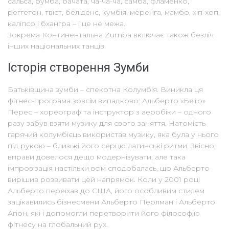
сальса, румба, бачата, ча-ча-ча, самба, фламенко,
реггетон, твіст, беліденс, кумбія, меренга, мамбо, хіп-хоп,
каліпсо і бхангра – і це не межа.
Зокрема Континентальна Zumba включає також безліч
інших національних танців.
Історія створення Зумби
Батьківщина зумби – спекотна Колумбія. Виникла ця
фітнес-програма зовсім випадково: Альберто «Бето»
Перес – хореограф та інструктор з аеробіки – одного
разу забув взяти музику для свого заняття. Натомість
гарячий колумбієць використав музику, яка була у нього
під рукою – близькі його серцю латинські ритми. Звісно,
вправи довелося дещо модернізувати, але така
імпровізація настільки всім сподобалась, що Альберто
вирішив розвивати цей напрямок. Коли у 2001 році
Альберто переїхав до США, його особливим стилем
зацікавились бізнесмени Альберто Перлман і Альберто
Агіон, які і допомогли перетворити його філософію
фітнесу на глобальний рух.