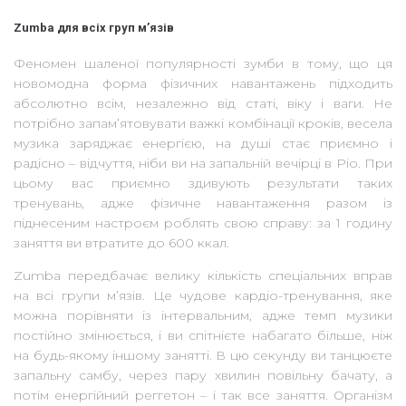
Zumba для всіх груп м’язів
Феномен шаленої популярності зумби в тому, що ця
новомодна форма фізичних навантажень підходить
абсолютно всім, незалежно від статі, віку і ваги. Не
потрібно запам’ятовувати важкі комбінації кроків, весела
музика заряджає енергією, на душі стає приємно і
радісно – відчуття, ніби ви на запальній вечірці в Ріо. При
цьому вас приємно здивують результати таких
тренувань, адже фізичне навантаження разом із
піднесеним настроєм роблять свою справу: за 1 годину
заняття ви втратите до 600 ккал.
Zumba передбачає велику кількість спеціальних вправ
на всі групи м’язів. Це чудове кардіо-тренування, яке
можна порівняти із інтервальним, адже темп музики
постійно змінюється, і ви спітнієте набагато більше, ніж
на будь-якому іншому занятті. В цю секунду ви танцюєте
запальну самбу, через пару хвилин повільну бачату, а
потім енергійний реггетон – і так все заняття. Організм