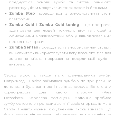
поєднується основи зумби та систем раннього
розвитку. Дітки можуть займатися разом із батьками.
Zumba Step
проводиться із використанням степ-
платформи.
Zumba Gold
і
Zumba Gold
–
toning
– це програма,
адаптована для людей похилого віку та людей з
обмеженими можливостями або у відновлювальний
період після травм.
Zumba Sentao
проводиться з використанням стільця:
ви навчитесь використовувати вагу власного тіла для
зміцнення м’язів, покращення координації рухів і
витривалості.
Серед зірок є також палкі шанувальники зумби.
Наприклад, Шакіра займалася зумбою по три рази на
день, коли була вагітною і навіть запросила Бето стати
хореографом для свого альбому «Pies
Dezcalsos». Королева поп-сцени Мадонна зробила
зумбу основною пропозицією лінії своїх спортзалів Hard
Candy. І навіть мужній Х’ю Джекман якось зізнався, що
був у захваті від заняття – він просто не міг всидіти на