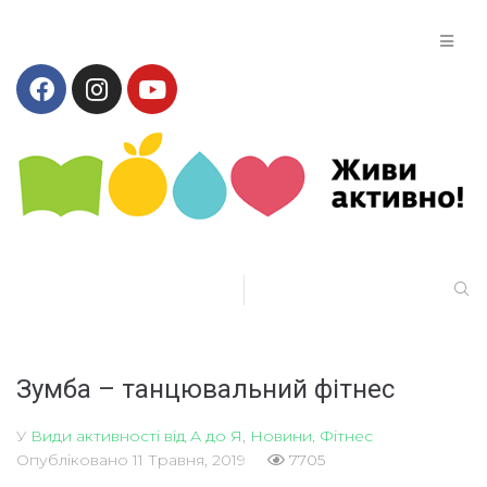
Зумба – танцювальний фітнес
У
Види активності від А до Я
,
Новини
,
Фітнес
Опубліковано
11 Травня, 2019
7705