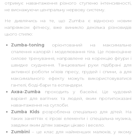
отримує навантаження різного ступеню інтенсивності,
не виснажуючи центральну нервову систему.
Не дивлячись на те, що Zumba є відносно новим
напрямком фітнесу, вже виникло декілька різновидів
цього стилю:
Zumba-toning
орієнтований на максимальне
спалення калорій і моделювання тіла. Це повноцінне
силове тренування, направлене на корекцію фігури і
швидке схуднення. Танцювальні рухи підібрані для
активної роботи м’язів пресу, грудей і спини, а для
максимального ефекту можуть використовуватися
гантелі, боді-бари та еспандери.
Аква-Zumba
проходить у басейні. Це чудовий
варіант для вагітних та людей, яким протипоказані
навантаження на суглоби.
Zumba Kids
розроблена спеціально для дітей. На
таких заняттях є ігрові елементи і спеціальна музика,
завдяки яким дітям завжди цікаво і весело.
Zumbini
– це клас для найменших малюків, у якому