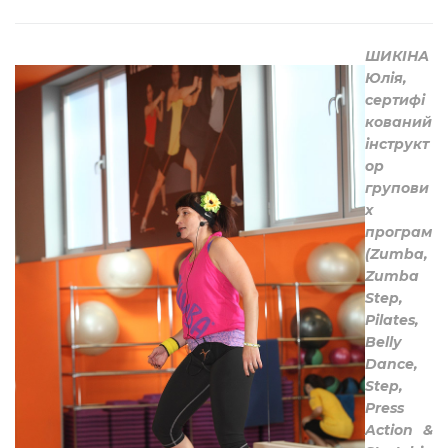
ШИКІНА
Юлія,
сертифі
кований
інструкт
ор
групови
х
програм
(Zumba,
Zumba
Step,
Pilates,
Belly
Dance,
Step,
Press
Action &