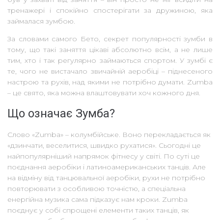
тренажері і спокійно спостерігати за дружиною, яка
займалася зумбою.
За словами самого Бето, секрет популярності зумби в
тому, що такі заняття цікаві абсолютно всім, а не лише
тим, хто і так регулярно займаються спортом. У зумбі є
те, чого не вистачало звичайній аеробіці – піднесеного
настрою та рухів, над якими не потрібно думати. Zumba
– це свято, яка можна влаштовувати хоч кожного дня.
Що означає Зумба?
Слово «Zumba» – колумбійське. Воно перекладається як
«дзинчати, веселитися, швидко рухатися». Сьогодні це
найпопулярніший напрямок фітнесу у світі. По суті це
поєднання аеробіки і латиноамериканських танців. Але
на відміну від танцювальної аеробіки, рухи не потрібно
повторювати з особливою точністю, а спеціальна
енергійна музика сама підказує нам кроки. Zumba
поєднує у собі спрощені елементи таких танців, як