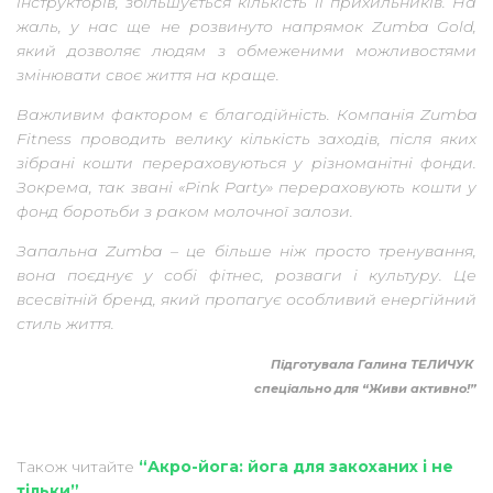
інструкторів, збільшується кількість її прихильників. На
жаль, у нас ще не розвинуто напрямок Zumba Gold,
який дозволяє людям з обмеженими можливостями
змінювати своє життя на краще.
Важливим фактором є благодійність. Компанія Zumba
Fitness проводить велику кількість заходів, після яких
зібрані кошти перераховуються у різноманітні фонди.
Зокрема, так звані «Pink Party» перераховують кошти у
фонд боротьби з раком молочної залози.
Запальна Zumba – це більше ніж просто тренування,
вона поєднує у собі фітнес, розваги і культуру. Це
всесвітній бренд, який пропагує особливий енергійний
стиль життя.
Підготувала Галина ТЕЛИЧУК
спеціально для “Живи активно!”
Також читайте
“Акро-йога: йога для закоханих і не
тільки”