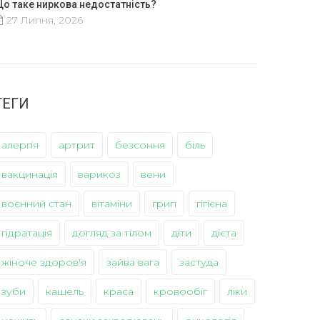
о таке ниркова недостатність?
27 Липня, 2026
ТЕГИ
алергія
артрит
безсоння
біль
вакцинація
варикоз
вени
воєнний стан
вітаміни
грип
гігієна
гідратація
догляд за тілом
діти
дієта
жіноче здоров'я
зайва вага
застуда
зуби
кашель
краса
кровообіг
ліки