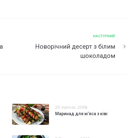
НАСТУПНИЙ
а
Новорічний десерт з білим
шоколадом
23 Квітня, 2018
Маринад для м’яса з ківі