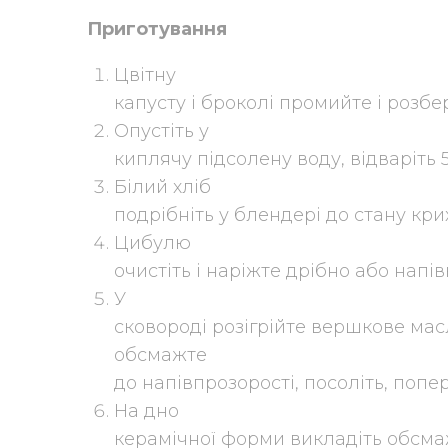
Приготування
Цвітну
капусту і броколі промийте і розбер
Опустіть у
киплячу підсолену воду, відваріть 
Білий хліб
подрібніть у блендері до стану крих
Цибулю
очистіть і наріжте дрібно або нап
У
сковороді розігрійте вершкове мас
обсмажте
до напівпрозорості, посоліть, попер
На дно
керамічної форми викладіть обсм