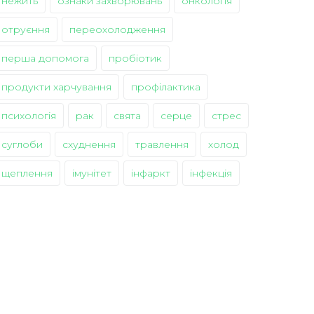
нежить
ознаки захворювань
онкологія
отруєння
переохолодження
перша допомога
пробіотик
продукти харчування
профілактика
психологія
рак
свята
серце
стрес
суглоби
схуднення
травлення
холод
щеплення
імунітет
інфаркт
інфекція