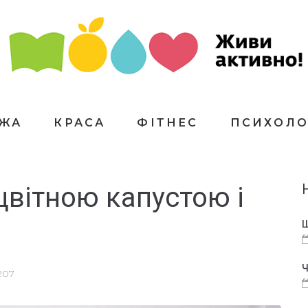
ЇЖА
КРАСА
ФІТНЕС
ПСИХОЛО
 цвітною капустою і
Щ
Ч
207