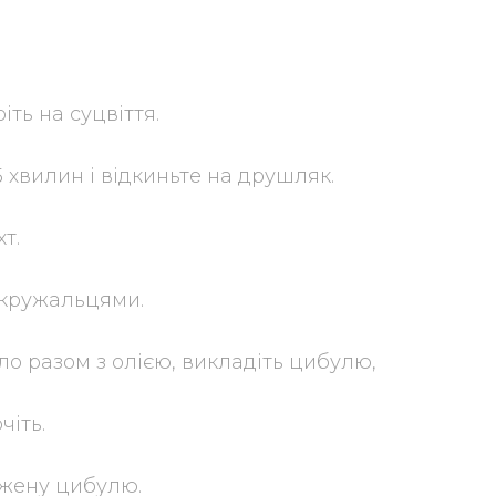
іть на суцвіття.
5 хвилин і відкиньте на друшляк.
т.
івкружальцями.
ло разом з олією, викладіть цибулю,
чіть.
ажену цибулю.