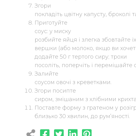
Згори
покладіть цвітну капусту, броколі 
Приготуйте
соус: у миску
розбийте яйця і злегка збовтайте ї
вершки (або молоко, якщо ви хочете
додайте 50 г тертого сиру; трохи
посоліть, поперчіть і перемішайте с
Залийте
соусом овочі з креветками.
Згори посипте
сиром, змішаним з хлібними крихт
Поставте форму з гратеном у розігрі
близько 30 хвилин, до рум’яності.