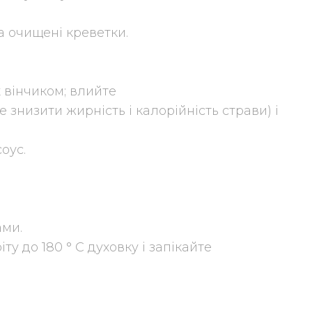
та очищені креветки.
х вінчиком; влийте
 знизити жирність і калорійність страви) і
оус.
ами.
ту до 180 ° C духовку і запікайте