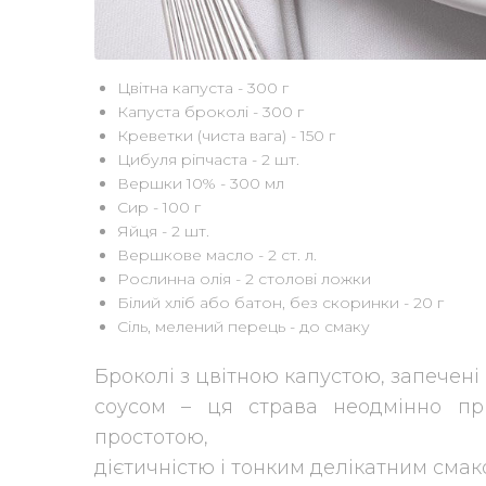
Цвітна капуста - 300 г
Капуста броколі - 300 г
Креветки (чиста вага) - 150 г
Цибуля ріпчаста - 2 шт.
Вершки 10% - 300 мл
Сир - 100 г
Яйця - 2 шт.
Вершкове масло - 2 ст. л.
Рослинна олія - 2 столові ложки
Білий хліб або батон, без скоринки - 20 г
Сіль, мелений перець - до смаку
Броколі з цвітною капустою, запечені
соусом – ця страва неодмінно п
простотою,
дієтичністю і тонким делікатним смак