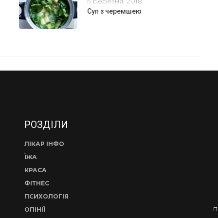
5 Березня, 2018
Суп з черемшею
РОЗДІЛИ
ЛІКАР ІНФО
ЇЖА
КРАСА
ФІТНЕС
ПСИХОЛОГІЯ
П
ОПІНІЇ