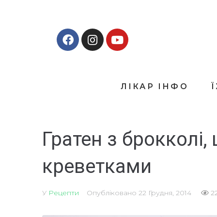
ЛІКАР ІНФО
Гратен з брокколі,
креветками
У
Рецепти
Опубліковано
22 Грудня, 2014
2