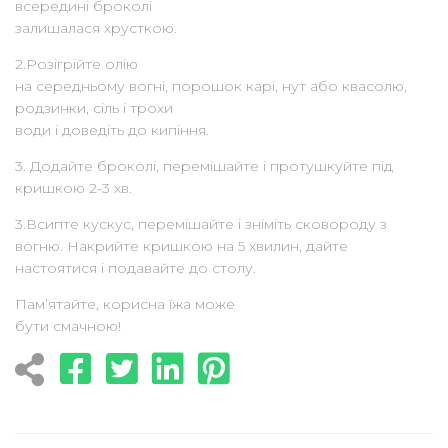
всередині броколі
залишалася хрусткою.
2.Розігрійте олію
на середньому вогні, порошок карі, нут або квасолю,
родзинки, сіль і трохи
води і доведіть до кипіння.
3. Додайте броколі, перемішайте і протушкуйте під
кришкою 2-3 хв.
3.Всипте кускус, перемішайте і зніміть сковороду з
вогню. Накрийте кришкою на 5 хвилин, дайте
настоятися і подавайте до столу.
Пам’ятайте, корисна їжа може
бути смачною!