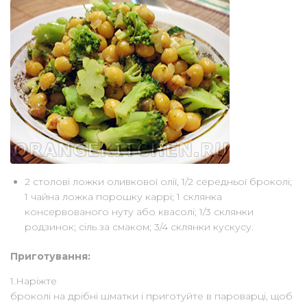
2 столові ложки оливкової олії, 1/2 середньої броколі;
1 чайна ложка порошку каррі; 1 склянка
консервованого нуту або квасолі; 1/3 склянки
родзинок; сіль за смаком; 3/4 склянки кускусу.
Приготування:
1.Наріжте
броколі на дрібні шматки і приготуйте в пароварці, щоб