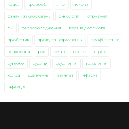
краса
кровообіг
ліки
нежить
ознаки захворювань
онкологія
отруєння
очі
переохолодження
перша допомога
пробіотик
продукти харчування
профілактика
психологія
рак
свята
серце
стрес
суглоби
судини
схуднення
травлення
холод
щеплення
імунітет
інфаркт
інфекція