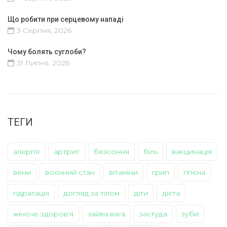
Що робити при серцевому нападі
3 Серпня, 2026
Чому болять суглоби?
31 Липня, 2026
ТЕГИ
алергія
артрит
безсоння
біль
вакцинація
вени
воєнний стан
вітаміни
грип
гігієна
гідратація
догляд за тілом
діти
дієта
жіноче здоров'я
зайва вага
застуда
зуби