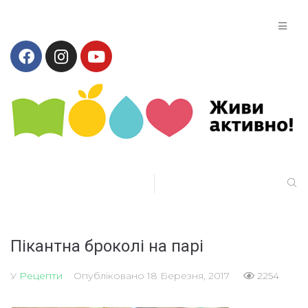
​Пікантна броколі на парі
У
Рецепти
Опубліковано
18 Березня, 2017
2254