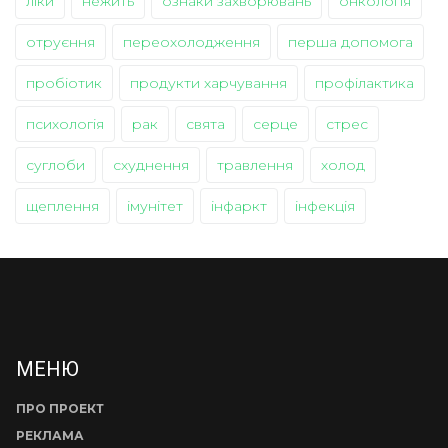
ліки
нежить
ознаки захворювань
онкологія
отруєння
переохолодження
перша допомога
пробіотик
продукти харчування
профілактика
психологія
рак
свята
серце
стрес
суглоби
схуднення
травлення
холод
щеплення
імунітет
інфаркт
інфекція
МЕНЮ
ПРО ПРОЕКТ
РЕКЛАМА