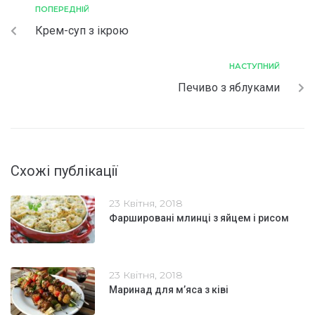
ПОПЕРЕДНІЙ
Крем-суп з ікрою
НАСТУПНИЙ
Печиво з яблуками
Схожі публікації
23 Квітня, 2018
Фаршировані млинці з яйцем і рисом
23 Квітня, 2018
Маринад для м’яса з ківі