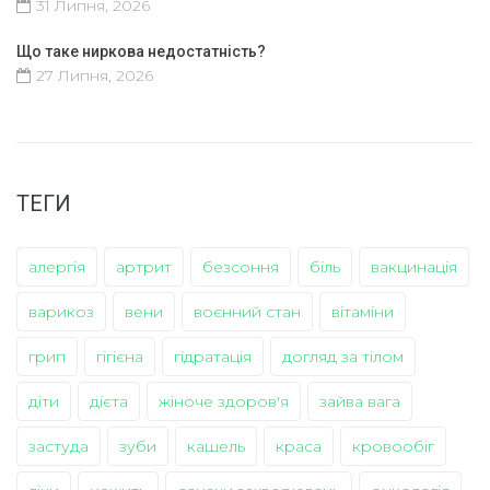
31 Липня, 2026
Що таке ниркова недостатність?
27 Липня, 2026
ТЕГИ
алергія
артрит
безсоння
біль
вакцинація
варикоз
вени
воєнний стан
вітаміни
грип
гігієна
гідратація
догляд за тілом
діти
дієта
жіноче здоров'я
зайва вага
застуда
зуби
кашель
краса
кровообіг