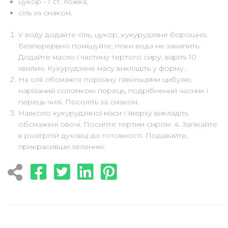
цукор - 1 ст. ложка,
сіль за смаком.
У воду додайте сіль, цукор, кукурудзяне борошно.
Безперервно помішуйте, поки вода не закипить.
Додайте масло і частину тертого сиру, варіть 10
хвилин. Кукурудзяне масу викладіть у форму.
На олії обсмажте порізану півкільцями цибулю,
нарізаний соломкою перець, подрібнений часник і
перець чилі. Посоліть за смаком.
Навколо кукурудзяної маси і зверху викладіть
обсмажені овочі. Посипте тертим сиром. 4. Запікайте
в розігрітій духовці до готовності. Подавайте,
прикрасивши зеленню.