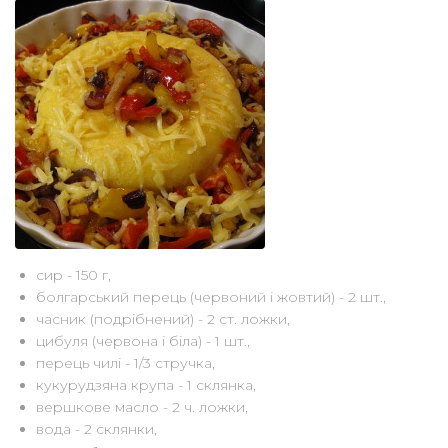
сир - 150 г,
болгарський перець (червоний і жовтий) - 2 шт.,
часник (подрібнений) - 2 ст. ложки,
цибуля (червона і біла) - 1 шт.,
перець чилі - 1/3 стручка,
кукурудзяна крупа - 1 склянка,
вершкове масло - 2 ч. ложки,
вода - 2 склянки,