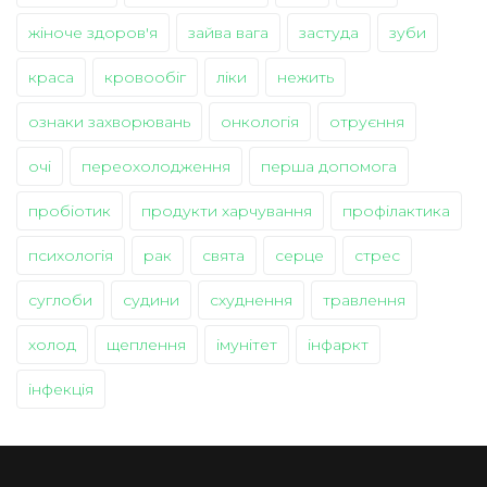
жіноче здоров'я
зайва вага
застуда
зуби
краса
кровообіг
ліки
нежить
ознаки захворювань
онкологія
отруєння
очі
переохолодження
перша допомога
пробіотик
продукти харчування
профілактика
психологія
рак
свята
серце
стрес
суглоби
судини
схуднення
травлення
холод
щеплення
імунітет
інфаркт
інфекція