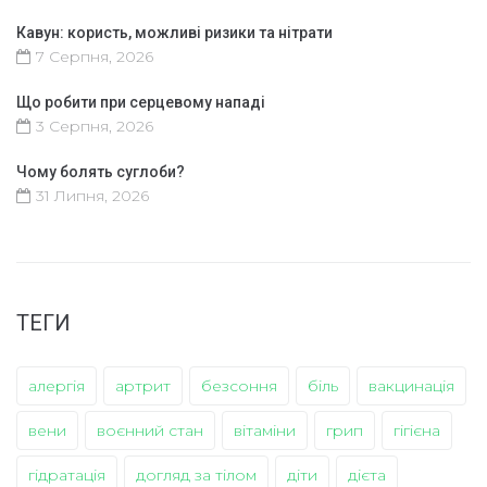
Кавун: користь, можливі ризики та нітрати
7 Серпня, 2026
Що робити при серцевому нападі
3 Серпня, 2026
Чому болять суглоби?
31 Липня, 2026
ТЕГИ
алергія
артрит
безсоння
біль
вакцинація
вени
воєнний стан
вітаміни
грип
гігієна
гідратація
догляд за тілом
діти
дієта