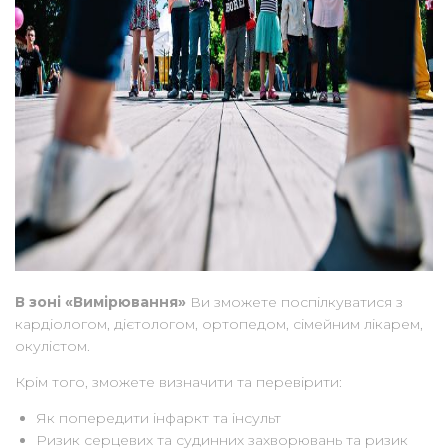
В зоні «Вимірювання»
Ви зможете поспілкуватися з
кардіологом, дієтологом, ортопедом, сімейним лікарем,
окулістом.
Крім того, зможете визначити та перевірити:
Як попередити інфаркт та інсульт
Ризик серцевих та судинних захворювань та ризик