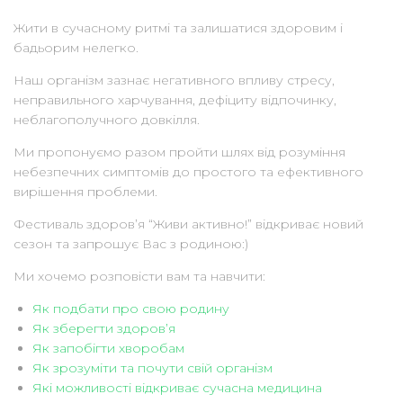
Жити в сучасному ритмі та залишатися здоровим і
бадьорим нелегко.
Наш організм зазнає негативного впливу стресу,
неправильного харчування, дефіциту відпочинку,
неблагополучного довкілля.
Ми пропонуємо разом пройти шлях від розуміння
небезпечних симптомів до простого та ефективного
вирішення проблеми.
Фестиваль здоров’я “Живи активно!” відкриває новий
сезон та запрошує Вас з родиною:)
Ми хочемо розповісти вам та навчити:
Як подбати про свою родину
Як зберегти здоров’я
Як запобігти хворобам
Як зрозуміти та почути свій організм
Які можливості відкриває сучасна медицина