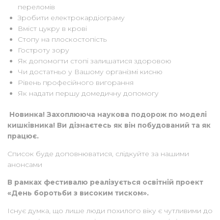
переломів
Зробити електрокардіограму
Вміст цукру в крові
Стопу на плоскостопість
Гостроту зору
Як допомогти стопі залишатися здоровою
Чи достатньо у Вашому організмі кисню
Рівень професійного вигорання
Як надати першу домедичну допомогу
Новинка! Захоплююча наукова подорож по моделі
кишківника! Ви дізнаєтесь як він побудований та як
працює.
Список буде доповнюватися, слідкуйте за нашими
анонсами
В рамках фестивалю реалізується освітній проект
«День боротьби з високим тиском».
Існує думка, що лише люди похилого віку є чутливими до