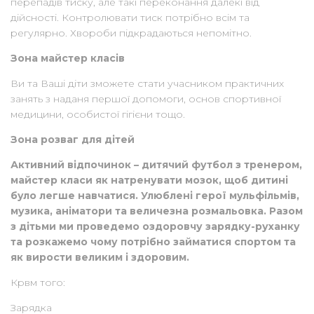
перепадів тиску, але такі переконання далекі від
дійсності. Контролювати тиск потрібно всім та
регулярно. Хвороби підкрадаються непомітно.
Зона майстер класів
Ви та Ваші діти зможете стати учасником практичних
занять з наданя першої допомоги, основ спортивної
медицини, особистої гігієни тощо.
Зона розваг для дітей
Активний відпочинок – дитячий футбол з тренером,
майстер класи як натренувати мозок, щоб дитині
було легше навчатися. Улюблені герої мульфільмів,
музика, аніматори та величезна розмальовка. Разом
з дітьми ми проведемо оздоровчу зарядку-руханку
та розкажемо чому потрібно займатися спортом та
як вирости великим і здоровим.
Крвм того:
Зарядка