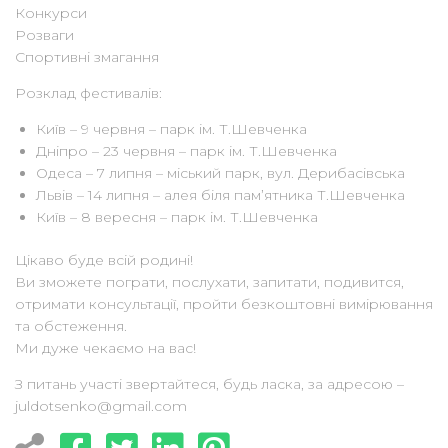
Конкурси
Розваги
Спортивні змагання
Розклад фестивалів:
Київ – 9 червня – парк ім. Т.Шевченка
Дніпро – 23 червня – парк ім. Т.Шевченка
Одеса – 7 липня – міський парк, вул. Дерибасівська
Львів – 14 липня – алея біля пам’ятника Т.Шевченка
Київ – 8 вересня – парк ім. Т.Шевченка
Цікаво буде всій родині!
Ви зможете пограти, послухати, запитати, подивится,
отримати консультації, пройти безкоштовні вимірювання
та обстеження.
Ми дуже чекаємо на вас!
З питань участі звертайтеся, будь ласка, за адресою –
juldotsenko@gmail.com