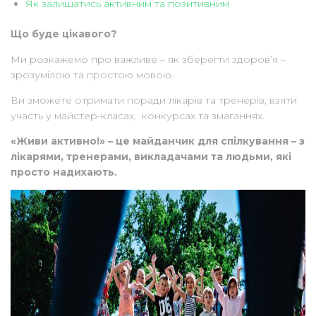
Як залишатись активним та позитивним
Що буде цікавого?
Ми розкажемо про важливе – як зберегти здоров’я –
зрозумілою та простою мовою.
Ви зможете отримати поради лікарів та тренерів, взяти
участь у майстер-класах, конкурсах та змаганнях.
«Живи активно!» – це майданчик для спілкування – з
лікарями, тренерами, викладачами та людьми, які
просто надихають.