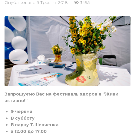
Опубліковано
5 Травня, 2018
3495
Запрошуємо Вас на фестиваль здоров’я “Живи
активно!”
9 червня
В субботу
В парку Т.Шевченка
з 12.00 до 17.00