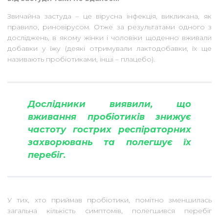
Звичайна застуда – це вірусна інфекція, викликана, як
правило, риновірусом. Отже за результатами одного з
досліджень, в якому жінки і чоловіки щоденно вживали
добавки у їжу (деякі отримували лактодобавки, їх ще
називають пробіотиками, інші – плацебо).
Дослідники виявили, що
вживання пробіотиків знижує
частоту гострих респіраторних
захворювань та полегшує їх
перебіг.
У тих, хто приймав пробіотики, помітно зменшилась
загальна кількість симптомів, полегшився перебіг