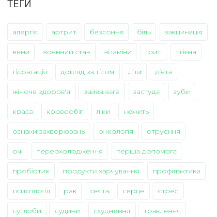
ТЕГИ
алергія
артрит
безсоння
біль
вакцинація
вени
воєнний стан
вітаміни
грип
гігієна
гідратація
догляд за тілом
діти
дієта
жіноче здоров'я
зайва вага
застуда
зуби
краса
кровообіг
ліки
нежить
ознаки захворювань
онкологія
отруєння
очі
переохолодження
перша допомога
пробіотик
продукти харчування
профілактика
психологія
рак
свята
серце
стрес
суглоби
судини
схуднення
травлення