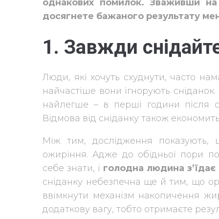
однакових помилок. Зваживши на
досягнете бажаного результату ме
1. Завжди
снідайт
Люди, які хочуть схуднути, часто на
найчастіше вони ігнорують сніданок.
найлегше – в перші години після с
Відмова від сніданку також економить
Між тим, дослідження показують, 
ожиріння. Адже до обідньої пори п
себе знати, і
голодна людина з’їдає 
сніданку небезпечна ще й тим, що ор
ввімкнути механізм накопичення жир
додаткову вагу, тобто отримаєте резу