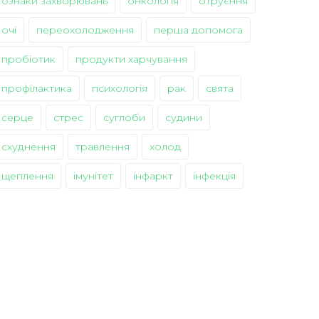
ознаки захворювань
онкологія
отруєння
очі
переохолодження
перша допомога
пробіотик
продукти харчування
профілактика
психологія
рак
свята
серце
стрес
суглоби
судини
схуднення
травлення
холод
щеплення
імунітет
інфаркт
інфекція