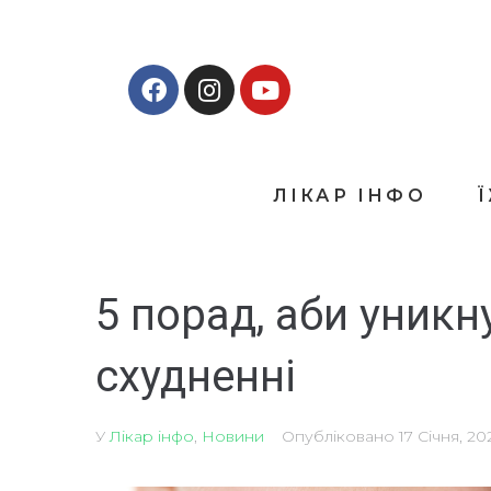
ЛІКАР ІНФО
5 порад, аби уник
схудненні
У
Лікар інфо
,
Новини
Опубліковано
17 Січня, 20