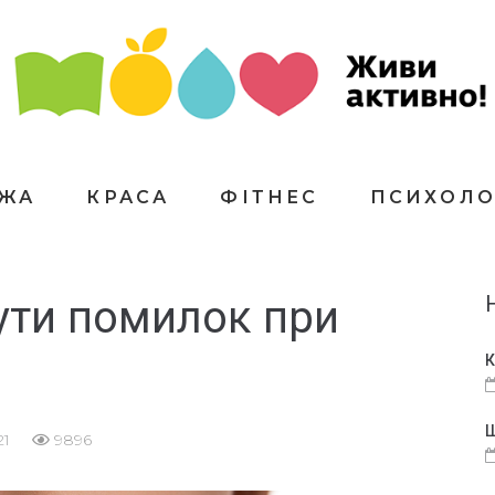
ЇЖА
КРАСА
ФІТНЕС
ПСИХОЛО
нути помилок при
К
Щ
21
9896