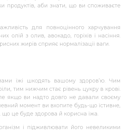
ки продуктів, аби знати, що ви споживаєте
ажливість для повноцінного харчування
их олій з олив, авокадо, горіхів і насіння.
исних жирів сприяє нормалізації ваги.
мами їжі шкодять вашому здоров’ю. Чим
оїли, тим нижчим стає рівень цукру в крові.
ле якщо ви надто довго не давали своєму
 в певний момент ви вхопите будь-що їстивне,
, що це буде здорова й корисна їжа.
рганізм і підживлювати його невеликими