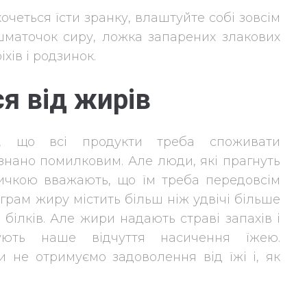
очеться їсти зранку, влаштуйте собі зовсім
шматочок сиру, ложка запарених злакових
хів і родзинок.
я від жирів
ся, що всі продукти треба споживати
знано помилковим. Але люди, які прагнуть
вичкою вважають, що їм треба передовсім
 грам жиру містить більш ніж удвічі більше
 білків. Але жири надають страві запахів і
чують наше відчуття насичення їжею.
 не отримуємо задоволення від їжі і, як