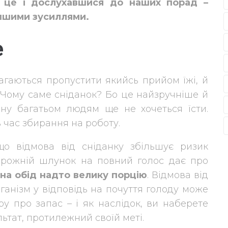
 це і дослухавшися до наших порад –
ншими зусиллями.
е
магаються пропустити якийсь прийом їжі, й
 Чому саме сніданок? Бо це найзручніше й
ну багатьом людям ще не хочеться їсти.
 час збирання на роботу.
що відмова від сніданку збільшує ризик
орожній шлунок на повний голос дає про
на обід надто велику порцію
. Відмова від
ганізм у відповідь на почуття голоду може
у про запас – і як наслідок, ви наберете
льтат, протилежний своїй меті.