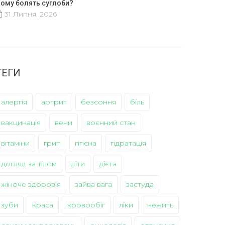
ому болять суглоби?
31 Липня, 2026
ТЕГИ
алергія
артрит
безсоння
біль
вакцинація
вени
воєнний стан
вітаміни
грип
гігієна
гідратація
догляд за тілом
діти
дієта
жіноче здоров'я
зайва вага
застуда
зуби
краса
кровообіг
ліки
нежить