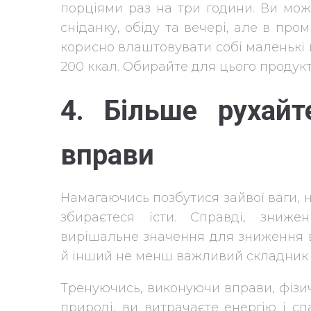
порціями раз на три години. Ви мож
сніданку, обіду та вечері, але в пр
корисно влаштовувати собі маленькі 
200 ккал. Обирайте для цього продукт
4. Більше рухайт
вправи
Намагаючись позбутися зайвої ваги, не
збираєтеся їсти. Справді, зниже
вирішальне значення для зниження в
й інший не менш важливий складник
Тренуючись, виконуючи вправи, фіз
природі, ви витрачаєте енергію і сп