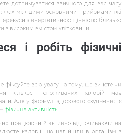
ете дотримуватися звичного для вас часу
оміжках між цими основними прийомами їжі
перекуси з енергетичною цінністю близько
и з високим вмістом клітковини.
еся і робіть фізичні
 фіксуйте всю увагу на тому, що ви їсте чи
ння кількості споживаних калорій має
аги. Але у формулі здорового схуднення є
 –
фізична активність
.
ично працюючи й активно відпочиваючи на
алюєте калорії, що надійшли в організм з