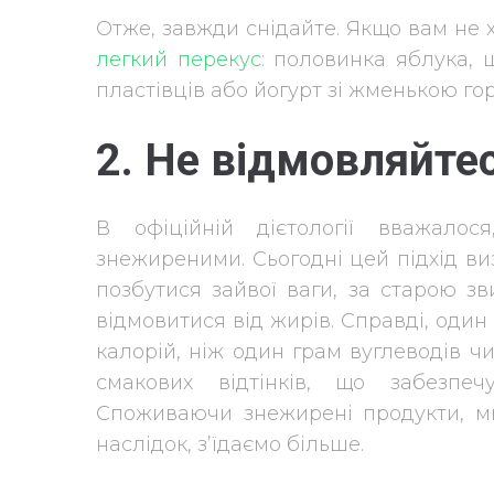
Отже, завжди снідайте. Якщо вам не х
легкий перекус
: половинка яблука, 
пластівців або йогурт зі жменькою горі
2. Не відмовляйтес
В офіційній дієтології вважало
знежиреними. Сьогодні цей підхід ви
позбутися зайвої ваги, за старою з
відмовитися від жирів. Справді, один
калорій, ніж один грам вуглеводів чи
смакових відтінків, що забезпе
Споживаючи знежирені продукти, ми
наслідок, з’їдаємо більше.