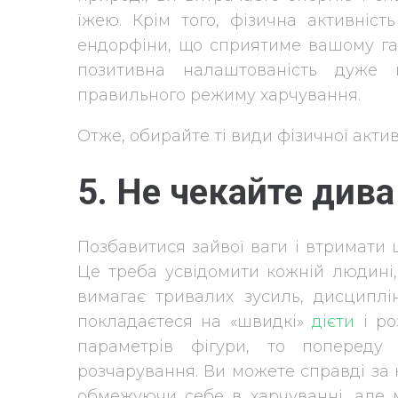
їжею. Крім того, фізична активніс
ендорфіни, що сприятиме вашому га
позитивна налаштованість дуже 
правильного режиму харчування.
Отже, обирайте ті види фізичної актив
5. Не чекайте дива
Позбавитися зайвої ваги і втримати 
Це треба усвідомити кожній людині,
вимагає тривалих зусиль, дисциплі
покладаєтеся на «швидкі»
дієти
і ро
параметрів фігури, то попереду
розчарування. Ви можете справді за 
обмежуючи себе в харчуванні, але м