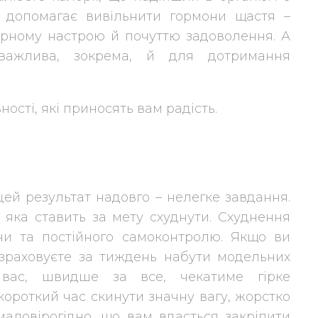
ть допомагає вивільнити гормони щастя –
рному настрою й почуттю задоволення. А
важлива, зокрема, й для дотримання
ності, які приносять вам радість.
цей результат надовго – нелегке завдання.
 яка ставить за мету схуднути. Схуднення
ни та постійного самоконтролю. Якщо ви
зраховуєте за тиждень набути модельних
 вас, швидше за все, чекатиме гірке
короткий час скинути значну вагу, жорстко
аловірогідно, що вам вдасться закріпити