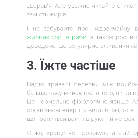
здоров’я. Але уважно читайте етикет
замість жирів.
І не забувайте про надзвичайну в
жирних сортів риби
, а також рослинн
Доведено, що регулярне вживання кор
3. Їжте частіше
Надто тривалі перерви між прийо
більше часу минає після того, як ви п
Це нормальне фізіологічне явище. А
організмові енергії у вигляді їжі, то
що трапиться вам під руку – й не факт
Отже, краще не провокувати свій о