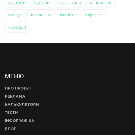
суглоби
судини
схуднення
травлення
холод
щеплення
імунітет
інфаркт
інфекція
МЕНЮ
ПРО ПРОЕКТ
РЕКЛАМА
КАЛЬКУЛЯТОРИ
ТЕСТИ
ІНФОГРАФІКА
БЛОГ