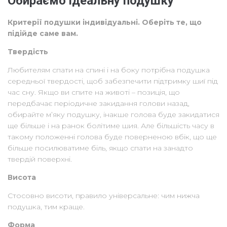
Обираємо ідеальну подушку
Критерії подушки індивідуальні. Оберіть те, що
підійде саме вам.
Твердість
Любителям спати на спині і на боку потрібна подушка
середньої твердості, щоб забезпечити підтримку шиї під
час сну. Якщо ви спите на животі – позиція, що
передбачає періодичне закидання голови назад,
обирайте м’яку подушку, інакше голова буде закидатися
ще більше і на ранок болітиме шия. Але більшість часу в
такому положенні голова буде поверненою вбік, що ще
більше посилюватиме біль, якщо спати на занадто
твердій поверхні.
Висота
Стосовно висоти, правило універсальне: чим нижча
подушка, тим краще.
Форма