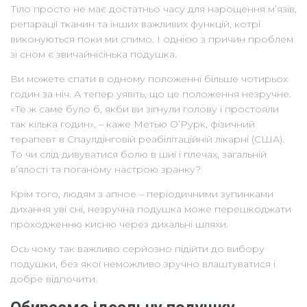
Тіло просто не має достатньо часу для нарощення м’язів,
репарації тканин та інших важливих функцій, котрі
виконуються поки ми спимо. І однією з причин проблем
зі сном є звичайнісінька подушка.
Ви можете спати в одному положенні більше чотирьох
годин за ніч. А тепер уявіть, що це положення незручне.
«Те ж саме було б, якби ви зігнули голову і простояли
так кілька годин», – каже Метью О’Рурк, фізичний
терапевт в Спаулдінговій реабілітаційній лікарні (США).
То чи слід дивуватися болю в шиї і плечах, загальній
в’ялості та поганому настрою зранку?
Крім того, людям з апное – періодичними зупинками
дихання уві сні, незручна подушка може перешкоджати
проходженню кисню через дихальні шляхи.
Ось чому так важливо серйозно підійти до вибору
подушки, без якої неможливо зручно влаштуватися і
добре відпочити.