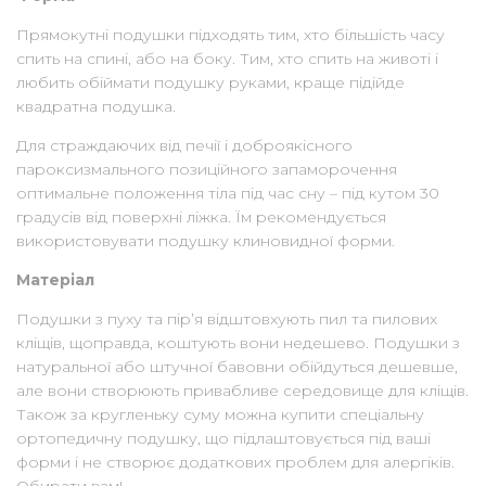
Прямокутні подушки підходять тим, хто більшість часу
спить на спині, або на боку. Тим, хто спить на животі і
любить обіймати подушку руками, краще підійде
квадратна подушка.
Для страждаючих від печії і доброякісного
пароксизмального позиційного запаморочення
оптимальне положення тіла під час сну – під кутом 30
градусів від поверхні ліжка. Їм рекомендується
використовувати подушку клиновидної форми.
Матеріал
Подушки з пуху та пір’я відштовхують пил та пилових
кліщів, щоправда, коштують вони недешево. Подушки з
натуральної або штучної бавовни обійдуться дешевше,
але вони створюють привабливе середовище для кліщів.
Також за кругленьку суму можна купити спеціальну
ортопедичну подушку, що підлаштовується під ваші
форми і не створює додаткових проблем для алергіків.
Обирати вам!