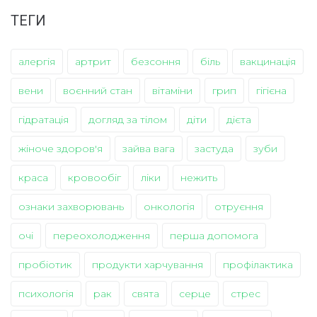
ТЕГИ
алергія
артрит
безсоння
біль
вакцинація
вени
воєнний стан
вітаміни
грип
гігієна
гідратація
догляд за тілом
діти
дієта
жіноче здоров'я
зайва вага
застуда
зуби
краса
кровообіг
ліки
нежить
ознаки захворювань
онкологія
отруєння
очі
переохолодження
перша допомога
пробіотик
продукти харчування
профілактика
психологія
рак
свята
серце
стрес