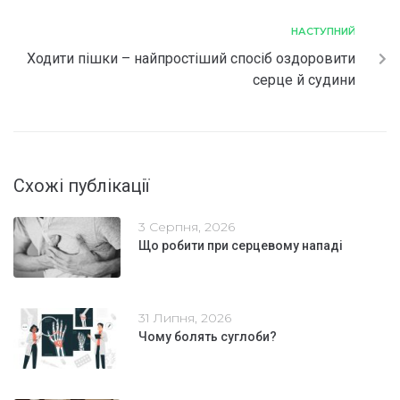
НАСТУПНИЙ
Ходити пішки – найпростіший спосіб оздоровити
серце й судини
Схожі публікації
3 Серпня, 2026
Що робити при серцевому нападі
31 Липня, 2026
Чому болять суглоби?