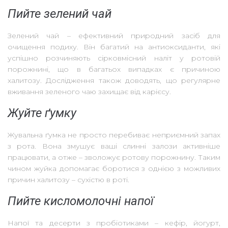
Пийте зелений чай
Зелений чай – ефективний природний засіб для
очищення подиху. Він багатий на антиоксиданти, які
успішно розчиняють сірковмісний наліт у ротовій
порожнині, що в багатьох випадках є причиною
халитозу. Дослідження також доводять, що регулярне
вживання зеленого чаю захищає від карієсу.
Жуйте ґумку
Жувальна ґумка не просто перебиває неприємний запах
з рота. Вона змушує ваші слинні залози активніше
працювати, а отже – зволожує ротову порожнину. Таким
чином жуйка допомагає боротися з однією з можливих
причин халитозу – сухістю в роті.
Пийте
кисломолочні напої
Напої та десерти з пробіотиками – кефір, йогурт,