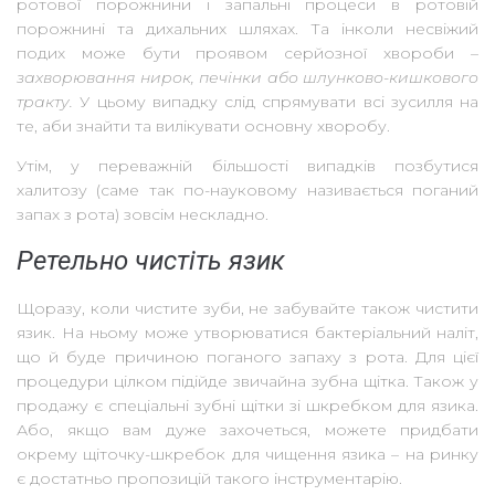
ротової порожнини і запальні процеси в ротовій
порожнині та дихальних шляхах. Та інколи несвіжий
подих може бути проявом серйозної хвороби –
захворювання нирок, печінки або шлунково-кишкового
тракту.
У цьому випадку слід спрямувати всі зусилля на
те, аби знайти та вилікувати основну хворобу.
Утім, у переважній більшості випадків позбутися
халитозу (саме так по-науковому називається поганий
запах з рота) зовсім нескладно.
Ретельно чистіть язик
Щоразу, коли чистите зуби, не забувайте також чистити
язик. На ньому може утворюватися бактеріальний наліт,
що й буде причиною поганого запаху з рота. Для цієї
процедури цілком підійде звичайна зубна щітка. Також у
продажу є спеціальні зубні щітки зі шкребком для язика.
Або, якщо вам дуже захочеться, можете придбати
окрему щіточку-шкребок для чищення язика – на ринку
є достатньо пропозицій такого інструментарію.