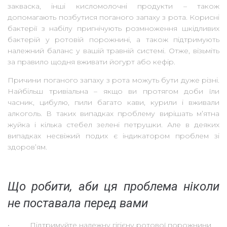
закваска, інші кисломолочні продукти – також
допомагають позбутися поганого запаху з рота. Корисні
бактерії з набілу пригнічують розмноження шкідливих
бактерій у ротовій порожнині, а також підтримують
належний баланс у вашій травній системі. Отже, візьміть
за правило щодня вживати йогурт або кефір.
Причини поганого запаху з рота можуть бути дуже різні.
Найбільш тривіальна – якщо ви протягом доби їли
часник, цибулю, пили багато кави, курили і вживали
алкоголь. В таких випадках проблему вирішать мʼятна
жуйка і кілька стебел зелені петрушки. Але в деяких
випадках несвіжий подих є індикатором проблем зі
здоровʼям.
Що робити, аби ця проблема ніколи
не поставала перед вами
• Підтримуйте належну гігієну ротової порожнини