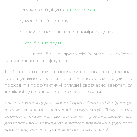
• Регулярно відвідуйте
стоматолога
• Відмовтесь від тютюну
• Вживайте алкоголь лише в помірних дозах
•
Пийте більше води
• Їжте більше продуктів із високим вмістом
клітковини (овочів і фруктів)
Щоб не стикатися з проблемою поганого дихання,
треба уважно стежити за своїм здоровʼям, регулярно
проходити профілактичні огляди і своєчасно звертатися
до лікарів у випадку поганого самопочуття.
Свіже дихання додає людині привабливості й підвищує
шанси успішної соціальної комунікації. Тому варто
серйозно ставитися до основних рекомендацій, що
дозволять вам завжди почуватися впевнено щодо того
враження, яке ви справляєте на інших людей.