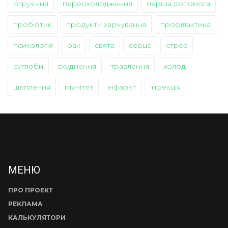
отруєння
переохолодження
перша допомога
пробіотик
продукти харчування
профілактика
психологія
рак
свята
серце
стрес
суглоби
схуднення
травлення
холод
щеплення
імунітет
інфаркт
інфекція
МЕНЮ
ПРО ПРОЕКТ
РЕКЛАМА
КАЛЬКУЛЯТОРИ