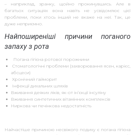
– наприклад, зранку, щойно прокинувшись. Але в
багатьох ситуаціях вона навіть не усвідомлює цієї
проблеми, поки хтось інший не вкаже на неї. Так, це
дуже неприємно.
Найпоширеніші причини поганого
запаху з рота
Погана гігієна ротової порожнини
Стоматологічні проблеми (захворювання ясен, карієс,
абсцеси)
Хронічний гайморит
Інфекції дихальних шляхів
Вживання деяких ліків, як-от інʼєкції інсуліну
Вживання синтетичних вітамінних комплексів
Ниркова чи печінкова недостатність
Найчастіше причиною несвіжого подиху є погана гігієна