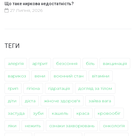
Що таке ниркова недостатність?
27 Липня, 2026
ТЕГИ
алергія
артрит
безсоння
біль
вакцинація
варикоз
вени
воєнний стан
вітаміни
грип
гігієна
гідратація
догляд за тілом
діти
дієта
жіноче здоров'я
зайва вага
застуда
зуби
кашель
краса
кровообіг
ліки
нежить
ознаки захворювань
онкологія