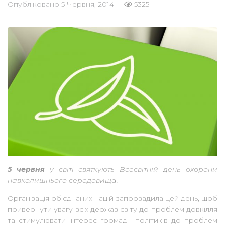
Опубліковано
5 Червня, 2014
5325
5 червня
у світі святкують Всесвітній день охорони
навколишнього середовища.
Організація об’єднаних націй запровадила цей день, щоб
привернути увагу всіх держав світу до проблем довкілля
та стимулювати інтерес громад і політиків до проблем