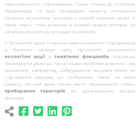
навколишнього серещовища. Лише спільні дії політиків,
підприємців та всіх гродмадян можуть поліпшити
загальну екологічну ситуацію у кожній окремій країні. У
свою чергу, стан довкілля в кожній країни впливає на
загальну екологічну ситуацію на планеті.
У Всесвітній день охорони навколишнього середовища
в багатьох країнах світу проходять різноманітні
екологічні акції
й
тематичні флешмоби
, покликані
привернути увагу до тих чи інших проблем довкілля – від
локальних, наприклад, забруднення місцевої річки чи
сортування відходів, до глобальних, таких, як зміна
клімату. На цей день також часто призначають спільні
прибирання територій
, які організовують місцеві
громади.