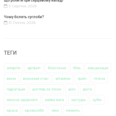
Що робити при серцевому нападі
3 Серпня, 2026
Чому болять суглоби?
31 Липня, 2026
ТЕГИ
алергія
артрит
безсоння
біль
вакцинація
вени
воєнний стан
вітаміни
грип
гігієна
гідратація
догляд за тілом
діти
дієта
жіноче здоров'я
зайва вага
застуда
зуби
краса
кровообіг
ліки
нежить