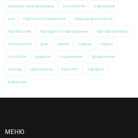
ознаки захворювань
онкологія
отруєння
очі
переохолодження
перша допомога
пробіотик
продукти харчування
профілактика
психологія
рак
свята
серце
стрес
суглоби
судини
схуднення
травлення
холод
щеплення
імунітет
інфаркт
інфекція
МЕНЮ