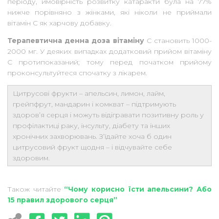
періоду, ймовірність розвитку катаракти була на 77%
нижче порівняно з жінками, які ніколи не приймали
вітамін С як харчову добавку.
Терапевтична денна доза вітаміну
С становить 1000-
2000 мг. У деяких випадках додатковий прийом вітаміну
С протипоказаний; тому перед початком прийому
проконсультуйтеся спочатку з лікарем.
Цитрусові фрукти – апельсин, лимон, лайм,
грейпфрут, мандарин і комкват – підтримують
здоров’я серця і можуть відігравати позитивну роль у
профілактиці раку, інсульту, діабету та інших
хронічних захворювань. З’їдайте хоча б один
цитрусовий фрукт щодня – і відчувайте себе
здоровим.
Також читайте
“Чoму корисно їсти апельсини? Або
15 правил здорового серця”