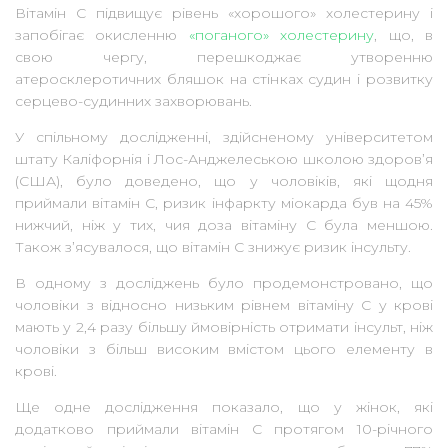
Вітамін С підвищує рівень «хорошого» холестерину і
запобігає окисленню
«поганого» холестерину
, що, в
свою чергу, перешкоджає утворенню
атеросклеротичних бляшок на стінках судин і розвитку
серцево-судинних захворювань.
У спільному дослідженні, здійсненому університетом
штату Каліфорнія і Лос-Анджелеською школою здоров’я
(США), було доведено, що у чоловіків, які щодня
приймали вітамін С, ризик інфаркту міокарда був на 45%
нижчий, ніж у тих, чия доза вітаміну С була меншою.
Також з’ясувалося, що вітамін С знижує ризик інсульту.
В одному з досліджень було продемонстровано, що
чоловіки з відносно низьким рівнем вітаміну С у крові
мають у 2,4 разу більшу ймовірність отримати інсульт, ніж
чоловіки з більш високим вмістом цього елементу в
крові.
Ще одне дослідження показало, що у жінок, які
додатково приймали вітамін С протягом 10-річного