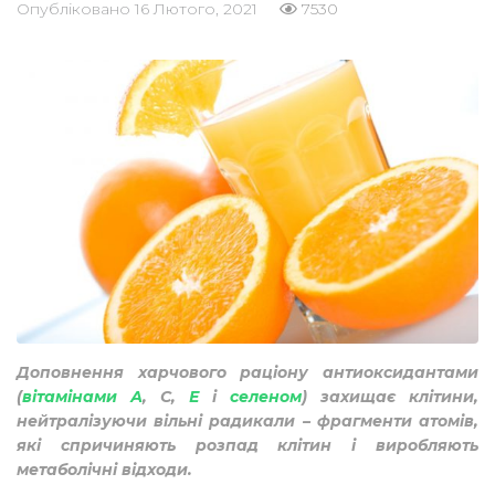
Опубліковано
16 Лютого, 2021
7530
Доповнення харчового раціону антиоксидантами
(
вітамінами А
, С,
Е
і
селеном
) захищає клітини,
нейтралізуючи вільні радикали – фрагменти атомів,
які спричиняють розпад клітин і виробляють
метаболічні відходи.