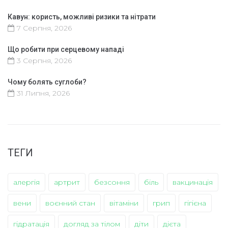
Кавун: користь, можливі ризики та нітрати
7 Серпня, 2026
Що робити при серцевому нападі
3 Серпня, 2026
Чому болять суглоби?
31 Липня, 2026
ТЕГИ
алергія
артрит
безсоння
біль
вакцинація
вени
воєнний стан
вітаміни
грип
гігієна
гідратація
догляд за тілом
діти
дієта