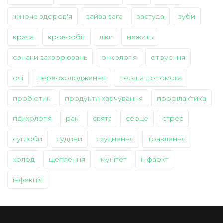
жіноче здоров'я
зайва вага
застуда
зуби
краса
кровообіг
ліки
нежить
ознаки захворювань
онкологія
отруєння
очі
переохолодження
перша допомога
пробіотик
продукти харчування
профілактика
психологія
рак
свята
серце
стрес
суглоби
судини
схуднення
травлення
холод
щеплення
імунітет
інфаркт
інфекція