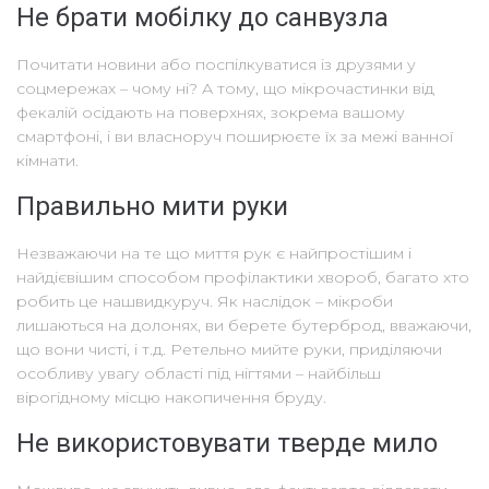
Не брати
мобілку
до санвузла
Почитати новини або поспілкуватися із друзями у
соцмережах – чому ні? А тому, що мікрочастинки від
фекалій осідають на поверхнях, зокрема вашому
смартфоні, і ви власноруч поширюєте їх за межі ванної
кімнати.
Правильно
мити руки
Незважаючи на те що миття рук є найпростішим і
найдієвішим способом профілактики хвороб, багато хто
робить це нашвидкуруч. Як наслідок – мікроби
лишаються на долонях, ви берете бутерброд, вважаючи,
що вони чисті, і т.д. Ретельно мийте руки, приділяючи
особливу увагу області під нігтями – найбільш
вірогідному місцю накопичення бруду.
Не використовувати тверде мило