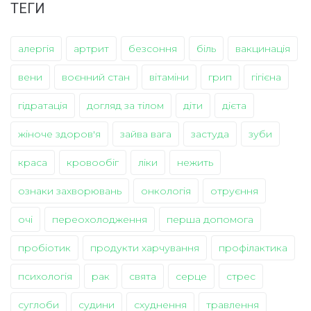
ТЕГИ
алергія
артрит
безсоння
біль
вакцинація
вени
воєнний стан
вітаміни
грип
гігієна
гідратація
догляд за тілом
діти
дієта
жіноче здоров'я
зайва вага
застуда
зуби
краса
кровообіг
ліки
нежить
ознаки захворювань
онкологія
отруєння
очі
переохолодження
перша допомога
пробіотик
продукти харчування
профілактика
психологія
рак
свята
серце
стрес
суглоби
судини
схуднення
травлення