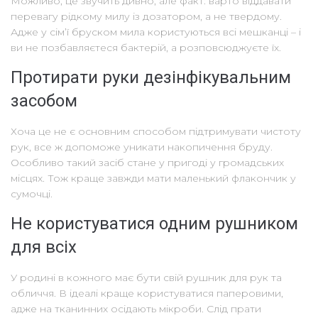
Можливо, це звучить дивно, але факт: варто віддавати
перевагу рідкому милу із дозатором, а не твердому.
Адже у сім’ї бруском мила користуються всі мешканці – і
ви не позбавляєтеся бактерій, а розповсюджуєте їх.
Протирати руки дезінфікувальним
засобом
Хоча це не є основним способом підтримувати чистоту
рук, все ж допоможе уникати накопичення бруду.
Особливо такий засіб стане у пригоді у громадських
місцях. Тож краще завжди мати маленький флакончик у
сумочці.
Не користуватися одним рушником
для всіх
У родині в кожного має бути свій рушник для рук та
обличчя. В ідеалі краще користуватися паперовими,
адже на тканинних осідають мікроби. Слід прати