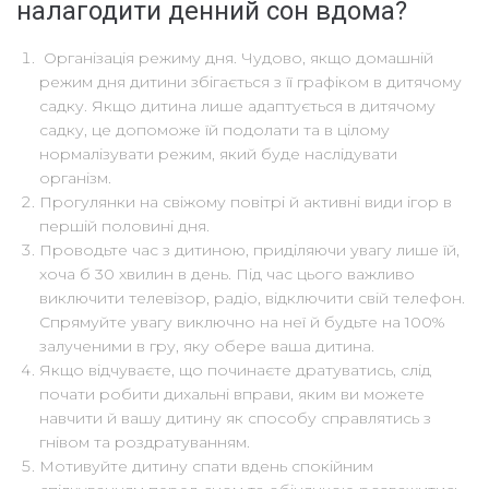
налагодити денний сон вдома?
Організація режиму дня. Чудово, якщо домашній
режим дня дитини збігається з її графіком в дитячому
садку. Якщо дитина лише адаптується в дитячому
садку, це допоможе їй подолати та в цілому
нормалізувати режим, який буде наслідувати
організм.
Прогулянки на свіжому повітрі й активні види ігор в
першій половині дня.
Проводьте час з дитиною, приділяючи увагу лише їй,
хоча б 30 хвилин в день. Під час цього важливо
виключити телевізор, радіо, відключити свій телефон.
Спрямуйте увагу виключно на неї й будьте на 100%
залученими в гру, яку обере ваша дитина.
Якщо відчуваєте, що починаєте дратуватись, слід
почати робити дихальні вправи, яким ви можете
навчити й вашу дитину як способу справлятись з
гнівом та роздратуванням.
Мотивуйте дитину спати вдень спокійним