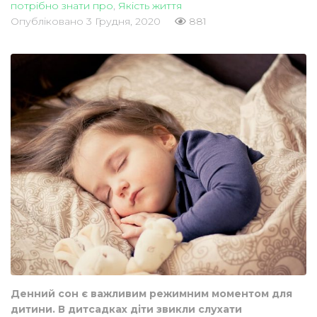
потрібно знати про
,
Якість життя
Опубліковано
3 Грудня, 2020
881
Денний сон є важливим режимним моментом для
дитини. В дитсадках діти звикли слухати