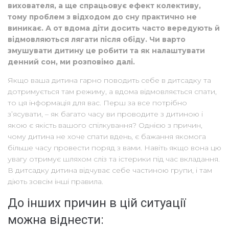
вихователя, а ще спрацьовує ефект колективу,
тому проблем з відходом до сну практично не
виникає. А от вдома діти досить часто вередують й
відмовляються лягати після обіду. Чи варто
змушувати дитину це робити та як налаштувати
денний сон, ми розповімо далі.
Якщо ваша дитина гарно поводить себе в дитсадку та
дотримується там режиму, а вдома відмовляється спати,
то ця інформація для вас. Перш за все потрібно
з’ясувати, – як багато часу ви проводите з дитиною і
якою є якість вашого спілкування? Однією з причин,
чому дитина не хоче спати вдень, є бажання якомога
більше часу провести поряд з вами. Навіть якщо вона цю
увагу отримує шляхом сліз та істерики під час вкладання.
В дитсадку дитина відчуває себе частиною групи, і там
діють зовсім інші правила.
До інших причин в цій ситуації
можна віднести: