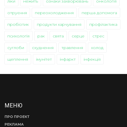
ліки
нежить
ознаки захворювань
онкологія
отруєння
переохолодження
перша допомога
пробіотик
продукти харчування
профілактика
психологія
рак
свята
серце
стрес
суглоби
схуднення
травлення
холод
щеплення
імунітет
інфаркт
інфекція
МЕНЮ
ПРО ПРОЕКТ
РЕКЛАМА