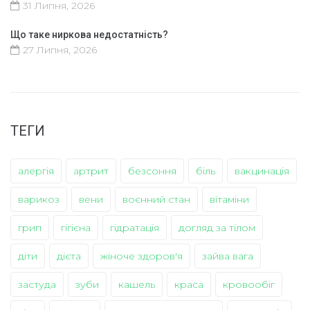
31 Липня, 2026
Що таке ниркова недостатність?
27 Липня, 2026
ТЕГИ
алергія
артрит
безсоння
біль
вакцинація
варикоз
вени
воєнний стан
вітаміни
грип
гігієна
гідратація
догляд за тілом
діти
дієта
жіноче здоров'я
зайва вага
застуда
зуби
кашель
краса
кровообіг