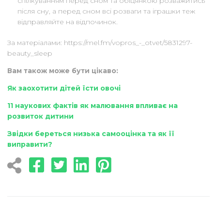
спілкуванням перед сном та обіцянкою розважитись
після сну, а перед сном всі розваги та іграшки теж
відправляйте на відпочинок.
За матеріалами: https://mel.fm/vopros_-_otvet/5831297-
beauty_sleep
Вам також може бути цікаво:
Як заохотити дітей їсти овочі
11 наукових фактів як малювання впливає на
розвиток дитини
Звідки береться низька самооцінка та як її
виправити?