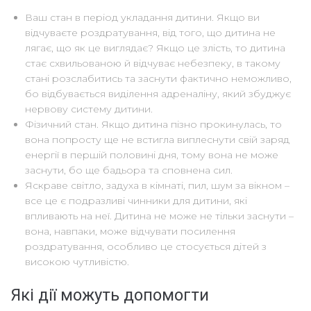
Ваш стан в період укладання дитини. Якщо ви
відчуваєте роздратування, від того, що дитина не
лягає, що як це виглядає? Якщо це злість, то дитина
стає схвильованою й відчуває небезпеку, в такому
стані розслабитись та заснути фактично неможливо,
бо відбувається виділення адреналіну, який збуджує
нервову систему дитини.
Фізичний стан. Якщо дитина пізно прокинулась, то
вона попросту ще не встигла виплеснути свій заряд
енергії в першій половині дня, тому вона не може
заснути, бо ще бадьора та сповнена сил.
Яскраве світло, задуха в кімнаті, пил, шум за вікном –
все це є подразливі чинники для дитини, які
впливають на неї. Дитина не може не тільки заснути –
вона, навпаки, може відчувати посилення
роздратування, особливо це стосується дітей з
високою чутливістю.
Які дії можуть допомогти