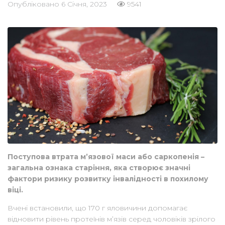
Опубліковано
6 Січня, 2023
9541
Поступова втрата м’язової маси або саркопенія –
загальна ознака старіння, яка створює значні
фактори ризику розвитку інвалідності в похилому
віці.
Вчені встановили, що 170 г яловичини допомагає
відновити рівень протеїнів м’язів серед чоловіків зрілого