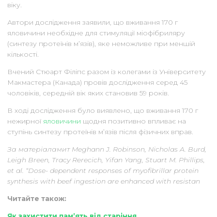
віку.
Автори дослідження заявили, що вживання 170 г
яловичини необхідне для стимуляції міофібриляру
(синтезу протеїнів м’язів), яке неможливе при меншій
кількості.
Вчений Стюарт Філіпс разом із колегами із Університету
Макмастера (Канада) провів дослідження серед 45
чоловіків, середній вік яких становив 59 років.
В ході дослідження було виявлено, що вживання 170 г
нежирної
яловичини
щодня позитивно впливає на
ступінь синтезу протеїнів м’язів після фізичних вправ.
За матеріаламит Meghann J. Robinson, Nicholas A. Burd,
Leigh Breen, Tracy Rerecich, Yifan Yang, Stuart M. Phillips,
et al. “Dose- dependent responses of myofibrillar protein
synthesis with beef ingestion are enhanced with resistan
Читайте також:
Як захистити пам’ять від старіння