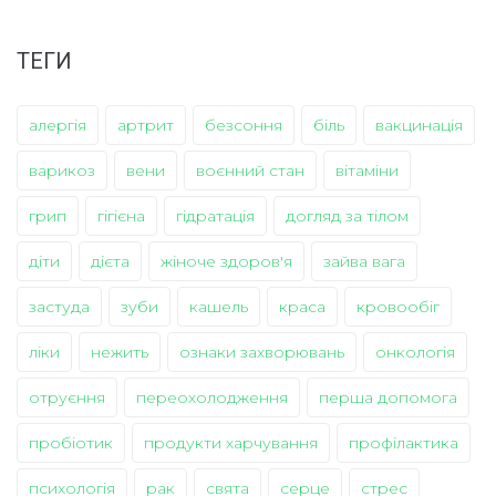
ТЕГИ
алергія
артрит
безсоння
біль
вакцинація
варикоз
вени
воєнний стан
вітаміни
грип
гігієна
гідратація
догляд за тілом
діти
дієта
жіноче здоров'я
зайва вага
застуда
зуби
кашель
краса
кровообіг
ліки
нежить
ознаки захворювань
онкологія
отруєння
переохолодження
перша допомога
пробіотик
продукти харчування
профілактика
психологія
рак
свята
серце
стрес