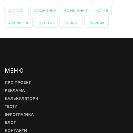
суглоби
схуднення
травлення
холод
щеплення
імунітет
інфаркт
інфекція
МЕНЮ
ПРО ПРОЕКТ
РЕКЛАМА
КАЛЬКУЛЯТОРИ
ТЕСТИ
ІНФОГРАФІКА
БЛОГ
КОНТАКТИ