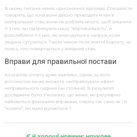
В цьому питанні немає однозначної відповіді. Спеціалісти
говорять, що хоча вони дійсно приводять м’язи в
нейтральний стан, вони не роблять нічого, щоб зміцнити
ті з них, які підтримують нашу “вертикальність”, й
розслабляти ті з них, які знаходяться в напрузі, коли
людина сутулиться. Таким чином після зняття корсету чи
пояса, тіло повертається у вихідний стан.
Вправи для правильної постави
Хоча роль спорту дуже важливо, однак за його
допомогою ви не зможете нейтралізувати ефект
неправильного сидіння (чи стояння). В результаті
досліджень було з’ясовано, що жінки, які регулярно
займаються фізичними вправами, сидять так само як і їх
“колеги”, які мало рухаються. 1
Є й хороші новини: наукове