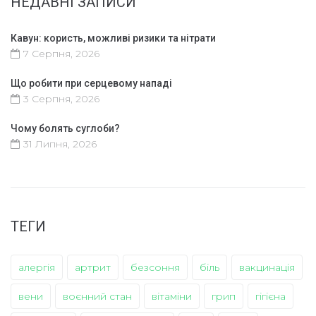
НЕДАВНІ ЗАПИСИ
Кавун: користь, можливі ризики та нітрати
7 Серпня, 2026
Що робити при серцевому нападі
3 Серпня, 2026
Чому болять суглоби?
31 Липня, 2026
ТЕГИ
алергія
артрит
безсоння
біль
вакцинація
вени
воєнний стан
вітаміни
грип
гігієна