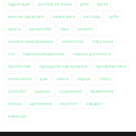
гідратація
догляд за тілом
діти
дієта
жіноче здоров'я
зайва вага
застуда
зуби
краса
кровообіг
ліки
нежить
ознаки захворювань
онкологія
отруєння
очі
переохолодження
перша допомога
пробіотик
продукти харчування
профілактика
психологія
рак
свята
серце
стрес
суглоби
судини
схуднення
травлення
холод
щеплення
імунітет
інфаркт
інфекція