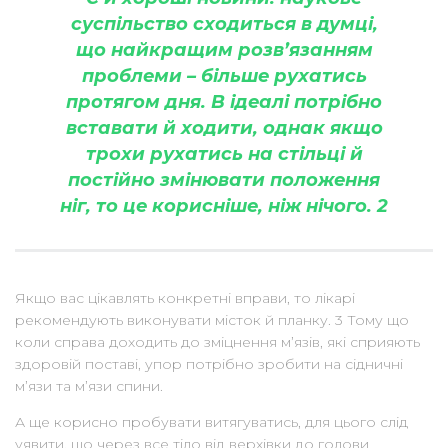
суспільство сходиться в думці,
що найкращим розв’язанням
проблеми – більше рухатись
протягом дня. В ідеалі потрібно
вставати й ходити, однак якщо
трохи рухатись на стільці й
постійно змінювати положення
ніг, то це корисніше, ніж нічого. 2
Якщо вас цікавлять конкретні вправи, то лікарі
рекомендують виконувати місток й планку. 3 Тому що
коли справа доходить до зміцнення м’язів, які сприяють
здоровій поставі, упор потрібно зробити на сідничні
м’язи та м’язи спини.
А ще корисно пробувати витягуватись, для цього слід
уявити, що через все тіло від верхівки до голови