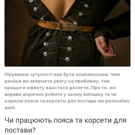
Лікування сутулості має бути комплексним. Чим
раніше ви звернете увагу на проблему, тим
кращого ефекту вдасться досягти. Про те, які
вправи доречно робити у цьому випадку та чи
корисні пояси та корсети для постави ми розповімо
далі.
Чи працюють пояса та корсети для
постави?