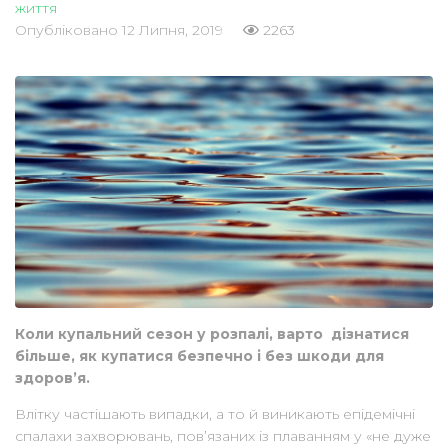
життя
Опубліковано
12 Липня, 2019
2263
Коли купальний сезон у розпалі, варто дізнатися
більше, як купатися безпечно і без шкоди для
здоров’я.
Влітку частішають випадки, а то й виникають епідемічні
спалахи захворювань, пов’язаних із плаванням у «не дуже