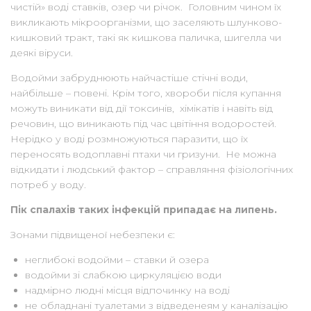
чистій» воді ставків, озер чи річок. Головним чином їх
викликають мікроорганізми, що заселяють шлунково-
кишковий тракт, такі як кишкова паличка, шигелла чи
деякі віруси.
Водойми забруднюють найчастіше стічні води,
найбільше – повені. Крім того, хвороби після купання
можуть виникати від дії токсинів, хімікатів і навіть від
речовин, що виникають під час цвітіння водоростей.
Нерідко у воді розмножуються паразити, що їх
переносять водоплавні птахи чи гризуни. Не можна
відкидати і людський фактор – справляння фізіологічних
потреб у воду.
Пік спалахів таких інфекцій припадає на липень.
Зонами підвищеної небезпеки є:
неглибокі водойми – ставки й озера
водойми зі слабкою циркуляцією води
надмірно людні місця відпочинку на воді
не обладнані туалетами з відведенеям у каналізацію