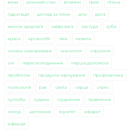
вени
воєнний стан
вітаміни
грип
гігієна
гідратація
догляд за тілом
діти
дієта
жіноче здоров'я
зайва вага
застуда
зуби
краса
кровообіг
ліки
нежить
ознаки захворювань
онкологія
отруєння
очі
переохолодження
перша допомога
пробіотик
продукти харчування
профілактика
психологія
рак
свята
серце
стрес
суглоби
судини
схуднення
травлення
холод
щеплення
імунітет
інфаркт
інфекція