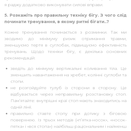
я раджу додатково виконувати силові вправи.
5. Розкажіть про правильну техніку бігу. З чого слід
починати тренування, в якому ритмі бігати..?
Кожне тренування починається з розминки. Так ми
зводимо до мінімуму ризик отримання травми,
зменшуємо тертя в суглобах, підвищуємо ефективність
тренувань. Щодо техніки бігу, є декілька основних
рекомендацій:
зведіть до мінімуму вертикальні коливання тіла. Це
зменшить навантаження на хребет, колінні суглоби та
стопи.
не розгойдуйте тулуб із сторони в сторону. Це
відбувається через неправильну розстановку стоп.
Пам’ятайте: внутрішні краї стоп мають знаходитись на
одній лінії.
правильно ставте стопу при дотику з біговою
поверхнею. Із трьох методів («п’ятка-носок», «носок-
пятка» і «вся стопа») найбільш раціональним і найменш