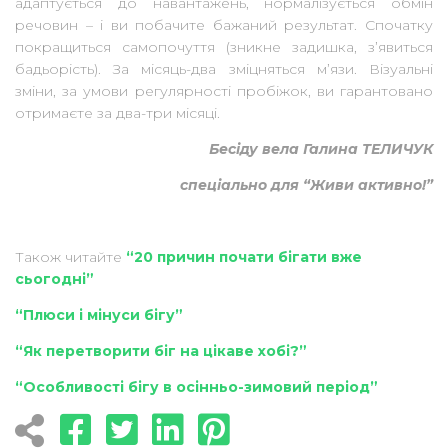
адаптується до навантажень, нормалізується обмін
речовин – і ви побачите бажаний результат. Спочатку
покращиться самопочуття (зникне задишка, з’явиться
бадьорість). За місяць-два зміцняться м’язи. Візуальні
зміни, за умови регулярності пробіжок, ви гарантовано
отримаєте за два-три місяці.
Бесіду вела Галина ТЕЛИЧУК
спеціально для “Живи активно!”
Також читайте
“20 причин почати бігати вже
сьогодні”
“Плюси і мінуси бігу”
“Як перетворити біг на цікаве хобі?”
“Особливості бігу в осінньо-зимовий період”