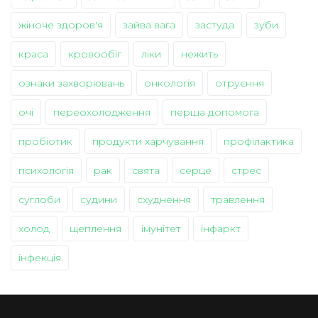
жіноче здоров'я
зайва вага
застуда
зуби
краса
кровообіг
ліки
нежить
ознаки захворювань
онкологія
отруєння
очі
переохолодження
перша допомога
пробіотик
продукти харчування
профілактика
психологія
рак
свята
серце
стрес
суглоби
судини
схуднення
травлення
холод
щеплення
імунітет
інфаркт
інфекція