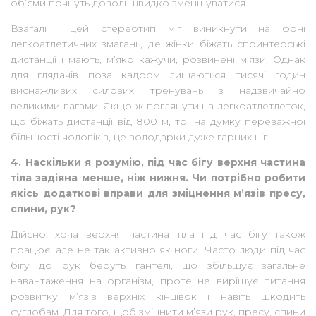
об’єми почнуть доволі швидко зменшуватися.
Взагалі цей стереотип міг виникнути на фоні
легкоатлетичних змагань, де жінки біжать спринтерські
дистанції і мають, м’яко кажучи, розвинені м’язи. Однак
для глядачів поза кадром лишаються тисячі годин
виснажливих силових тренувань з надзвичайно
великими вагами. Якщо ж поглянути на легкоатлетлеток,
що біжать дистанції від 800 м, то, на думку переважної
більшості чоловіків, це володарки дуже гарних ніг.
4. Наскільки я розумію, під час бігу верхня частина
тіла задіяна менше, ніж нижня. Чи потрібно робити
якісь додаткові вправи для зміцнення м’язів пресу,
спини, рук?
Дійсно, хоча верхня частина тіла під час бігу також
працює, але не так активно як ноги. Часто люди під час
бігу до рук беруть гантелі, що збільшує загальне
навантаження на організм, проте не вирішує питання
розвитку м’язів верхніх кінцівок і навіть шкодить
суглобам. Для того, щоб зміцнити м’язи рук, пресу, спини