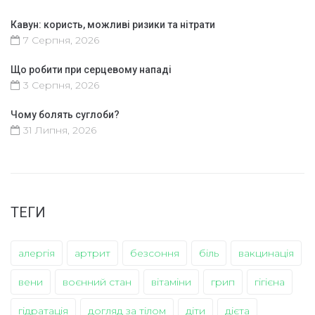
Кавун: користь, можливі ризики та нітрати
7 Серпня, 2026
Що робити при серцевому нападі
3 Серпня, 2026
Чому болять суглоби?
31 Липня, 2026
ТЕГИ
алергія
артрит
безсоння
біль
вакцинація
вени
воєнний стан
вітаміни
грип
гігієна
гідратація
догляд за тілом
діти
дієта