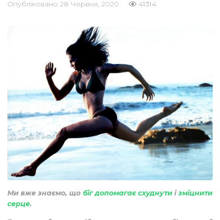
Опубліковано
28 Червня, 2020
41314
Ми вже знаємо, що
біг допомагає схуднути
і
зміцнити
серце
.