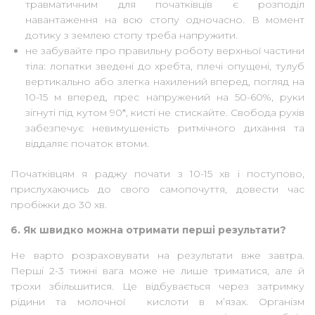
травматичним для початківців є розподіл
навантаження на всю стопу одночасно. В момент
дотику з землею стопу треба напружити.
не забувайте про правильну роботу верхньої частини
тіла: лопатки зведені до хребта, плечі опущені, тулуб
вертикально або злегка нахилений вперед, погляд на
10-15 м вперед, прес напружений на 50-60%, руки
зігнуті під кутом 90*, кисті не стискайте. Свобода рухів
забезпечує невимушеність ритмічного дихання та
віддаляє початок втоми.
Початківцям я раджу почати з 10-15 хв і поступово,
прислухаючись до свого самопочуття, довести час
пробіжки до 30 хв.
6. Як швидко можна отримати перші результати?
Не варто розраховувати на результати вже завтра.
Перші 2-3 тижні вага може не лише триматися, але й
трохи збільшитися. Це відбувається через затримку
рідини та молочної кислоти в м’язах. Організм