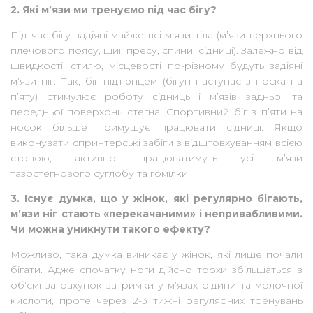
2. Які м’язи ми тренуємо під час бігу?
Під час бігу задіяні майже всі м’язи тіла (м’язи верхнього
плечового поясу, шиї, пресу, спини, сідниці). Залежно від
швидкості, стилю, місцевості по-різному будуть задіяні
м’язи ніг. Так, біг підтюпцем (бігун наступає з носка на
п’яту) стимулює роботу сідниць і м’язів задньої та
передньої поверхонь стегна. Спортивний біг з п’яти на
носок більше примушує працювати сідниці. Якщо
виконувати спринтерські забіги з відштовхуванням всією
стопою, активно працюватимуть усі м’язи
тазостегнового суглобу та гомілки.
3. Існує думка, що у жінок, які регулярно бігають,
м’язи ніг стають «перекачаними» і непривабливими.
Чи можна уникнути такого ефекту?
Можливо, така думка виникає у жінок, які лише почали
бігати. Адже спочатку ноги дійсно трохи збільшаться в
об’ємі за рахунок затримки у м’язах рідини та молочної
кислоти, проте через 2-3 тижні регулярних тренувань