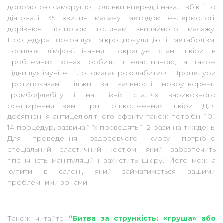
допомогою саморушої головки вперед і назад, вбік і по
діагоналі. 35 хвилин масажу методом ендермології
дорівнює чотирьом годинам звичайного масажу.
Процедура покращує мікроциркуляцію і метаболізм,
посилює лімфовідтікання, покращує стан шкіри в
проблемних зонах, робить її еластичною, а також
підвищує імунітет і допомагає розслабитися. Процедури
протипоказані тільки за наявності новоутворень,
тромбофлебіту і на пізніх стадіях варикозного
розширення вен, при пошкодженнях шкіри. Для
досягнення антицелюлітного ефекту також потрібні 10–
14 процедур, зазвичай їх проводять 1–2 рази на тиждень.
Для проведення оздоровчого курсу потрібно
спеціальний еластичний костюм, який забезпечить
гігієнічність маніпуляцій і захистить шкіру. Його можна
купити в салоні, який займатиметься вашими
проблемними зонами.
Також читайте
“Битва за стрункість: «груша» або