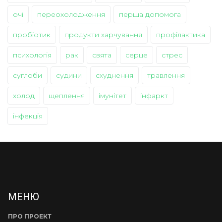
очі
переохолодження
перша допомога
пробіотик
продукти харчування
профілактика
психологія
рак
свята
серце
стрес
суглоби
судини
схуднення
травлення
холод
щеплення
імунітет
інфаркт
інфекція
МЕНЮ
ПРО ПРОЕКТ