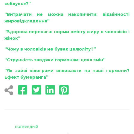
«яблуко»?”
“Витрачати не можна накопичити: відмінності
жировідкладення”
“Здорова перевага: норми вмісту жиру в чоловіків і
жінок”
“Чому в чоловіків не буває целюліту?”
“Стрункість завдяки гормонам: цикл змін”
“Як зайві кілограми впливають на наші гормони?
Ефект бумеранга”
ПОПЕРЕДНІЙ