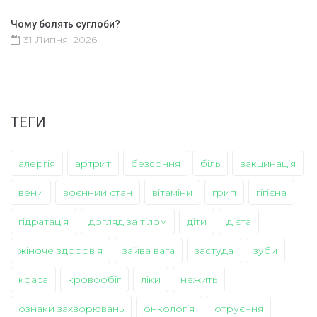
Чому болять суглоби?
31 Липня, 2026
ТЕГИ
алергія
артрит
безсоння
біль
вакцинація
вени
воєнний стан
вітаміни
грип
гігієна
гідратація
догляд за тілом
діти
дієта
жіноче здоров'я
зайва вага
застуда
зуби
краса
кровообіг
ліки
нежить
ознаки захворювань
онкологія
отруєння