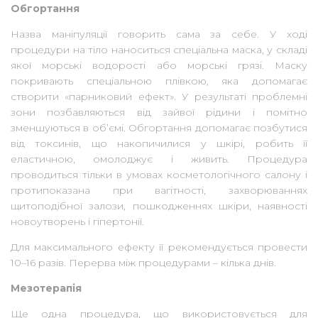
Обгортання
Назва маніпуляції говорить сама за себе. У ході
процедури на тіло наноситься спеціальна маска, у складі
якої морські водорості або морські грязі. Маску
покривають спеціальною плівкою, яка допомагає
створити «парниковий ефект». У результаті проблемні
зони позбавляються від зайвої рідини і помітно
зменшуються в об’ємі. Обгортання допомагає позбутися
від токсинів, що накопичилися у шкірі, робить її
еластичною, омолоджує і живить. Процедура
проводиться тільки в умовах косметологічного салону і
протипоказана при вагітності, захворюваннях
щитоподібної залози, пошкодженнях шкіри, наявності
новоутворень і гіпертонії.
Для максимального ефекту її рекомендується провести
10–16 разів. Перерва між процедурами – кілька днів.
Мезотерапія
Ще одна процедура, що використовується для