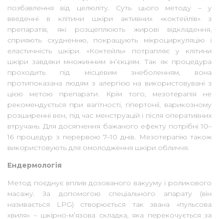
позбавлення від целюліту. Суть цього методу – у
введенні в клітини шкіри активних «коктейлів» з
препаратів, які розщеплюють жирові відкладення,
сприяють схудненню, покращують мікроциркуляцію і
еластичність шкіри. «Коктейль» потрапляє у клітини
шкіри завдяки множинним ін’єкціям. Так як процедура
проходить під місцевим знеболенням, вона
протипоказана людям з алергією на використовувані з
цією метою препарати. Крім того, мезотерапія не
рекомендується при вагітності, гіпертонії, варикозному
розширенні вен, під час менструацій і після оперативних
втручань. Для досягнення бажаного ефекту потрібні 10–
16 процедур з перервою 7–10 днів. Мезотерапію також
використовують для омолодження шкіри обличчя.
Ендермологія
Метод поєднує вплив дозованого вакууму і роликового
масажу. За допомогою спеціального апарату (він
називається LPG) створюється так звана «пульсова
хвиля» – шкірно-м’язова складка, яка перекочується за