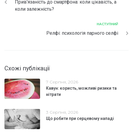
Прив’язаність до смартфона: коли цікавість, а
коли залежність?
НАСТУПНИЙ
Релфі: психологія парного селфі
Схожі публікації
7 Серпня, 2026
Кавун: користь, можливі ризики та
нітрати
3 Серпня, 2026
Що робити при серцевому нападі