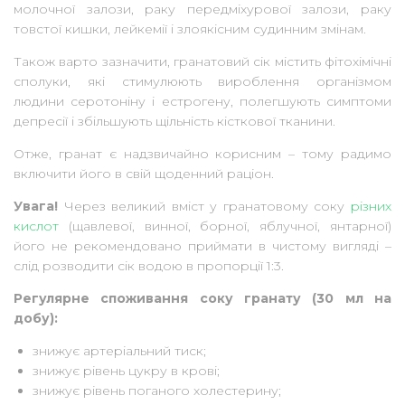
молочної залози, раку передміхурової залози, раку
товстої кишки, лейкемії і злоякісним судинним змінам.
Також варто зазначити, гранатовий сік містить фітохімічні
сполуки, які стимулюють вироблення організмом
людини серотоніну і естрогену, полегшують симптоми
депресії і збільшують щільність кісткової тканини.
Отже, гранат є надзвичайно корисним – тому радимо
включити його в свій щоденний раціон.
Увага!
Через великий вміст у гранатовому соку
різних
кислот
(щавлевої, винної, борної, яблучної, янтарної)
його не рекомендовано приймати в чистому вигляді –
слід розводити сік водою в пропорції 1:3.
Регулярне споживання соку гранату (30 мл на
добу):
знижує артеріальний тиск;
знижує рівень цукру в крові;
знижує рівень поганого холестерину;