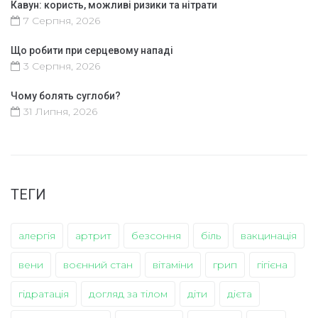
Кавун: користь, можливі ризики та нітрати
7 Серпня, 2026
Що робити при серцевому нападі
3 Серпня, 2026
Чому болять суглоби?
31 Липня, 2026
ТЕГИ
алергія
артрит
безсоння
біль
вакцинація
вени
воєнний стан
вітаміни
грип
гігієна
гідратація
догляд за тілом
діти
дієта