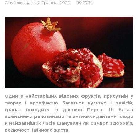
Опубліковано
2 Травня, 2020
7734
Один з найстаріших відомих фруктів, присутній у
творах і артефактах багатьох культур і релігій,
гранат походить із давньої Персії. Ці багаті
поживними речовинами та антиоксидантами плоди
з найдавніших часів шанували як символ здоров’я,
родючості і вічного життя.