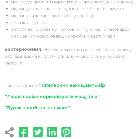
поліпшує апетит і нормалізує мікрофлору кишковика;
підвищує еластичність судин і запобігає їх ламкості;
підвищує рівень гемоглобіну в крові;
зміцнює імунітет;
запобігає розвитку ракових пухлин, стенокардії і
серцевих захворювань, хвороби Альцгеймера.
Застереження.
Не слід вживати гранатовий сік, якщо у
вас підвищена кислотність шлункового соку, виразка і
гастрит.
Також читайте
“Апельсини захищають зір”
“Лісові горіхи нормалізують масу тіла”
“Буряк запобігає анеміям”