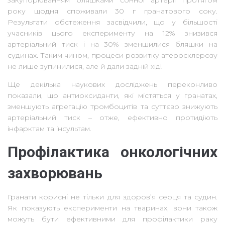
року щодня споживали 30 г гранатового соку.
Результати обстеження засвідчили, що у більшості
учасників цього експерименту на 12% знизився
артеріальний тиск і на 30% зменшилися бляшки на
судинах. Таким чином, процеси розвитку атеросклерозу
не лише зупинилися, але й дали задній хід!
Ще декілька наукових досліджень переконливо
показали, що антиоксиданти, які містяться у гранатах,
зменшують агрегацію тромбоцитів та суттєво знижують
артеріальний тиск – отже, ефективно протидіють
інфарктам та інсультам.
Профілактика онкологічних
захворювань
Гранати корисні не тільки для здоров’я серця та судин.
Як показують експерименти на тваринах, вони також
можуть бути ефективними для профілактики раку