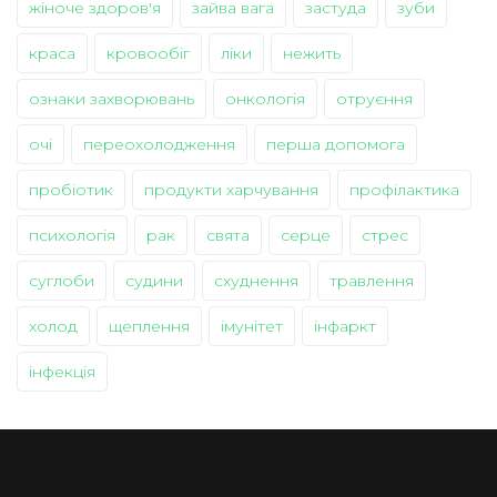
жіноче здоров'я
зайва вага
застуда
зуби
краса
кровообіг
ліки
нежить
ознаки захворювань
онкологія
отруєння
очі
переохолодження
перша допомога
пробіотик
продукти харчування
профілактика
психологія
рак
свята
серце
стрес
суглоби
судини
схуднення
травлення
холод
щеплення
імунітет
інфаркт
інфекція