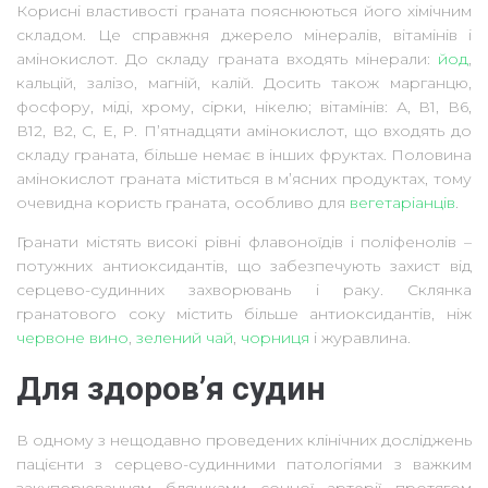
Корисні властивості граната пояснюються його хімічним
складом. Це справжня джерело мінералів, вітамінів і
амінокислот. До складу граната входять мінерали:
йод
,
кальцій, залізо, магній, калій. Досить також марганцю,
фосфору, міді, хрому, сірки, нікелю; вітамінів: А, В1, В6,
В12, В2, С, Е, Р. П’ятнадцяти амінокислот, що входять до
складу граната, більше немає в інших фруктах. Половина
амінокислот граната міститься в м’ясних продуктах, тому
очевидна користь граната, особливо для
вегетаріанців
.
Гранати містять високі рівні флавоноїдів і поліфенолів –
потужних антиоксидантів, що забезпечують захист від
серцево-судинних захворювань і раку. Склянка
гранатового соку містить більше антиоксидантів, ніж
червоне вино
,
зелений чай
,
чорниця
і журавлина.
Для здоров’я судин
В одному з нещодавно проведених клінічних досліджень
пацієнти з серцево-судинними патологіями з важким
закупорюванням бляшками сонної артерії протягом