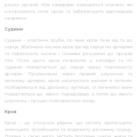
решти органів. Між камерами знаходяться клапани, які
контролюють потік крові та забезпечують відповідний
напрямок.
Судини
Судини – еластичні труби, по яких кров тече від та до
серця. Збагачена киснем кров іде від серця по артеріям
та переносить кисень і поживні речовини до органів
тіла. Після цього кров потрапляє у капіляри та по
судинах повертається до серця через порожнисту
артерію. Пройшовши через правий шлуночок та
легеневу артерію, кров насичується киснем в легенях,
позбавляється від двоокису вуглецю, із легеневої вени
повертається до лівого передсердя, а потім до лівого
шлуночка, і процес повторюється знову.
Кров
Кров – це сполучна рідина, що містить еритроцити,
лейкоцити, тромбоцити та водянисту речовину плазму.
Плазма, у свою чергу, містить протеїни, цукри, жири та