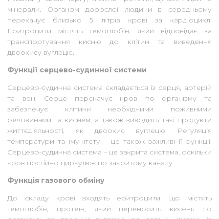
мінерали. Організм дорослої людини в середньому
перекачує близько 5 літрів крові за кардіоцикл.
Еритроцити містять гемоглобін, який відповідає за
транспортування кисню до клітин та виведення
двоокису вуглецю.
Функції серцево-судинної системи
Серцево-судинна система складається із серця, артерій
та вен. Серце перекачує кров по організму та
забезпечує клітини необхідними поживними
речовинами та киснем, а також виводить такі продукти
життєдіяльності, як двоокис вуглецю. Регуляція
температури та імунітету – це також важливі її функції.
Серцево-судинна система – це закрита система, оскільки
кров постійно циркулює по закритому каналу.
Функція газового обміну
До складу крові входять еритроцити, що містять
гемоглобін, протеїн, який переносить кисень по