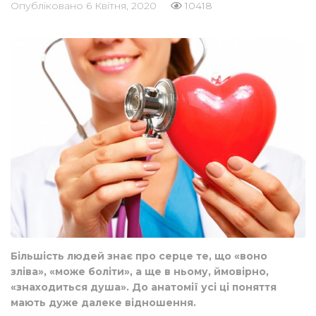
Опубліковано
6 Квітня, 2020
10418
Більшість людей знає про серце те, що «воно
зліва», «може боліти», а ще в ньому, ймовірно,
«знаходиться душа». До анатомії усі ці поняття
мають дуже далеке відношення.