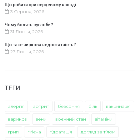
Що робити при серцевому нападі
3 Серпня, 2026
Чому болять суглоби?
31 Липня, 2026
Що таке ниркова недостатність?
27 Липня, 2026
ТЕГИ
алергія
артрит
безсоння
біль
вакцинація
варикоз
вени
воєнний стан
вітаміни
грип
гігієна
гідратація
догляд за тілом