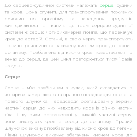
До серцево-судинної системи належать
серце
, судини
та кров. Вона служить для транспортування поживних
речовин по організму та виведення продуктів
життєдіяльності із тканин. Центром серцево-судинної
системи є серце: чотирикамерна помпа, що перекачує
кров до артерій. Останні, в свою чергу, транспортують
поживні речовини та насичену киснем кров до тканин
організму. Позбавлена від кисню кров повертається по
венах до серця, де цей цикл повторюється тисячі разів
на день.
Серце
Серце – м’яз завбільшки з кулак, який складається із
чотирьох камер: лівого та правого передсердя, лівого та
правого шлуночка. Передсердя розташовані у верхній
частині серця, до них надходить кров із різних частин
тіла. Шлуночки розташовані у нижній частині серця,
вони викачують кров із серця до організму. Правий
шлуночок викачує позбавлену від кисню кров до легень.
Лівий шлуночок викачує збагачену киснем кров до