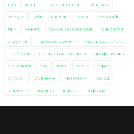
діти
дієта
жіноче здоров'я
зайва вага
застуда
зуби
кашель
краса
кровообіг
ліки
нежить
ознаки захворювань
онкологія
отруєння
переохолодження
перша допомога
пробіотик
продукти харчування
профілактика
психологія
рак
свята
серце
стрес
суглоби
схуднення
травлення
холод
щеплення
імунітет
інфаркт
інфекція