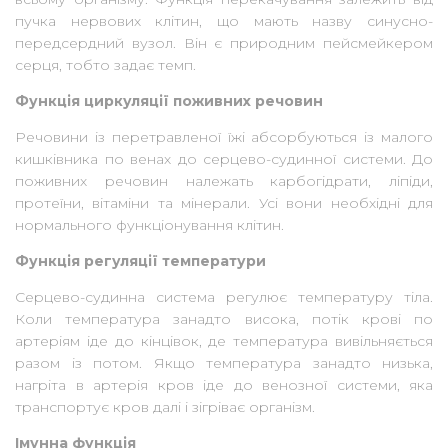
пучка нервових клітин, що мають назву синусно-
передсердний вузол. Він є природним пейсмейкером
серця, тобто задає темп.
Функція циркуляції поживних речовин
Речовини із перетравленої їжі абсорбуються із малого
кишківника по венах до серцево-судинної системи. До
поживних речовин належать карбогідрати, ліпіди,
протеїни, вітаміни та мінерали. Усі вони необхідні для
нормального функціонування клітин.
Функція регуляції температури
Серцево-судинна система регулює температуру тіла.
Коли температура занадто висока, потік крові по
артеріям іде до кінцівок, де температура вивільняється
разом із потом. Якщо температура занадто низька,
нагріта в артерія кров іде до венозної системи, яка
транспортує кров далі і зігріває організм.
Імунна функція