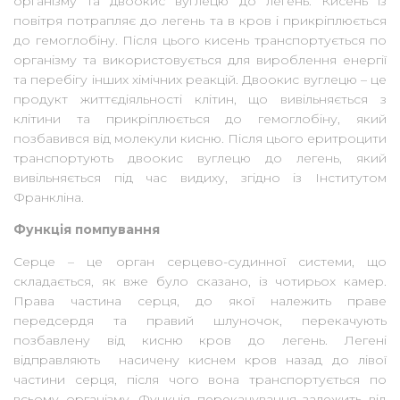
організму та двоокис вуглецю до легень. Кисень із
повітря потрапляє до легень та в кров і прикріплюється
до гемоглобіну. Після цього кисень транспортується по
організму та використовується для вироблення енергії
та перебігу інших хімічних реакцій. Двоокис вуглецю – це
продукт життєдіяльності клітин, що вивільняється з
клітини та прикріплюється до гемоглобіну, який
позбавився від молекули кисню. Після цього еритроцити
транспортують двоокис вуглецю до легень, який
вивільняється під час видиху, згідно із Інститутом
Франкліна.
Функція помпування
Серце – це орган серцево-судинної системи, що
складається, як вже було сказано, із чотирьох камер.
Права частина серця, до якої належить праве
передсердя та правий шлуночок, перекачують
позбавлену від кисню кров до легень. Легені
відправляють насичену киснем кров назад до лівої
частини серця, після чого вона транспортується по
всьому організму. Функція перекачування залежить від