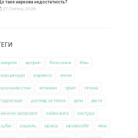
о таке ниркова недостатність?
27 Липня, 2026
ТЕГИ
алергія
артрит
безсоння
біль
вакцинація
варикоз
вени
воєнний стан
вітаміни
грип
гігієна
гідратація
догляд за тілом
діти
дієта
жіноче здоров'я
зайва вага
застуда
зуби
кашель
краса
кровообіг
ліки