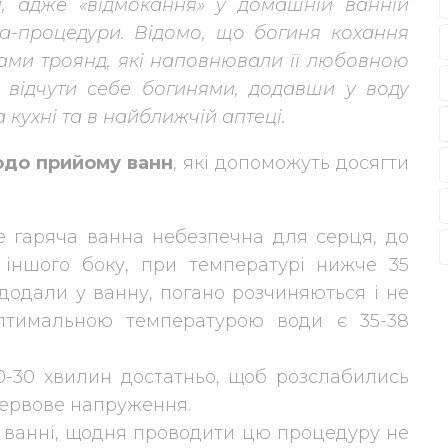
, адже «відмокання» у домашній ванній
а-процедури. Відомо, що богиня кохання
ами троянд, які наповнювали її любовною
 відчути себе богинями, додавши у воду
а кухні та в найближчій аптеці.
одо прийому ванн
, які допоможуть досягти
е гаряча ванна небезпечна для серця, до
З іншого боку, при температурі нижче 35
 додали у ванну, погано розчиняються і не
птимальною температурою води є 35-38
20-30 хвилин достатньо, щоб розслабились
нервове напруження.
у ванні, щодня проводити цю процедуру не