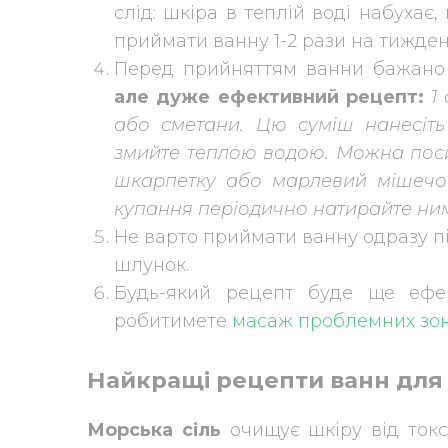
слід: шкіра в теплій воді набухає
приймати ванну 1-2 рази на тижден
Перед прийняттям ванни бажано 
але дуже ефективний рецепт:
1
або сметани. Цю суміш нанесіть
змийте теплою водою. Можна поси
шкарпетку або марлевий мішечок
купання періодично натирайте ним
Не варто приймати ванну одразу пі
шлунок.
Будь-який рецепт буде ще ефе
робитимете
масаж проблемних зо
Найкращі рецепти ванн для 
Морська сіль
очищує шкіру від токс