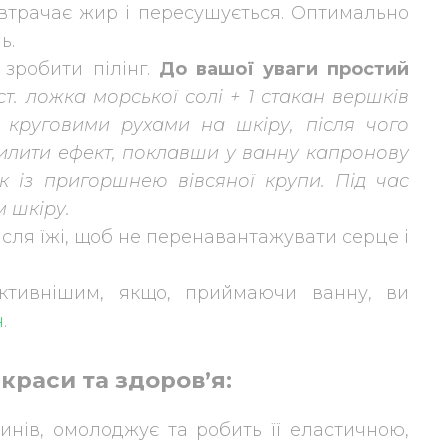
, втрачає жир і пересушується. Оптимально
ь.
зробити пілінг.
До вашої уваги простий
 ст. ложка морської солі + 1 стакан вершків
 круговими рухами на шкіру, після чого
лити ефект, поклавши у ванну капронову
 із пригоршнею вівсяної крупи. Під час
 шкіру.
сля їжі, щоб не перенавантажувати серце і
ктивнішим, якщо, приймаючи ванну, ви
н
.
краси та здоров’я:
инів, омолоджує та робить її еластичною,