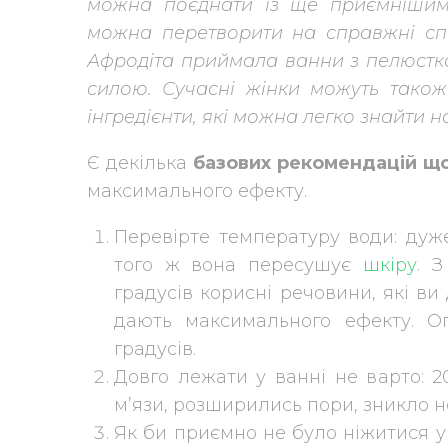
можна поєднати із ще приємнішим
можна перетворити на справжні сп
Афродіта приймала ванни з пелюстк
силою. Сучасні жінки можуть також
інгредієнти, які можна легко знайти н
Є декілька
базових рекомендацій щ
максимального ефекту.
Перевірте температуру води: дуж
того ж вона пересушує
шкіру
. 
градусів корисні речовини, які ви
дають максимального ефекту. О
градусів.
Довго лежати у ванні не варто: 
м’язи, розширились пори, зникло 
Як би приємно не було ніжитися 