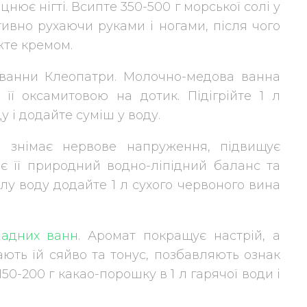
міцнює нігті. Всипте 350-500 г морської солі у
ктивно рухаючи руками і ногами, після чого
жте кремом.
 ванни Клеопатри. Молочно-медова ванна
 її оксамитовою на дотик. Підігрійте 1 л
ду і додайте суміш у воду.
, знімає нервове напруження, підвищує
ює її природний водно-ліпідний баланс та
лу воду додайте 1 л сухого червоного вина
адних ванн
. Аромат покращує настрій, а
ають їй сяйво та тонус, позбавляють ознак
150-200 г какао-порошку в 1 л гарячої води і