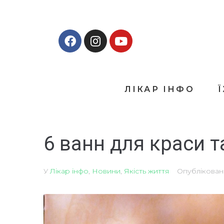
ЛІКАР ІНФО
6 ванн для краси т
У
Лікар інфо
,
Новини
,
Якість життя
Опублікова