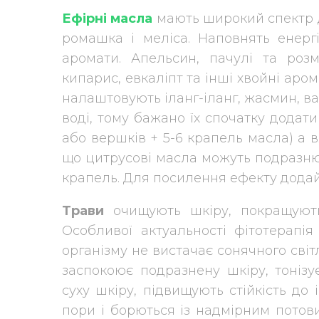
Ефірні масла
мають широкий спектр д
ромашка і меліса. Наповнять енерг
аромати. Апельсин, пачулі та розм
кипарис, евкаліпт та інші хвойні аро
налаштовують іланг-іланг, жасмин, ва
воді, тому бажано їх спочатку додати
або вершків + 5-6 крапель масла) а в
що цитрусові масла можуть подразнюв
крапель. Для посилення ефекту додайт
Трави
очищують шкіру, покращують
Особливої актуальності фітотерапія
організму не вистачає сонячного світл
заспокоює подразнену шкіру, тонізу
суху шкіру, підвищують стійкість до
пори і борються із надмірним потов