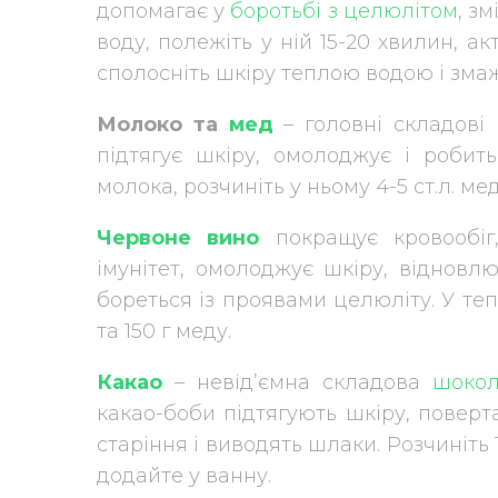
допомагає у
боротьбі з целюлітом
, з
воду, полежіть у ній 15-20 хвилин, а
сполосніть шкіру теплою водою і зма
Молоко та
мед
– головні складові
підтягує шкіру, омолоджує і робить
молока, розчиніть у ньому 4-5 ст.л. ме
Червоне вино
покращує кровообіг
імунітет, омолоджує шкіру, відновл
бореться із проявами целюліту. У теп
та 150 г меду.
Какао
– невід’ємна складова
шокол
какао-боби підтягують шкіру, поверт
старіння і виводять шлаки. Розчиніть 
додайте у ванну.