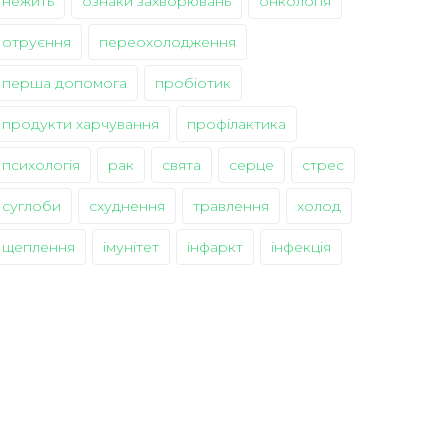
нежить
ознаки захворювань
онкологія
отруєння
переохолодження
перша допомога
пробіотик
продукти харчування
профілактика
психологія
рак
свята
серце
стрес
суглоби
схуднення
травлення
холод
щеплення
імунітет
інфаркт
інфекція