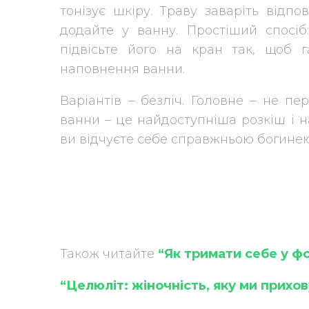
тонізує шкіру. Траву заваріть відпо
додайте у ванну. Простіший спосіб
підвісьте його на кран так, щоб 
наповнення ванни.
Варіантів – безліч. Головне – не п
ванни – це найдоступніша розкіш і 
ви відчуєте себе справжньою богинею
Також читайте
“Як тримати себе у ф
“Целюліт: жіночність, яку ми прихо