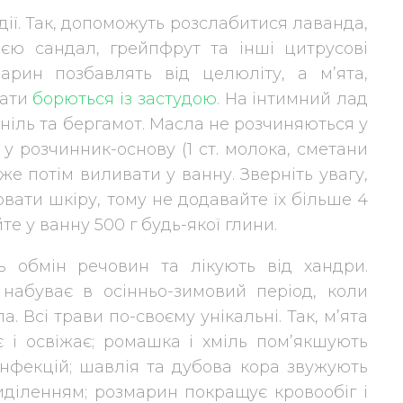
ії. Так, допоможуть розслабитися лаванда,
ією сандал, грейпфрут та інші цитрусові
арин позбавлять від целюліту, а м’ята,
мати
борються із застудою
. На інтимний лад
ніль та бергамот. Масла не розчиняються у
 у розчинник-основу (1 ст. молока, сметани
же потім виливати у ванну. Зверніть увагу,
ати шкіру, тому не додавайте їх більше 4
е у ванну 500 г будь-якої глини.
 обмін речовин та лікують від хандри.
 набуває в осінньо-зимовий період, коли
а. Всі трави по-своєму унікальні. Так, м’ята
є і освіжає; ромашка і хміль пом’якшують
 інфекцій; шавлія та дубова кора звужують
иділенням; розмарин покращує кровообіг і