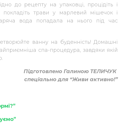
відно до рецепту на упаковці, процідіть і
: покладіть трави у марлевий мішечок і
гаряча вода попадала на нього під час
еретворюйте ванну на буденність! Домашні
найприємніша спа-процедура, завдяки якій
.
Підготовлено Галиною ТЕЛИЧУК
спеціально для “Живи активно!”
ормі?”
вуємо”