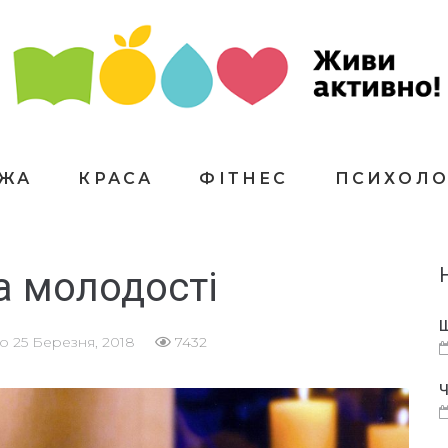
ЇЖА
КРАСА
ФІТНЕС
ПСИХОЛО
а молодості
Щ
но
25 Березня, 2018
7432
Ч