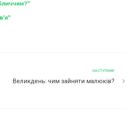
обличчям?”
в’я”
НАСТУПНИЙ
Великдень: чим зайняти малюків?