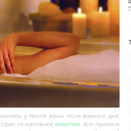
Щ
іжитись у теплій ванні після важкого дня:
є стрес та наповнює
енер
гією
. Але приємне