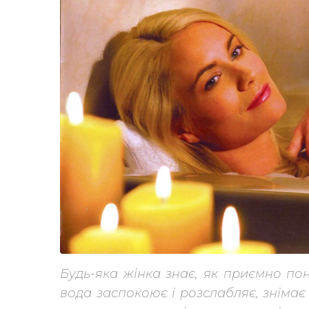
Будь-яка жінка знає, як приємно пон
вода заспокоює і розслабляє, зніма