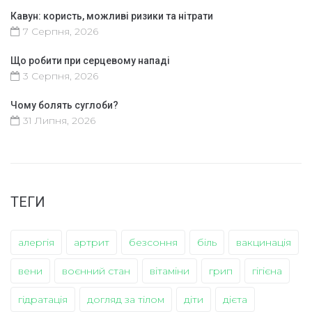
Кавун: користь, можливі ризики та нітрати
7 Серпня, 2026
Що робити при серцевому нападі
3 Серпня, 2026
Чому болять суглоби?
31 Липня, 2026
ТЕГИ
алергія
артрит
безсоння
біль
вакцинація
вени
воєнний стан
вітаміни
грип
гігієна
гідратація
догляд за тілом
діти
дієта