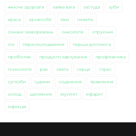
жіноче здоров'я
зайва вага
застуда
зуби
краса
кровообіг
ліки
нежить
ознаки захворювань
онкологія
отруєння
очі
переохолодження
перша допомога
пробіотик
продукти харчування
профілактика
психологія
рак
свята
серце
стрес
суглоби
судини
схуднення
травлення
холод
щеплення
імунітет
інфаркт
інфекція