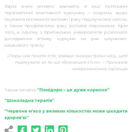
Зараз вчені активно вивчають й інші потенційні
терапевтичні властивості куркуміну – зокрема, щодо
лікування множинної мієломи і раку підшлункової залози,
а також профілактики раку ротової порожнини. Крім
того, в одному з британських університетів розпочато
дослідження впливу куркуми на рак шлунково-
кишкового тракту.
«Перш ніж почати їсти, завжди знайди трохи часу, щоб
подякувати за те, що збираєшся з’їсти». – Приказка
американських індіанців
Також читайте
“Помідори – це дуже корисно”
“Шоколадна терапія”
“Червоне м’ясо у великих кількостях може шкодити
здоров’ю”