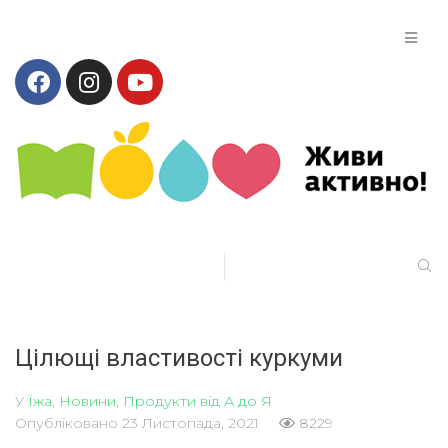
Цілющі властивості куркуми
У
Їжа
,
Новини
,
Продукти від А до Я
Опубліковано
23 Листопада, 2021
8229