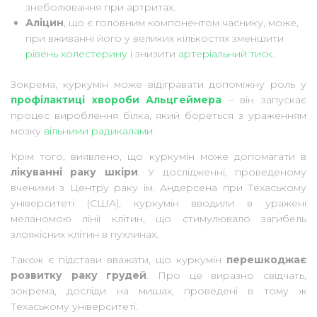
знеболювання при артритах.
Аліцин
, що є головним компонентом часнику, може,
при вживанні його у великих кількостях зменшити
рівень холестерину
і знизити
артеріальний тиск.
Зокрема, куркумін може відігравати допоміжну роль у
профілактиці хвороби Альцгеймера
– він запускає
процес вироблення білка, який бореться з ураженням
мозку
вільними радикалами
.
Крім того, виявлено, що куркумін може допомагати в
лікуванні раку шкіри
. У дослідженні, проведеному
вченими з Центру раку ім. Андерсена при Техаському
університеті (США), куркумін вводили в уражені
меланомою лінії клітин, що стимулювало загибель
злоякісних клітин в пухлинах.
Також є підстави вважати, що куркумін
перешкоджає
розвитку раку грудей
. Про це виразно свідчать,
зокрема, досліди на мишах, проведені в тому ж
Техаському університеті.