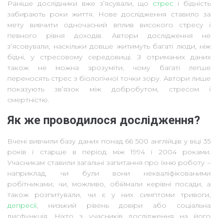
Раніше дослідники вже з’ясували, що
стрес
і бідність
забирають роки життя. Нове дослідження ставило за
мету вивчити одночасний вплив високого стресу і
певного рівня доходів. Автори дослідження не
з’ясовували, наскільки довше житимуть багаті люди, ніж
бідні, у стресовому середовищі. З отриманих даних
також не можна зрозуміти, чому багаті легше
переносять стрес з біологічної точки зору. Автори лише
показують зв’язок між добробутом, стресом і
смертністю.
Як же проводилося дослідження?
Вчені вивчили базу даних понад 66 500 англійців у віці 35
років і старше в період між 1994 і 2004 роками.
Учасникам ставили загальні запитання про їхню роботу –
наприклад, чи були вони некваліфікованими
робітниками, чи, можливо, обіймали керівні посади, а
також розпитували, чи є у них симптоми тривоги,
депресії
, низький рівень довіри або соціальна
дисфункція. Ніхто з учасників дослідження на його