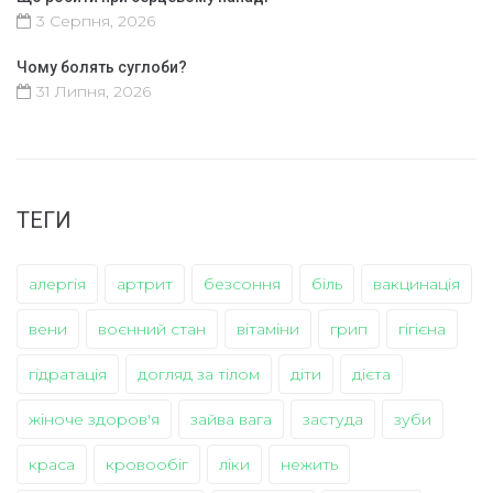
3 Серпня, 2026
Чому болять суглоби?
31 Липня, 2026
ТЕГИ
алергія
артрит
безсоння
біль
вакцинація
вени
воєнний стан
вітаміни
грип
гігієна
гідратація
догляд за тілом
діти
дієта
жіноче здоров'я
зайва вага
застуда
зуби
краса
кровообіг
ліки
нежить