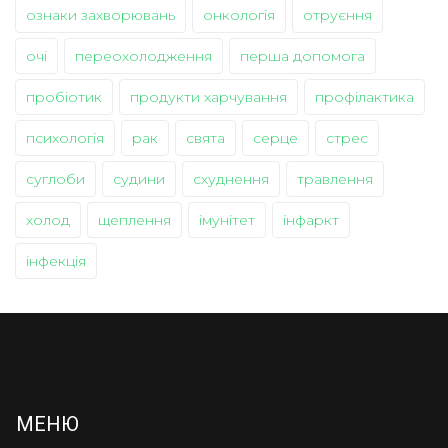
ознаки захворювань
онкологія
отруєння
очі
переохолодження
перша допомога
пробіотик
продукти харчування
профілактика
психологія
рак
свята
серце
стрес
суглоби
судини
схуднення
травлення
холод
щеплення
імунітет
інфаркт
інфекція
МЕНЮ