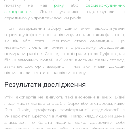
початку не мав
раку
або
серцево-судинних
захворювань
. Долю учасників відстежували в
середньому упродовж восьми років.
Після завершення збору даних вчені відкоригували
отриману інформацію та відкинули вплив таких факторів,
як вік або стать. Зрештою стало очевидним, що
незаможні люди, які жили в стресовому середовищі,
помирали раніше. Схоже, гроші грали роль буфера для
більш заможних людей, які мали високий рівень стресу,
зазначає доктор Лаззаріно. І, навпаки, низькі доходи
підсилювали негативні наслідки стресу.
Результати дослідження
Утім, експертів не дивують такі висновки вчених. Бідні
люди мають менше способів боротьби зі стресом, каже
Ґлен Льюїс, професор психіатричної епідеміології в
Університеті Брістоля в Англії. «Наприклад, якщо машина
зламалася, то багата людина може дозволити собі
орендувати нове авто або швидко відремонтувати