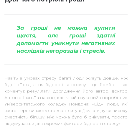
За гроші не можна купити
щастя, але гроші здатні
допомогти уникнути негативних
наслідків негараздів і стресів.
Навіть в умовах стресу багаті люди живуть довше, ніж
бідні. «Поєднання бідності та стресу – це бомба, – так
коментує результати дослідження його автор, доктор
Антоніо Іван Лаззаріно, клінічний науковий співробітник
Університетського коледжу Лондона: «Бідні люди, які
часто переживають стресові ситуації, мають дуже високу
смертність, більшу, ніж можна було б очікувати, просто
підсумувавши два окремих фактори бідності і стресу».