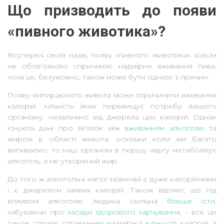
Що призводить до появи
«пивного животика»?
Всупереч своїй назві, появу «пивного животика» зовсім
не обов’язково спричиняє надмірне вживання пива,
хоча це, безумовно, також може бути однією з причин.
Появу випираючого живота може спричинити вживання
калорій, кількість яких перевищує потребу вашого
організму, незалежно від джерела цих калорій. Однак
існують дані про зв’язок між
вживанням алкоголю
та
жиром в області живота, оскільки коли ми багато
випиваємо, то наш організм в першу чергу метаболізує
алкоголь, а не утворений жир.
До того ж алкогольні напої зазвичай є дуже калорійними
і є джерелом зайвих калорій. Також відомо, що під
впливом алкоголю людина схильна
більше їсти
,
забуваючи про
засади здорового харчування
, – все це
також сприяє отриманню надмірної кількості калорій, а