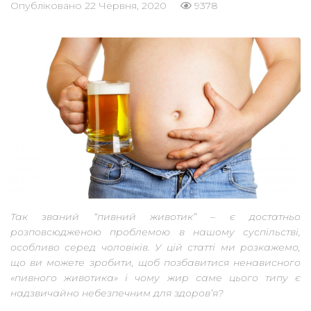
Опубліковано
22 Червня, 2020
9378
Так званий “пивний животик” – є достатньо
розповсюдженою проблемою в нашому суспільстві,
особливо серед чоловіків. У цій статті ми розкажемо,
що ви можете зробити, щоб позбавитися ненависного
«пивного животика» і чому жир саме цього типу є
надзвичайно небезпечним для здоров’я?