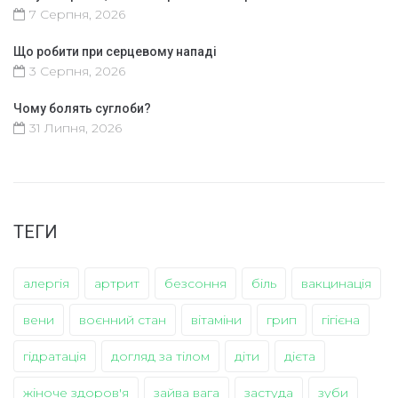
7 Серпня, 2026
Що робити при серцевому нападі
3 Серпня, 2026
Чому болять суглоби?
31 Липня, 2026
ТЕГИ
алергія
артрит
безсоння
біль
вакцинація
вени
воєнний стан
вітаміни
грип
гігієна
гідратація
догляд за тілом
діти
дієта
жіноче здоров'я
зайва вага
застуда
зуби