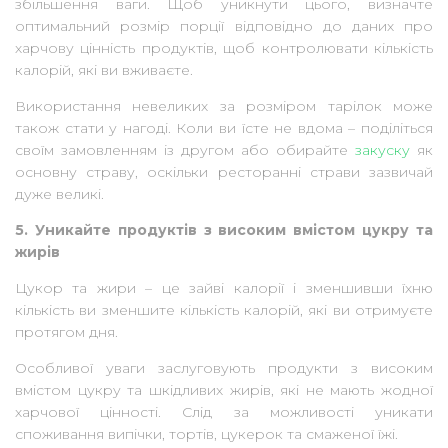
збільшення ваги. Щоб уникнути цього, визначте
оптимальний розмір порції відповідно до даних про
харчову цінність продуктів, щоб контролювати кількість
калорій, які ви вживаєте.
Використання невеликих за розміром тарілок може
також стати у нагоді. Коли ви їсте не вдома – поділіться
своїм замовленням із другом або обирайте
закуску
як
основну страву, оскільки ресторанні страви зазвичай
дуже великі.
5. Уникайте продуктів з високим вмістом цукру та
жирів
Цукор та жири – це зайві калорії і зменшивши їхню
кількість ви зменшите кількість калорій, які ви отримуєте
протягом дня.
Особливої уваги заслуговують продукти з високим
вмістом цукру та шкідливих жирів, які не мають жодної
харчової цінності. Слід за можливості уникати
споживання випічки, тортів, цукерок та смаженої їжі.