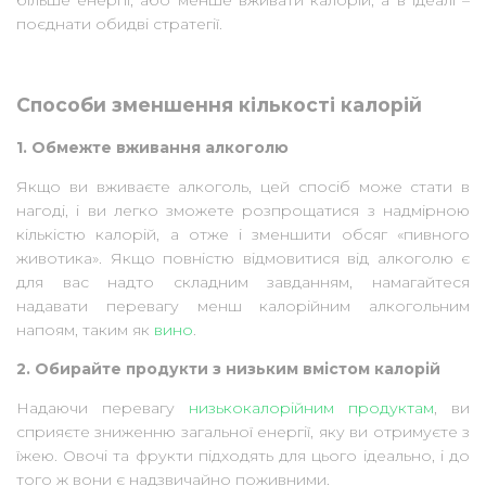
поєднати обидві стратегії.
Способи зменшення кількості калорій
1. Обмежте вживання алкоголю
Якщо ви вживаєте алкоголь, цей спосіб може стати в
нагоді, і ви легко зможете розпрощатися з надмірною
кількістю калорій, а отже і зменшити обсяг «пивного
животика». Якщо повністю відмовитися від алкоголю є
для вас надто складним завданням, намагайтеся
надавати перевагу менш калорійним алкогольним
напоям, таким як
вино
.
2. Обирайте продукти з низьким вмістом калорій
Надаючи перевагу
низькокалорійним продуктам
, ви
сприяєте зниженню загальної енергії, яку ви отримуєте з
їжею. Овочі та фрукти підходять для цього ідеально, і до
того ж вони є надзвичайно поживними.