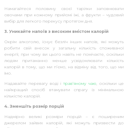
Намагайтеся половину своєї тарілки заповнювати
овочами при кожному прийомі їжі, а фрукти – чудовий
вибір для легкого перекусу протягом дня.
3. Уникайте напоїв з високим вмістом калорій
Окрім алкоголю, існує безліч інших напоїв, які можуть
робити свій внесок у загальну кількість споживаної
енергії, при чому ви цього навіть не помічаєте, оскільки
людям притаманно менше усвідомлювати кількість
калорій в тому, що ми п’ємо, на відміну від того, що ми
їмо.
Надавайте перевагу воді і
трав’яному чаю
, оскільки це
найкращий спосіб втамувати спрагу із мінімальною
кількістю калорій.
4. Зменшіть розмір порцій
Надмірно великі розміри порцій – є поширеним
джерелом зайвих калорій, які можуть призвести до