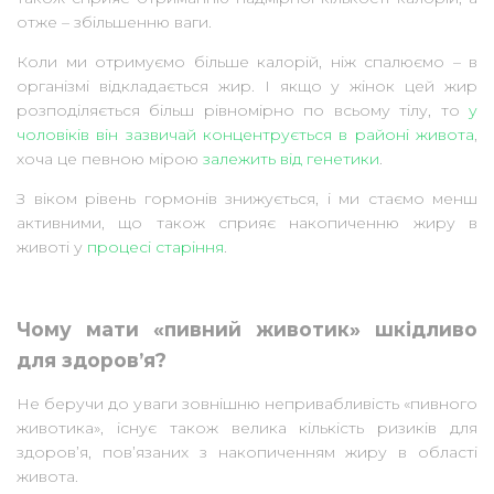
отже – збільшенню ваги.
Коли ми отримуємо більше калорій, ніж спалюємо – в
організмі відкладається жир. І якщо у жінок цей жир
розподіляється більш рівномірно по всьому тілу, то
у
чоловіків він зазвичай концентрується в районі живота
,
хоча це певною мірою
залежить від генетики
.
З віком рівень гормонів знижується, і ми стаємо менш
активними, що також сприяє накопиченню жиру в
животі у
процесі старіння
.
Чому мати «пивний животик» шкідливо
для здоров’я?
Не беручи до уваги зовнішню непривабливість «пивного
животика», існує також велика кількість ризиків для
здоров’я, пов’язаних з накопиченням жиру в області
живота.