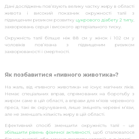
Дані досліджень пов’язують велику частку жиру в області
живота і високий показник окружності талії з
підвищеним ризиком розвитку
цукрового діабету 2 типу
,
захворювань серця і високого артеріального тиску.
Окружність талії більше ніж 88 см у жінок і 102 см у
чоловіків пов’язана з підвищеним ризиком
захворюваності і смертності.
Як позбавитися «пивного животика»?
На жаль, від «пивного животика» не існує магічних ліків.
Немає спеціальних вправ, спрямованих на боротьбу з
жиром саме в цій області, а вправи для м’язів черевного
преса, такі як скручування, лише зміцнять черевні м’язи,
але не зменшать кількість жиру в цій області.
Ефективний спосіб зменшити окружність талії – це
збільшити рівень фізичної активності
, щоб спалювалося
більше енергії, або менше вживати калорій, а в ідеалі –