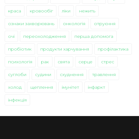
краса
кровообіг
ліки
нежить
ознаки захворювань
онкологія
отруєння
очі
переохолодження
перша допомога
пробіотик
продукти харчування
профілактика
психологія
рак
свята
серце
стрес
суглоби
судини
схуднення
травлення
холод
щеплення
імунітет
інфаркт
інфекція