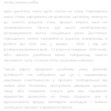
чи від шматка хліба.
Ідея циклічної зміни дієти також не нова. Періодична
зміна стилю харчування не дозволяє організму звикнути
до нового раціону; тому процес втрати ваги не
сповільнюється. Проте, для цього необов’язково
дотримуватися якоїсь спеціальної дієти. Достатньо
періодично міняти калорійність раціону (наприклад, в
робочі дні 1200 кал, у вихідні – 1500, і під час
розвантажувальних днів – 1-2 рази на тиждень – 900 ккал).
Або змінити улюблене меню. Наприклад, замість
овочевого супу з м’ясом зʼїсти тушковані кабачки.
Також варто приділяти особливу увагу фізичній
активності. Не забувайте, що це є надзвичайно
важливим компонентом у процесі позбавлення від
зайвої ваги. Можливо, прогулянки швидким кроком,
танці або плавання стануть для вас справжнім
відкриттям, дозволять не тільки схуднути, але й
вдосконалити фігуру, виглядати молодше і значно
поліпшити настрій і сприйняття життя.