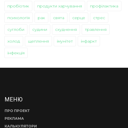
пробіотик
продукти харчування
профілактика
психологія
рак
свята
серце
стрес
суглоби
судини
схуднення
травлення
холод
щеплення
імунітет
інфаркт
інфекція
МЕНЮ
ПРО ПРОЕКТ
РЕКЛАМА
КАЛЬКУЛЯТОРИ