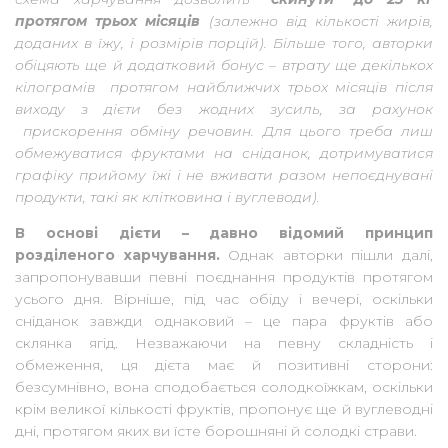
протягом трьох місяців
(залежно від кількості жирів,
доданих в їжу, і розмірів порцій). Більше того, авторки
обіцяють ще й додатковий бонус – втрату ще декількох
кілограмів протягом найближчих трьох місяців після
виходу з дієти без жодних зусиль, за рахунок
прискорення обміну речовин. Для цього треба лиш
обмежуватися фруктами на сніданок, дотримуватися
графіку прийому їжі і не вживати разом непоєднувані
продукти, такі як клітковина і вуглеводи).
В основі дієти – давно відомий принцип
розділеного харчування.
Однак авторки пішли далі,
запропонувавши певні поєднання продуктів протягом
усього дня. Вірніше, під час обіду і вечері, оскільки
сніданок завжди однаковий – це пара фруктів або
склянка ягід. Незважаючи на певну складність і
обмеження, ця дієта має й позитивні сторони:
безсумнівно, вона сподобається солодкоїжкам, оскільки
крім великої кількості фруктів, пропонує ще й вуглеводні
дні, протягом яких ви їсте борошняні й солодкі страви.