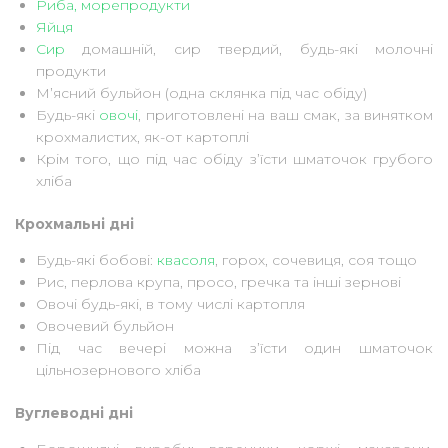
Риба, морепродукти
Яйця
Сир
домашній, сир твердий, будь-які молочні
продукти
Мʼясний бульйон (одна склянка під час обіду)
Будь-які
овочі
, приготовлені на ваш смак, за винятком
крохмалистих, як-от картоплі
Крім того, що під час обіду з’їсти шматочок грубого
хліба
Крохмальні дні
Будь-які бобові:
квасоля
, горох, сочевиця, соя тощо
Рис, перлова крупа, просо, гречка та інші зернові
Овочі будь-які, в тому числі картопля
Овочевий бульйон
Під час вечері можна з’їсти один шматочок
цільнозернового хліба
Вуглеводні дні