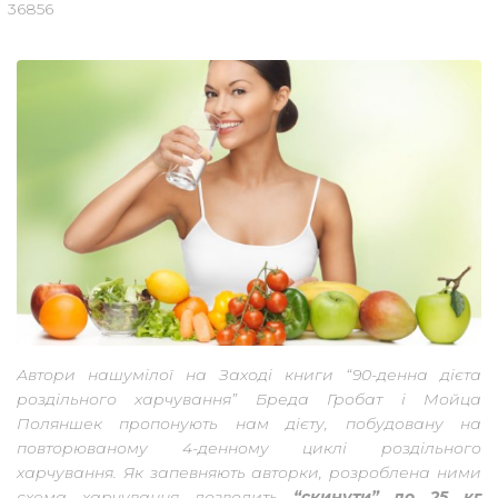
36856
Автори нашумілої на Заході книги “90-денна дієта
роздільного харчування” Бреда Гробат і Мойца
Поляншек пропонують нам дієту, побудовану на
повторюваному 4-денному циклі роздільного
харчування. Як запевняють авторки, розроблена ними
схема харчування дозволить
“скинути” до 25 кг