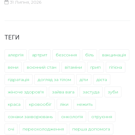
31 Липня, 2026
ТЕГИ
алергія
артрит
безсоння
біль
вакцинація
вени
воєнний стан
вітаміни
грип
гігієна
гідратація
догляд за тілом
діти
дієта
жіноче здоров'я
зайва вага
застуда
зуби
краса
кровообіг
ліки
нежить
ознаки захворювань
онкологія
отруєння
очі
переохолодження
перша допомога