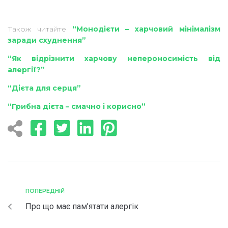
Також читайте
“Монодієти – харчовий мінімалізм
заради схуднення”
“Як відрізнити харчову непероносимість від
алергії?”
“Дієта для серця”
“Грибна дієта – смачно і корисно”
ПОПЕРЕДНІЙ
Про що має пам’ятати алергік