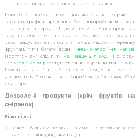
вітамінним, а наступний за ним – білковим.
Крім того, автори дієти наполягають на дотриманні
часового графіка харчування. Основні прийоми їжі мають
припадати на період з 12 до 20 години. В цей проміжок
часу ви обідаєте і вечеряєте. Зранку і до полудня
рекомендується їсти якомога менше, надаючи перевагу
фруктам, пити багато води і
низькокалорійних напоїв
.
Протягом дня слід пити
не менше 2 л води
. Природні
несолодкі соки
розглядаються як окремий прийом їжі.
Кожен день в обід ви їсте велику порцію, на вечерю –
удвічі меншу. За бажання, між прийомами їжі можна з’їсти
один фрукт.
Дозволені продукти (крім фруктів на
сніданок)
Білкові дні
М’ясо
– будь-яке (яловичина, свинина, телятина, м’ясо
курки, кролика, індички тощо)