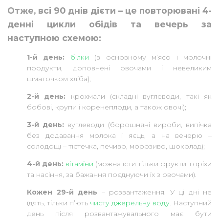
Отже, всі 90 днів дієти – це повторювані 4-
денні цикли обідів та вечерь за
наступною схемою:
1-й день:
білки
(в основному м’ясо і молочні
продукти, доповнені овочами і невеликим
шматочком хліба);
2-й день:
крохмали (складні вуглеводи, такі як
бобові, крупи і коренеплоди, а також овочі);
3-й день:
вуглеводи (борошняні вироби, випічка
без додавання молока і яєць, а на вечерю –
солодощі – тістечка, печиво, морозиво, шоколад);
4-й день:
вітаміни
(можна їсти тільки фрукти, горіхи
та насіння, за бажання поєднуючи їх з овочами).
Кожен 29-й день
– розвантаження. У ці дні не
їдять, тільки пʼють
чисту джерельну воду
. Наступний
день після розвантажувального має бути