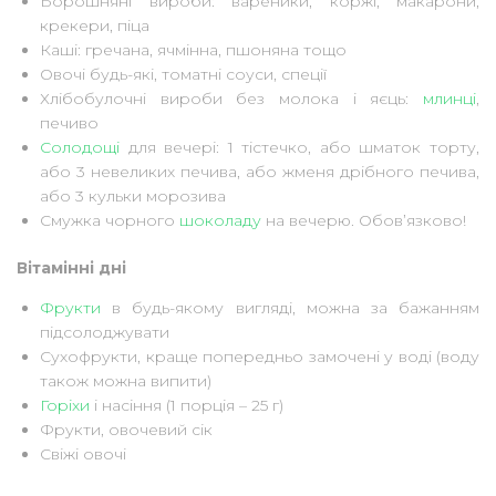
Борошняні вироби: вареники, коржі, макарони,
крекери, піца
Каші: гречана, ячмінна, пшоняна тощо
Овочі будь-які, томатні соуси, спеції
Хлібобулочні вироби без молока і яєць:
млинці
,
печиво
Солодощі
для вечері: 1 тістечко, або шматок торту,
або 3 невеликих печива, або жменя дрібного печива,
або 3 кульки морозива
Смужка чорного
шоколаду
на вечерю. Обов’язково!
Вітамінні дні
Фрукти
в будь-якому вигляді, можна за бажанням
підсолоджувати
Сухофрукти, краще попередньо замочені у воді (воду
також можна випити)
Горіхи
і насіння (1 порція – 25 г)
Фрукти, овочевий сік
Свіжі овочі