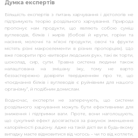
Думка експертів
Більшість експертів з питань харчування і дієтологів не
підтримують теорію роздільного харчування. Природа
пропонує нам продукти, що являють собою суміш
вуглеводів, білків і жирів (бобові й крупи, горіхи та
насіння, молочні та м’ясні продукти, овочі та фрукти
містять різні макроелементи в різних пропорціях). Що
вже говорити про «витвори людських рук», такі як торти,
шоколад, сир, супи. Травна система людини також
налаштована на змішану їжу, тому не варто
беззастережно довіряти твердженням про те, що
«поєднання білків і вуглеводів є руйнівним для нашого
організму”, й подібним домислам.
Водночас, експерти не заперечують, що системи
роздільного харчування можуть бути ефективними для
зниження і підтримки ваги. Проте, вони наголошують,
що сукупний ефект досягається за рахунок зменшення
калорійності раціону. Адже на такій дієті ви в будь-якому
випадку маєте відмовитися від чогось – чи то від котлети,